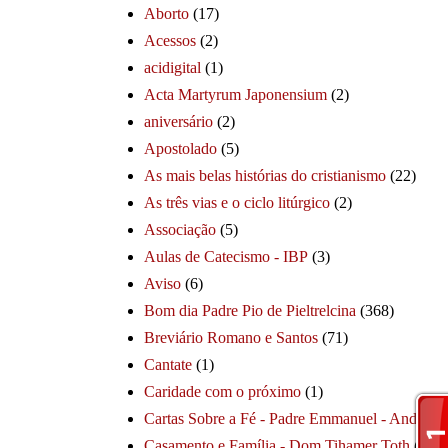
Aborto
(17)
Acessos
(2)
acidigital
(1)
Acta Martyrum Japonensium
(2)
aniversário
(2)
Apostolado
(5)
As mais belas histórias do cristianismo
(22)
As três vias e o ciclo litúrgico
(2)
Associação
(5)
Aulas de Catecismo - IBP
(3)
Aviso
(6)
Bom dia Padre Pio de Pieltrelcina
(368)
Breviário Romano e Santos
(71)
Cantate
(1)
Caridade com o próximo
(1)
Cartas Sobre a Fé - Padre Emmanuel - André
(1
Casamento e Família - Dom Tihamer Toth
(115)