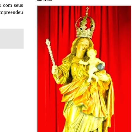
s com seus
compreendeu