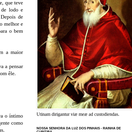
e, que teve
 de lodo e
 Depois de
to melhor e
para o bem
om a maior
va a pensar
com êle.
Utinam dirigantur viæ meæ ad custodiendas.
va o íntimo
 gente como
NOSSA SENHORA DA LUZ DOS PINHAIS - RAINHA DE
us.
CURITIBA