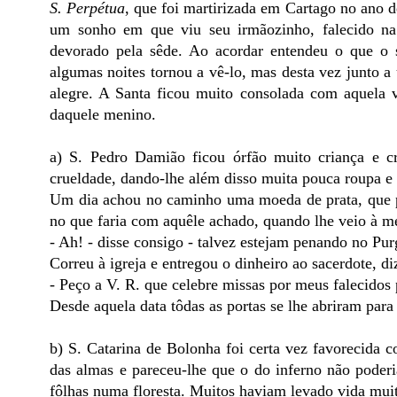
S. Perpétua
, que foi martirizada em Cartago no ano de
um sonho em que viu seu irmãozinho, falecido na 
devorado pela sêde. Ao acordar entendeu o que o 
algumas noites tornou a vê-lo, mas desta vez junto a
alegre. A Santa ficou muito consolada com aquela
daquele menino.
a) S. Pedro Damião ficou órfão muito criança e 
crueldade, dando-lhe além disso muita pouca roupa e
Um dia achou no caminho uma moeda de prata, que pa
no que faria com aquêle achado, quando lhe veio à me
- Ah! - disse consigo - talvez estejam penando no Purg
Correu à igreja e entregou o dinheiro ao sacerdote, d
- Peço a V. R. que celebre missas por meus falecidos 
Desde aquela data tôdas as portas se lhe abriram para
b) S. Catarina de Bolonha foi certa vez favorecida 
das almas e pareceu-lhe que o do inferno não poderi
fôlhas numa floresta. Muitos haviam levado vida muit