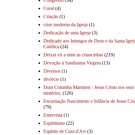
Congresso
(34)
Coral
(4)
Criação
(1)
crise moderna da Igreja
(1)
Dedicação de uma Igreja
(3)
Dedicado aos Inimigos de Deus e da Santa Igrej
Católica
(24)
Deixai vir a mim as criancinhas
(219)
Devoção à Santíssima Virgem
(13)
Diversos
(1)
divórcio
(1)
Dom Columba Marmion - Jesus Cristo nos seus
mistérios.
(126)
Encarnação Nascimento e Infância de Jesus Cris
(79)
Entrevista
(1)
Espiritismo
(22)
Espírito de Cura d'Ars
(3)