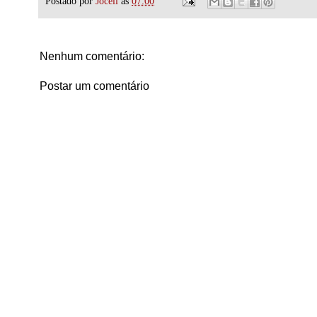
Postado por
Joceli
às
07:00
Nenhum comentário:
Postar um comentário