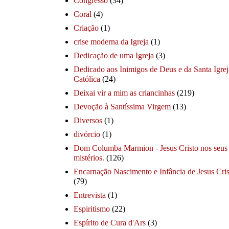
Congresso
(34)
Coral
(4)
Criação
(1)
crise moderna da Igreja
(1)
Dedicação de uma Igreja
(3)
Dedicado aos Inimigos de Deus e da Santa Igrej
Católica
(24)
Deixai vir a mim as criancinhas
(219)
Devoção à Santíssima Virgem
(13)
Diversos
(1)
divórcio
(1)
Dom Columba Marmion - Jesus Cristo nos seus
mistérios.
(126)
Encarnação Nascimento e Infância de Jesus Cris
(79)
Entrevista
(1)
Espiritismo
(22)
Espírito de Cura d'Ars
(3)