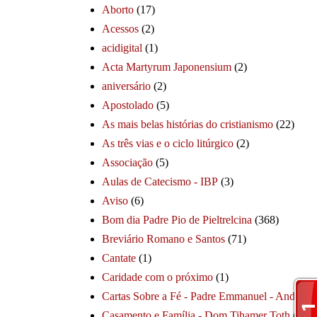
Aborto
(17)
Acessos
(2)
acidigital
(1)
Acta Martyrum Japonensium
(2)
aniversário
(2)
Apostolado
(5)
As mais belas histórias do cristianismo
(22)
As três vias e o ciclo litúrgico
(2)
Associação
(5)
Aulas de Catecismo - IBP
(3)
Aviso
(6)
Bom dia Padre Pio de Pieltrelcina
(368)
Breviário Romano e Santos
(71)
Cantate
(1)
Caridade com o próximo
(1)
Cartas Sobre a Fé - Padre Emmanuel - André
(1
Casamento e Família - Dom Tihamer Toth
(115)