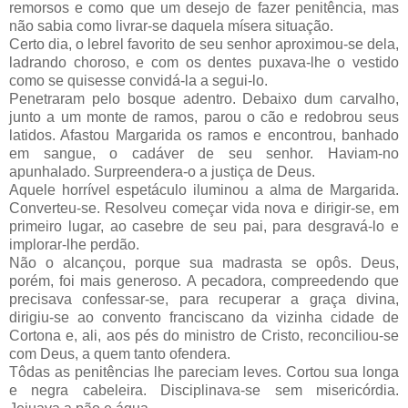
remorsos e como que um desejo de fazer penitência, mas
não sabia como livrar-se daquela mísera situação.
Certo dia, o lebrel favorito de seu senhor aproximou-se dela,
ladrando choroso, e com os dentes puxava-lhe o vestido
como se quisesse convidá-la a segui-lo.
Penetraram pelo bosque adentro. Debaixo dum carvalho,
junto a um monte de ramos, parou o cão e redobrou seus
latidos. Afastou Margarida os ramos e encontrou, banhado
em sangue, o cadáver de seu senhor. Haviam-no
apunhalado. Surpreendera-o a justiça de Deus.
Aquele horrível espetáculo iluminou a alma de Margarida.
Converteu-se. Resolveu começar vida nova e dirigir-se, em
primeiro lugar, ao casebre de seu pai, para desgravá-lo e
implorar-lhe perdão.
Não o alcançou, porque sua madrasta se opôs. Deus,
porém, foi mais generoso. A pecadora, compreedendo que
precisava confessar-se, para recuperar a graça divina,
dirigiu-se ao convento franciscano da vizinha cidade de
Cortona e, ali, aos pés do ministro de Cristo, reconciliou-se
com Deus, a quem tanto ofendera.
Tôdas as penitências lhe pareciam leves. Cortou sua longa
e negra cabeleira. Disciplinava-se sem misericórdia.