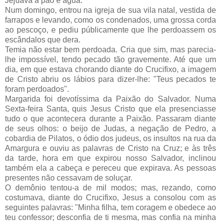
Jejuava a pão e água.
Num domingo, entrou na igreja de sua vila natal, vestida de
farrapos e levando, como os condenados, uma grossa corda
ao pescoço, e pediu públicamente que lhe perdoassem os
escândalos que dera.
Temia não estar bem perdoada. Cria que sim, mas parecia-
lhe impossível, tendo pecado tão gravemente. Até que um
dia, em que estava chorando diante do Crucifixo, a imagem
de Cristo abriu os lábios para dizer-lhe: "Teus pecados te
foram perdoados".
Margarida foi devotíssima da Paixão do Salvador. Numa
Sexta-feira Santa, quis Jesus Cristo que ela presenciasse
tudo o que acontecera durante a Paixão. Passaram diante
de seus olhos: o beijo de Judas, a negação de Pedro, a
cobardia de Pilatos, o ódio dos judeus, os insultos na rua da
Amargura e ouviu as palavras de Cristo na Cruz; e às três
da tarde, hora em que expirou nosso Salvador, inclinou
também ela a cabeça e pereceu que expirava. As pessoas
presentes não cessavam de soluçar.
O demônio tentou-a de mil modos; mas, rezando, como
costumava, diante do Crucifixo, Jesus a consolou com as
seguintes palavras: "Minha filha, tem coragem e obedece ao
teu confessor; desconfia de ti mesma, mas confia na minha