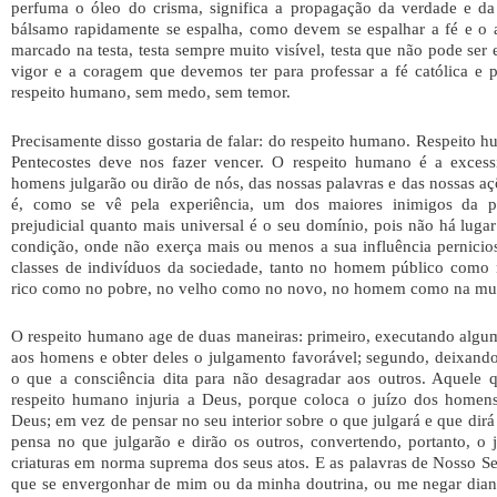
perfuma o óleo do crisma, significa a propagação da verdade e da
bálsamo rapidamente se espalha, como devem se espalhar a fé e o 
marcado na testa, testa sempre muito visível, testa que não pode ser
vigor e a coragem que devemos ter para professar a fé católica e p
respeito humano, sem medo, sem temor.
Precisamente disso gostaria de falar: do respeito humano. Respeito h
Pentecostes deve nos fazer vencer. O respeito humano é a exces
homens julgarão ou dirão de nós, das nossas palavras e das nossas a
é, como se vê pela experiência, um dos maiores inimigos da pe
prejudicial quanto mais universal é o seu domínio, pois não há lug
condição, onde não exerça mais ou menos a sua influência pernicio
classes de indivíduos da sociedade, tanto no homem público com
rico como no pobre, no velho como no novo, no homem como na mul
O respeito humano age de duas maneiras: primeiro, executando algu
aos homens e obter deles o julgamento favorável; segundo, deixando 
o que a consciência dita para não desagradar aos outros. Aquele q
respeito humano injuria a Deus, porque coloca o juízo dos homens
Deus; em vez de pensar no seu interior sobre o que julgará e que dir
pensa no que julgarão e dirão os outros, convertendo, portanto, o
criaturas em norma suprema dos seus atos. E as palavras de Nosso S
que se envergonhar de mim ou da minha doutrina, ou me negar di