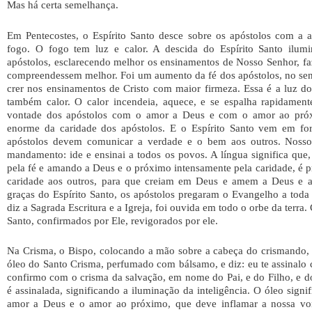
Mas há certa semelhança.
Em Pentecostes, o Espírito Santo desce sobre os apóstolos com a a
fogo. O fogo tem luz e calor. A descida do Espírito Santo ilumi
apóstolos, esclarecendo melhor os ensinamentos de Nosso Senhor, f
compreendessem melhor. Foi um aumento da fé dos apóstolos, no sen
crer nos ensinamentos de Cristo com maior firmeza. Essa é a luz d
também calor. O calor incendeia, aquece, e se espalha rapidament
vontade dos apóstolos com o amor a Deus e com o amor ao pró
enorme da caridade dos apóstolos. E o Espírito Santo vem em fo
apóstolos devem comunicar a verdade e o bem aos outros. Nosso
mandamento: ide e ensinai a todos os povos. A língua significa qu
pela fé e amando a Deus e o próximo intensamente pela caridade, é pr
caridade aos outros, para que creiam em Deus e amem a Deus e 
graças do Espírito Santo, os apóstolos pregaram o Evangelho a toda a
diz a Sagrada Escritura e a Igreja, foi ouvida em todo o orbe da terra.
Santo, confirmados por Ele, revigorados por ele.
Na Crisma, o Bispo, colocando a mão sobre a cabeça do crismando, 
óleo do Santo Crisma, perfumado com bálsamo, e diz: eu te assinalo c
confirmo com o crisma da salvação, em nome do Pai, e do Filho, e do 
é assinalada, significando a iluminação da inteligência. O óleo signifi
amor a Deus e o amor ao próximo, que deve inflamar a nossa vo