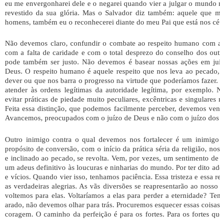
eu me envergonharei dele e o negarei quando vier a julgar o mundo
revestido da sua glória. Mas o Salvador diz também: aquele que m
homens, também eu o reconhecerei diante do meu Pai que está nos cé
Não devemos claro, confundir o combate ao respeito humano com a f
com a falta de caridade e com o total desprezo do conselho dos out
pode também ser justo. Não devemos é basear nossas ações em juíz
Deus. O respeito humano é aquele respeito que nos leva ao pecado,
dever ou que nos barra o progresso na virtude que poderíamos fazer
atender às ordens legítimas da autoridade legítima, por exemplo.
evitar práticas de piedade muito peculiares, excêntricas e singulares
Feita essa distinção, que podemos facilmente perceber, devemos ve
Avancemos, preocupados com o juízo de Deus e não com o juízo do
Outro inimigo contra o qual devemos nos fortalecer é um inimig
propósito de conversão, com o início da prática séria da religião, no
e inclinado ao pecado, se revolta. Vem, por vezes, um sentimento de 
um adeus definitivo às loucuras e ninharias do mundo. Por ter dito a
e vícios. Quando vier isso, tenhamos paciência. Essa tristeza e essa r
as verdadeiras alegrias. As vãs diversões se reapresentarão ao noss
voltemos para elas. Voltaríamos a elas para perder a eternidade? 
arado, não devemos olhar para trás. Procuremos esquecer essas coisa
coragem. O caminho da perfeição é para os fortes. Para os fortes q