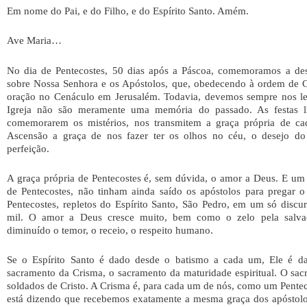
Em nome do Pai, e do Filho, e do Espírito Santo. Amém.
Ave Maria…
No dia de Pentecostes, 50 dias após a Páscoa, comemoramos a des
sobre Nossa Senhora e os Apóstolos, que, obedecendo à ordem de C
oração no Cenáculo em Jerusalém. Todavia, devemos sempre nos le
Igreja não são meramente uma memória do passado. As festas lit
comemorarem os mistérios, nos transmitem a graça própria de ca
Ascensão a graça de nos fazer ter os olhos no céu, o desejo do
perfeição.
A graça própria de Pentecostes é, sem dúvida, o amor a Deus. E um
de Pentecostes, não tinham ainda saído os apóstolos para pregar 
Pentecostes, repletos do Espírito Santo, São Pedro, em um só discur
mil. O amor a Deus cresce muito, bem como o zelo pela salva
diminuído o temor, o receio, o respeito humano.
Se o Espírito Santo é dado desde o batismo a cada um, Ele é 
sacramento da Crisma, o sacramento da maturidade espiritual. O sa
soldados de Cristo. A Crisma é, para cada um de nós, como um Penteco
está dizendo que recebemos exatamente a mesma graça dos apóstolo