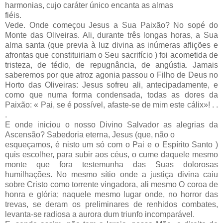
harmonias, cujo caráter único encanta as almas
fiéis.
Vede. Onde começou Jesus a Sua Paixão? No sopé do
Monte das Oliveiras. Ali, durante três longas horas, a Sua
alma santa (que previa à luz divina as inúmeras aflições e
afrontas que constituiriam o Seu sacrifício ) foi acometida de
tristeza, de tédio, de repugnância, de angústia. Jamais
saberemos por que atroz agonia passou o Filho de Deus no
Horto das Oliveiras: Jesus sofreu ali, antecipadamente, e
como que numa forma condensada, todas as dores da
Paixão: « Pai, se é possível, afaste-se de mim este cálix»! . .
.
E onde iniciou o nosso Divino Salvador as alegrias da
Ascensão? Sabedoria eterna, Jesus (que, não o
esqueçamos, é nisto um só com o Pai e o Espírito Santo )
quis escolher, para subir aos céus, o cume daquele mesmo
monte que fora testemunha das Suas dolorosas
humilhações. No mesmo sítio onde a justiça divina caiu
sobre Cristo como torrente vingadora, ali mesmo O coroa de
honra e glória; naquele mesmo lugar onde, no horror das
trevas, se deram os preliminares de renhidos combates,
levanta-se radiosa a aurora dum triunfo incomparável.