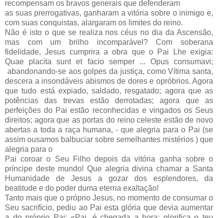
recompensam os bravos generais que defenderam
as suas prerrogativas, ganharam a vitória sobre o inimigo e,
com suas conquistas, alargaram os limites do reino.
Não é isto o que se realiza nos céus no dia da Ascensão,
mas com um brilho incomparável? Com soberana
fidelidade, Jesus cumprira a obra que o Pai Lhe exigia:
Quae placita sunt et facio semper ... Opus consumavi;
abandonando-se aos golpes da justiça, como Vítima santa,
descera a insondáveis abismos de dores e opróbrios. Agora
que tudo está expiado, saldado, resgatado; agora que as
potências das trevas estão derrotadas; agora que as
perfeições do Pai estão reconhecidas e vingados os Seus
direitos; agora que as portas do reino celeste estão de novo
abertas a toda a raça humana, - que alegria para o Pai (se
assim ousamos balbuciar sobre semelhantes mistérios ) que
alegria para o
Pai coroar o Seu Filho depois da vitória ganha sobre o
príncipe deste mundo! Que alegria divina chamar a Santa
Humanidade de Jesus a gozar dos esplendores, da
beatitude e do poder duma eterna exaltação!
Tanto mais que o próprio Jesus, no momento de consumar o
Seu sacrifício, pediu ao Pai esta glória que devia aumentar
a do próprio Pai: «Pai, é chegada a hora: glorifica o teu