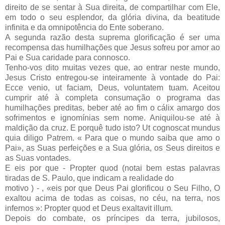
direito de se sentar à Sua direita, de compartilhar com Ele,
em todo o seu esplendor, da glória divina, da beatitude
infinita e da omnipotência do Ente soberano.
A segunda razão desta suprema glorificação é ser uma
recompensa das humilhações que Jesus sofreu por amor ao
Pai e Sua caridade para connosco.
Tenho-vos dito muitas vezes que, ao entrar neste mundo,
Jesus Cristo entregou-se inteiramente à vontade do Pai:
Ecce venio, ut faciam, Deus, voluntatem tuam. Aceitou
cumprir até à completa consumação o programa das
humilhações preditas, beber até ao fim o cálix amargo dos
sofrimentos e ignomínias sem nome. Aniquilou-se até à
maldição da cruz. E porquê tudo isto? Ut cognoscat mundus
quia diligo Patrem. « Para que o mundo saiba que amo o
Pai», as Suas perfeições e a Sua glória, os Seus direitos e
as Suas vontades.
E eis por que - Propter quod (notai bem estas palavras
tiradas de S. Paulo, que indicam a realidade do
motivo ) - , «eis por que Deus Pai glorificou o Seu Filho, O
exaltou acima de todas as coisas, no céu, na terra, nos
infernos »: Propter quod et Deus exaltavit illum.
Depois do combate, os príncipes da terra, jubilosos,