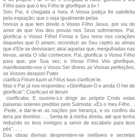
Filho para que o teu Filho te glorifique a ti» !
Sim, Pai, é chegada a hora. A Vossa justiça foi satisfeita
pela expiação; que o seja igualmente pelas
honras a que tem direito o Vosso Filho Jesus, por via do
amor de que Vos deu provas nos Seus sofrimentos. Pai,
glorificai o Vosso Filho! Firmai o Seu reino nos corações
daqueles que O amam; reconduzi ao Seu ceptro as almas
que d'Ele se desviaram; atraí aquelas que, mergulhadas nas
trevas, ainda O não conhecem. Pai, glorificai o Vosso Filho
para que, por Sua vez, o Vosso Filho Vos glorifique,
manifestando-nos o Vosso Ser divino, as Vossas perfeições,
os Vossos desejos! Pater
clarifica Filium tuum ut Filius tuus clarificet te.
Mas o Pai já nos respondeu: «Glorifiquei-O e ainda O hei de
glorificar": Clarificavi et iterum
claríficabo. E ouvimo-Lo dirigir ao próprio Cristo estas
palavras solenes preditas pelo Salmista: «És o meu Filho . .
.Pede, e dar-te-ei as nações por herança, e os confins da
terra por domínio . . . Senta-te à minha direita, até que tenha
reduzido os teus inimigos a servir de escabelo para teus
pés". . . .
Das obras divinas desprendem-se inefáveis e secretas