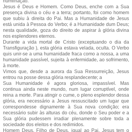
humilhação.
Jesus é Deus e Homem. Como Deus, enche com a Sua
presença divina o céu e a terra; portanto, foi como homem
que subiu à direita do Pai. Mas a Humanidade de Jesus
está unida à Pessoa do Verbo; é a Humanidade dum Deus;
nesta qualidade, goza do direito de aspirar à glória divina
nos esplendores eternos.
Durante a vida mortal de Cristo (exceptuando o dia da
Transfiguração ), esta glória estava velada, oculta. O Verbo
quis unir-se a uma humanidade fraca como a nossa, a uma
humanidade passível, sujeita à enfermidade, ao sofrimento,
à morte.
Vimos que, desde a aurora da Sua Ressurreição, Jesus
entrou na posse dessa glória resplandecente; a
Sua Humanidade é agora gloriosa, impassível. Mas
continua ainda neste mundo, num lugar corruptível, onde
reina a morte. Para atingir o cume, o pleno esplendor dessa
glória, era necessário a Jesus ressuscitado um lugar que
correspondesse dignamente à Sua nova condição; era
necessário subir às alturas do céu, donde o Seu poder e a
Sua glória pudessem irradiar plenamente sobre toda a
sociedade dos eleitos e dos redimidos.
Homem Deus, Filho de Deus, igual ao Pai, Jesus tem o