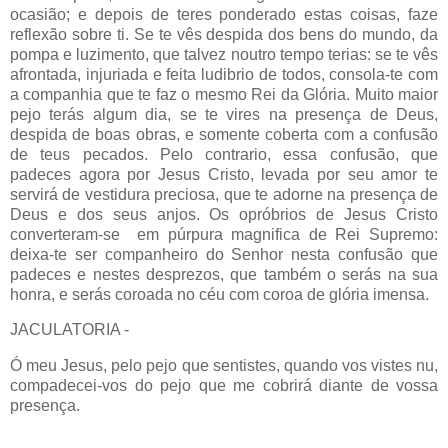
ocasião; e depois de teres ponderado estas coisas, faze
reflexão sobre ti. Se te vês despida dos bens do mundo, da
pompa e luzimento, que talvez noutro tempo terias: se te vês
afrontada, injuriada e feita ludibrio de todos, consola-te com
a companhia que te faz o mesmo Rei da Glória. Muito maior
pejo terás algum dia, se te vires na presença de Deus,
despida de boas obras, e somente coberta com a confusão
de teus pecados. Pelo contrario, essa confusão, que
padeces agora por Jesus Cristo, levada por seu amor te
servirá de vestidura preciosa, que te adorne na presença de
Deus e dos seus anjos. Os opróbrios de Jesus Cristo
converteram-se em púrpura magnifica de Rei Supremo:
deixa-te ser companheiro do Senhor nesta confusão que
padeces e nestes desprezos, que também o serás na sua
honra, e serás coroada no céu com coroa de glória imensa.
JACULATORIA -
Ó meu Jesus, pelo pejo que sentistes, quando vos vistes nu,
compadecei-vos do pejo que me cobrirá diante de vossa
presença.