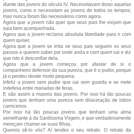
diante das jovens do século IV. Necessitavam disso aquelas
jovens, como o necessitam as jovens de todos os tempos;
mas nunca foram tão necessários como agora.
Agora que a jovem não quer que seus pais lhe exijam que
saia bem acompanhada.
Agora que a jovem reclama absoluta liberdade para ir com
quem quiser.
Agora que a jovem se irrita se seus pais seguem os seus
passos e querem saber por onde anda e com quem sai e diz
que isto é desconfiar dela.
Agora que a jovem começou por afastar de si o
companheiro defensor da sua pureza, que é o pudor, porque
já o perdeu desde muito pequena.
Infeliz a jovem sem pudor que sai sem guarda e se mete
indefesa entre manadas de feras.
E são assim a maioria das jovens. Por isso há tão poucas
jovens que tenham uma pureza sem dilaceração de lobos
carniceiros.
Por isso há tão poucas jovens que tenham uma alma
semelhante à da Santíssima Virgem, e que verdadeiramente
mereçam chamar-se suas filhas.
Quereis sê-lo vós? Aí tendes o seu retrato. O retrato da