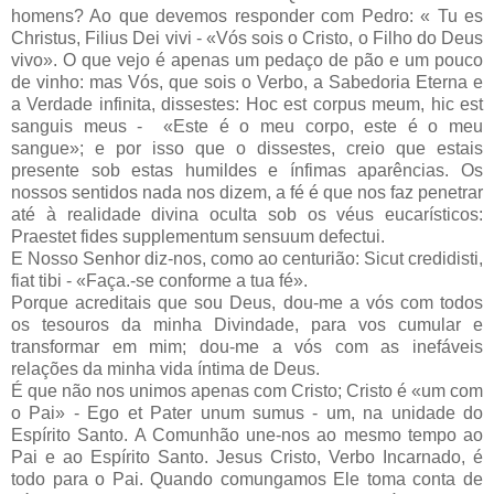
homens? Ao que devemos responder com Pedro: « Tu es
Christus, Filius Dei vivi - «Vós sois o Cristo, o Filho do Deus
vivo». O que vejo é apenas um pedaço de pão e um pouco
de vinho: mas Vós, que sois o Verbo, a Sabedoria Eterna e
a Verdade infinita, dissestes: Hoc est corpus meum, hic est
sanguis meus - «Este é o meu corpo, este é o meu
sangue»; e por isso que o dissestes, creio que estais
presente sob estas humildes e ínfimas aparências. Os
nossos sentidos nada nos dizem, a fé é que nos faz penetrar
até à realidade divina oculta sob os véus eucarísticos:
Praestet fides supplementum sensuum defectui.
E Nosso Senhor diz-nos, como ao centurião: Sicut credidisti,
fiat tibi - «Faça.-se conforme a tua fé».
Porque acreditais que sou Deus, dou-me a vós com todos
os tesouros da minha Divindade, para vos cumular e
transformar em mim; dou-me a vós com as inefáveis
relações da minha vida íntima de Deus.
É que não nos unimos apenas com Cristo; Cristo é «um com
o Pai» - Ego et Pater unum sumus - um, na unidade do
Espírito Santo. A Comunhão une-nos ao mesmo tempo ao
Pai e ao Espírito Santo. Jesus Cristo, Verbo Incarnado, é
todo para o Pai. Quando comungamos Ele toma conta de