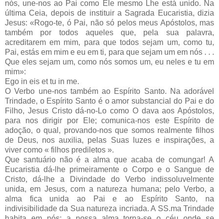
nós, une-nos ao Pai como Ele mesmo Lhe está unido. Na
última Ceia, depois de instituir a Sagrada Eucaristia, dizia
Jesus: «Rogo-te, ó Pai, não só pelos meus Apóstolos, mas
também por todos aqueles que, pela sua palavra,
acreditarem em mim, para que todos sejam um, como tu,
Pai, estás em mim e eu em ti, para que sejam um em nós . . .
Que eles sejam um, como nós somos um, eu neles e tu em
mim»:
Ego in eis et tu in me.
O Verbo une-nos também ao Espírito Santo. Na adorável
Trindade, o Espírito Santo é o amor substancial do Pai e do
Filho, Jesus Cristo dá-no-Lo como O dava aos Apóstolos,
para nos dirigir por Ele; comunica-nos este Espírito de
adoção, o qual, provando-nos que somos realmente filhos
de Deus, nos auxilia, pelas Suas luzes e inspirações, a
viver como « filhos prediletos ».
Que santuário não é a alma que acaba de comungar! A
Eucaristia dá-lhe primeiramente o Corpo e o Sangue de
Cristo, dá-lhe a Divindade do Verbo indissoluvelmente
unida, em Jesus, com a natureza humana; pelo Verbo, a
alma fica unida ao Pai e ao Espírito Santo, na
indivisibilidade da Sua natureza incriada. A SS.ma Trindade
habita em nós; a nossa alma torna-se o céu onde se