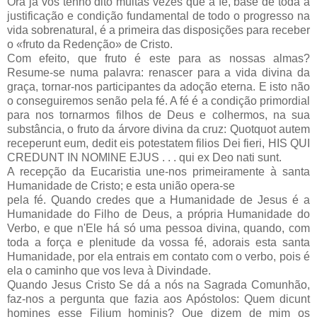
Ora já vos tenho dito muitas vezes que a fé, base de toda a
justificação e condição fundamental de todo o progresso na
vida sobrenatural, é a primeira das disposições para receber
o «fruto da Redenção» de Cristo.
Com efeito, que fruto é este para as nossas almas?
Resume-se numa palavra: renascer para a vida divina da
graça, tornar-nos participantes da adoção eterna. E isto não
o conseguiremos senão pela fé. A fé é a condição primordial
para nos tornarmos filhos de Deus e colhermos, na sua
substância, o fruto da árvore divina da cruz: Quotquot autem
receperunt eum, dedit eis potestatem filios Dei fieri, HIS QUI
CREDUNT IN NOMlNE EJUS . . . qui ex Deo nati sunt.
A recepção da Eucaristia une-nos primeiramente à santa
Humanidade de Cristo; e esta união opera-se
pela fé. Quando credes que a Humanidade de Jesus é a
Humanidade do Filho de Deus, a própria Humanidade do
Verbo, e que n'Ele há só uma pessoa divina, quando, com
toda a força e plenitude da vossa fé, adorais esta santa
Humanidade, por ela entrais em contato com o verbo, pois é
ela o caminho que vos leva à Divindade.
Quando Jesus Cristo Se dá a nós na Sagrada Comunhão,
faz-nos a pergunta que fazia aos Apóstolos: Quem dicunt
homines esse Filium hominis? Que dizem de mim os