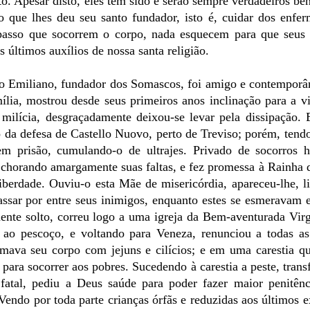
. Apesar disto, eles tem sido e serão sempre verdadeiros ben
 que lhes deu seu santo fundador, isto é, cuidar dos enfer
passo que socorrem o corpo, nada esquecem para que seus 
últimos auxílios de nossa santa religião.
o Emiliano, fundador dos Somascos, foi amigo e contemporâ
lia, mostrou desde seus primeiros anos inclinação para a v
à milícia, desgraçadamente deixou-se levar pela dissipação
 da defesa de Castello Nuovo, perto de Treviso; porém, tend
 em prisão, cumulando-o de ultrajes. Privado de socorros 
 chorando amargamente suas faltas, e fez promessa à Rainha
liberdade. Ouviu-o esta Mãe de misericórdia, apareceu-lhe, l
passar por entre seus inimigos, enquanto estes se esmeravam
ente solto, correu logo a uma igreja da Bem-aventurada Vi
 ao pescoço, e voltando para Veneza, renunciou a todas as
ava seu corpo com jejuns e cilícios; e em uma carestia que
 para socorrer aos pobres. Sucedendo à carestia a peste, tran
atal, pediu a Deus saúde para poder fazer maior penitênc
endo por toda parte crianças órfãs e reduzidas aos últimos 