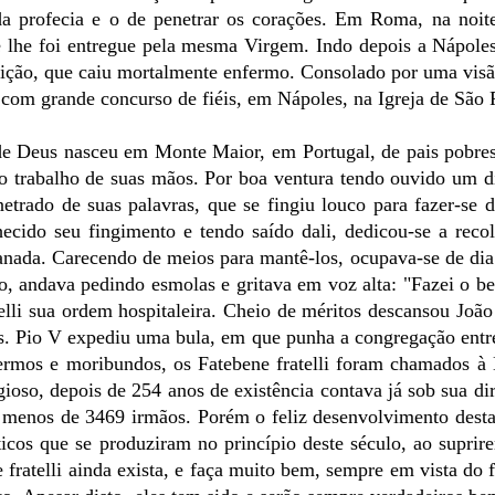
da profecia e o de penetrar os corações. Em Roma, na noit
lhe foi entregue pela mesma Virgem. Indo depois a Nápoles
ição, que caiu mortalmente enfermo. Consolado por uma visão
com grande concurso de fiéis, em Nápoles, na Igreja de São 
 de Deus nasceu em Monte Maior, em Portugal, de pais pobre
o trabalho de suas mãos. Por boa ventura tendo ouvido um d
netrado de suas palavras, que se fingiu louco para fazer-se d
cido seu fingimento e tendo saído dali, dedicou-se a reco
anada. Carecendo de meios para mantê-los, ocupava-se de di
ro, andava pedindo esmolas e gritava em voz alta: "Fazei o b
lli sua ordem hospitaleira. Cheio de méritos descansou Joã
s. Pio V expediu uma bula, em que punha a congregação entr
fermos e moribundos, os Fatebene fratelli foram chamados à
igioso, depois de 254 anos de existência contava já sob sua di
 menos de 3469 irmãos. Porém o feliz desenvolvimento dest
icos que se produziram no princípio deste século, ao suprir
 fratelli ainda exista, e faça muito bem, sempre em vista do 