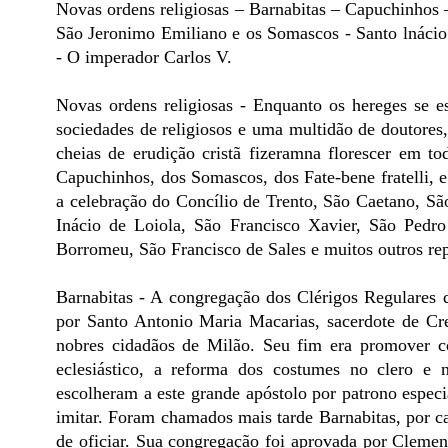
Novas ordens religiosas – Barnabitas – Capuchinhos –
São Jeronimo Emiliano e os Somascos - Santo lnácio 
- O imperador Carlos V.
Novas ordens religiosas - Enquanto os hereges se es
sociedades de religiosos e uma multidão de doutores
cheias de erudição cristã fizeramna florescer em t
Capuchinhos, dos Somascos, dos Fate-bene fratelli, e 
a celebração do Concílio de Trento, São Caetano, S
Inácio de Loiola, São Francisco Xavier, São Pedro
Borromeu, São Francisco de Sales e muitos outros rep
Barnabitas - A congregação dos Clérigos Regulares 
por Santo Antonio Maria Macarias, sacerdote de Cr
nobres cidadãos de Milão. Seu fim era promover c
eclesiástico, a reforma dos costumes no clero 
escolheram a este grande apóstolo por patrono especi
imitar. Foram chamados mais tarde Barnabitas, por c
de oficiar. Sua congregação foi aprovada por Clemen