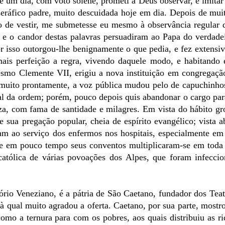
e um dia, com voto solene, prometi a Deus observar, e imita
 seráfico padre, muito descuidada hoje em dia. Depois de mui
 de vestir, me submetesse eu mesmo à observância regular d
a e o candor destas palavras persuadiram ao Papa do verdade
or isso outorgou-lhe benignamente o que pedia, e fez extens
ais perfeição a regra, vivendo daquele modo, e habitando 
smo Clemente VII, erigiu a nova instituição em congregação
muito prontamente, a voz pública mudou pelo de capuchinhos
al da ordem; porém, pouco depois quis abandonar o cargo par
a, com fama de santidade e milagres. Em vista do hábito gr
e sua pregação popular, cheia de espírito evangélico; vista 
m ao serviço dos enfermos nos hospitais, especialmente em
, e em pouco tempo seus conventos multiplicaram-se em toda
católica de várias povoações dos Alpes, que foram infecci
tório Veneziano, é a pátria de São Caetano, fundador dos Tea
 qual muito agradou a oferta. Caetano, por sua parte, mostr
omo a ternura para com os pobres, aos quais distribuiu as r