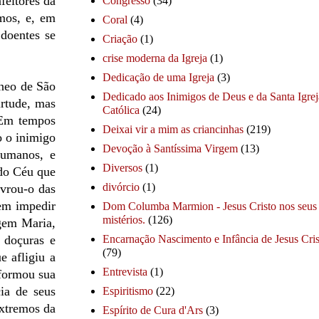
feitores da
Congresso
(34)
mos, e, em
Coral
(4)
doentes se
Criação
(1)
crise moderna da Igreja
(1)
Dedicação de uma Igreja
(3)
neo de São
Dedicado aos Inimigos de Deus e da Santa Igrej
irtude, mas
Católica
(24)
. Em tempos
Deixai vir a mim as criancinhas
(219)
o o inimigo
Devoção à Santíssima Virgem
(13)
humanos, e
Diversos
(1)
 do Céu que
divórcio
(1)
ivrou-o das
 em impedir
Dom Columba Marmion - Jesus Cristo nos seus
mistérios.
(126)
rgem Maria,
 doçuras e
Encarnação Nascimento e Infância de Jesus Cris
(79)
 afligiu a
Entrevista
(1)
sformou sua
ia de seus
Espiritismo
(22)
extremos da
Espírito de Cura d'Ars
(3)