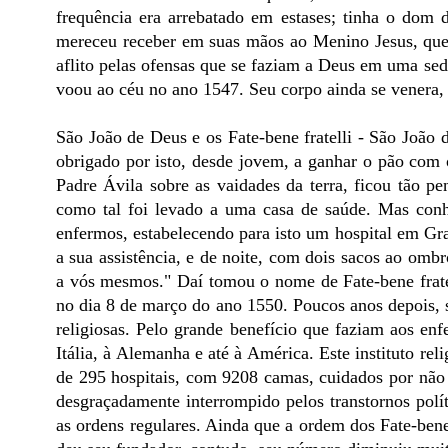
frequência era arrebatado em estases; tinha o dom 
mereceu receber em suas mãos ao Menino Jesus, que 
aflito pelas ofensas que se faziam a Deus em uma sed
voou ao céu no ano 1547. Seu corpo ainda se venera, 
São João de Deus e os Fate-bene fratelli - São João
obrigado por isto, desde jovem, a ganhar o pão com 
Padre Ávila sobre as vaidades da terra, ficou tão pe
como tal foi levado a uma casa de saúde. Mas conhe
enfermos, estabelecendo para isto um hospital em Gr
a sua assistência, e de noite, com dois sacos ao omb
a vós mesmos." Daí tomou o nome de Fate-bene frate
no dia 8 de março do ano 1550. Poucos anos depois, 
religiosas. Pelo grande benefício que faziam aos en
Itália, à Alemanha e até à América. Este instituto rel
de 295 hospitais, com 9208 camas, cuidados por não
desgraçadamente interrompido pelos transtornos polít
as ordens regulares. Ainda que a ordem dos Fate-bene