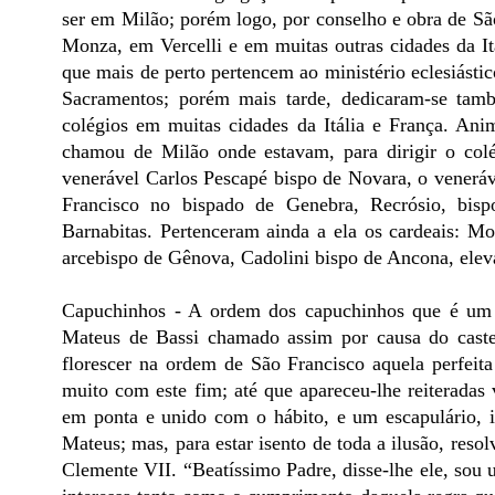
ser em Milão; porém logo, por conselho e obra de Sã
Monza, em Vercelli e em muitas outras cidades da Itá
que mais de perto pertencem ao ministério eclesiásti
Sacramentos; porém mais tarde, dedicaram-se tamb
colégios em muitas cidades da Itália e França. Ani
chamou de Milão onde estavam, para dirigir o col
venerável Carlos Pescapé bispo de Novara, o venerá
Francisco no bispado de Genebra, Recrósio, bis
Barnabitas. Pertenceram ainda a ela os cardeais: Mo
arcebispo de Gênova, Cadolini bispo de Ancona, elev
Capuchinhos - A ordem dos capuchinhos que é um 
Mateus de Bassi chamado assim por causa do caste
florescer na ordem de São Francisco aquela perfeita
muito com este fim; até que apareceu-lhe reiterada
em ponta e unido com o hábito, e um escapulário, i
Mateus; mas, para estar isento de toda a ilusão, reso
Clemente VII. “Beatíssimo Padre, disse-lhe ele, sou