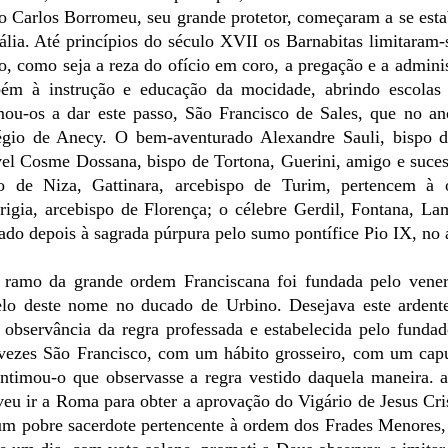
o Carlos Borromeu, seu grande protetor, começaram a se est
lia. Até princípios do século XVII os Barnabitas limitaram-
co, como seja a reza do ofício em coro, a pregação e a admini
ém à instrução e educação da mocidade, abrindo escolas 
mou-os a dar este passo, São Francisco de Sales, que no a
égio de Anecy. O bem-aventurado Alexandre Sauli, bispo d
vel Cosme Dossana, bispo de Tortona, Guerini, amigo e suce
po de Niza, Gattinara, arcebispo de Turim, pertencem à
rigia, arcebispo de Florença; o célebre Gerdil, Fontana, La
ado depois à sagrada púrpura pelo sumo pontífice Pio IX, no
ramo da grande ordem Franciscana foi fundada pelo vener
lo deste nome no ducado de Urbino. Desejava este ardent
 observância da regra professada e estabelecida pelo funda
s vezes São Francisco, com um hábito grosseiro, com um ca
ntimou-o que observasse a regra vestido daquela maneira. 
lveu ir a Roma para obter a aprovação do Vigário de Jesus Cri
 um pobre sacerdote pertencente à ordem dos Frades Menores