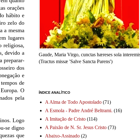
r em quanto
tas orações
o hábito e
iro zelo do
iva a mesma
em lugares
 religiosa,
, devido a
Gaude, Maria Virgo, cunctas hæreses sola interemis
a preparar-
(Tractus missæ 'Salve Sancta Parens')
osseiro dos
abnegação e
 tempos de
 Europa. O
ÍNDICE ANALÍTICO
onados pela
A Alma de Todo Apostolado
(71)
A Esmola - Padre André Beltrami.
(16)
A Imitação de Cristo
(114)
tinos. Logo
ou-se digno
A Paixão de N. Sr. Jesus Cristo
(73)
iquezas que
Abaixo-Assinado
(2)