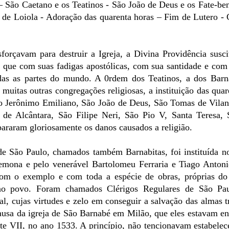
 São Caetano e os Teatinos - São João de Deus e os Fate-bene
de Loiola - Adoração das quarenta horas – Fim de Lutero - 
forçavam para destruir a Igreja, a Divina Providência susc
, que com suas fadigas apostólicas, com sua santidade e com
odas as partes do mundo. A 0rdem dos Teatinos, a dos Barn
muitas outras congregações religiosas, a instituição das quar
ão Jerônimo Emiliano, São João de Deus, São Tomas de Vila
 de Alcântara, São Filipe Neri, São Pio V, Santa Teresa, 
araram gloriosamente os danos causados a religião.
de São Paulo, chamados também Barnabitas, foi instituída 
emona e pelo venerável Bartolomeu Ferraria e Tiago Antoni
om o exemplo e com toda a espécie de obras, próprias do 
e no povo. Foram chamados Clérigos Regulares de São Pa
al, cujas virtudes e zelo em conseguir a salvação das almas 
ausa da igreja de São Barnabé em Milão, que eles estavam e
te VII, no ano 1533. A princípio, não tencionavam estabelec