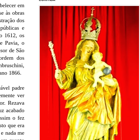
abelecer em
se às obras
stração dos
públicas e
no 1612, os
e Pavia, o
ssor de São
 ordem dos
mbruschini,
 ano 1866.
ável padre
emente ver
dor. Rezava
puz acabado
assim o fez
sto que era
, e nada me