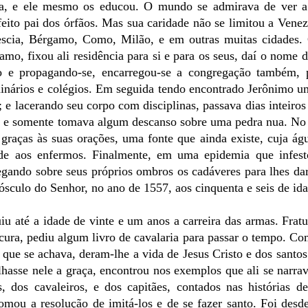
casa, e ele mesmo os educou. O mundo se admirava de ver 
feito pai dos órfãos. Mas sua caridade não se limitou a Vene
scia, Bérgamo, Como, Milão, e em outras muitas cidades.
mo, fixou ali residência para si e para os seus, daí o nome
o e propagando-se, encarregou-se a congregação também, 
eminários e colégios. Em seguida tendo encontrado Jerônimo 
e lacerando seu corpo com disciplinas, passava dias inteiro
ite e somente tomava algum descanso sobre uma pedra nua. No
graças às suas orações, uma fonte que ainda existe, cuja ág
saúde aos enfermos. Finalmente, em uma epidemia que infest
egando sobre seus próprios ombros os cadáveres para lhes dar
sculo do Senhor, no ano de 1557, aos cinquenta e seis de ida
uiu até a idade de vinte e um anos a carreira das armas. Fra
cura, pediu algum livro de cavalaria para passar o tempo. C
que se achava, deram-lhe a vida de Jesus Cristo e dos sant
hasse nele a graça, encontrou nos exemplos que ali se narra
 dos cavaleiros, e dos capitães, contados nas histórias de
tomou a resolução de imitá-los e de se fazer santo. Foi desd