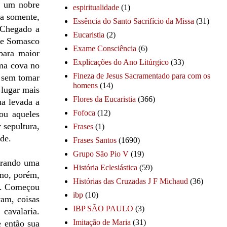
a um nobre
espiritualidade
(1)
za somente,
Essência do Santo Sacrifício da Missa
(31)
 Chegado a
Eucaristia
(2)
 de Somasco
Exame Consciência
(6)
para maior
Explicações do Ano Litúrgico
(33)
uma cova no
Fineza de Jesus Sacramentado para com os
s sem tomar
homens
(14)
 lugar mais
Flores da Eucaristia
(366)
ua levada a
Fofoca
(12)
ou aqueles
 sepultura,
Frases
(1)
de.
Frases Santos
(1690)
Grupo São Pio V
(19)
turando uma
História Eclesiástica
(59)
omo, porém,
Histórias das Cruzadas J F Michaud
(36)
os. Começou
ibp
(10)
vam, coisas
IBP SÃO PAULO
(3)
 cavalaria.
Imitação de Maria
(31)
e então sua