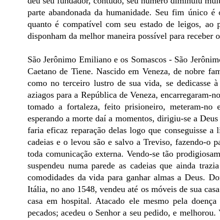
deu seu fundador, contudo, seu número diminuiu muito
parte abandonada da humanidade. Seu fim único é o
quanto é compatível com seu estado de leigos, ao 
disponham da melhor maneira possível para receber os 
São Jerônimo Emiliano e os Somascos - São Jerônim
Caetano de Tiene. Nascido em Veneza, de nobre famí
como no terceiro lustro de sua vida, se dedicasse 
aziagos para a República de Veneza, encarregaram-no
tomado a fortaleza, feito prisioneiro, meteram-no
esperando a morte daí a momentos, dirigiu-se a Deus
faria eficaz reparação delas logo que conseguisse a 
cadeias e o levou são e salvo a Treviso, fazendo-o 
toda comunicação externa. Vendo-se tão prodigiosam
suspendeu numa parede as cadeias que ainda trazia
comodidades da vida para ganhar almas a Deus. Dom
Itália, no ano 1548, vendeu até os móveis de sua casa
casa em hospital. Atacado ele mesmo pela doença f
pecados; acedeu o Senhor a seu pedido, e melhorou. V