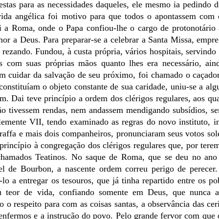
estas para as necessidades daqueles, ele mesmo ia pedindo 
 vida angélica foi motivo para que todos o apontassem com
 a Roma, onde o Papa confiou-lhe o cargo de protonotário 
or a Deus. Para preparar-se a celebrar a Santa Missa, empr
s rezando. Fundou, à custa própria, vários hospitais, servind
s com suas próprias mãos quanto lhes era necessário, ain
em cuidar da salvação de seu próximo, foi chamado o caçado
nstituíam o objeto constante de sua caridade, uniu-se a alg
 Dai teve princípio a ordem dos clérigos regulares, aos qu
ão tivessem rendas, nem andassem mendigando subsídios, se
emente VII, tendo examinado as regras do novo instituto, i
raffa e mais dois companheiros, pronunciaram seus votos sol
rincípio à congregação dos clérigos regulares que, por tere
 chamados Teatinos. No saque de Roma, que se deu no ano
l de Bourbon, a nascente ordem correu perigo de perecer.
lo a entregar os tesouros, que já tinha repartido entre os po
eu teor de vida, confiando somente em Deus, que nunca 
o respeito para com as coisas santas, a observância das ce
 enfermos e a instrução do povo. Pelo grande fervor com que