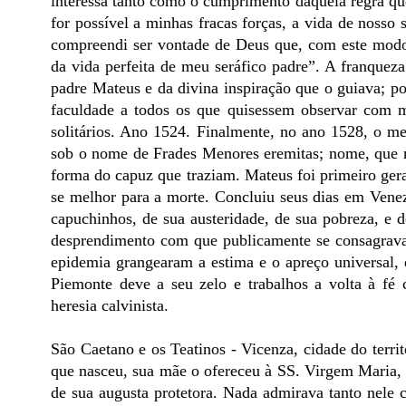
interessa tanto como o cumprimento daquela regra qu
for possível a minhas fracas forças, a vida de nosso
compreendi ser vontade de Deus que, com este modo
da vida perfeita de meu seráfico padre”. A franquez
padre Mateus e da divina inspiração que o guiava; p
faculdade a todos os que quisessem observar com m
solitários. Ano 1524. Finalmente, no ano 1528, o me
sob o nome de Frades Menores eremitas; nome, que 
forma do capuz que traziam. Mateus foi primeiro ger
se melhor para a morte. Concluiu seus dias em Venez
capuchinhos, de sua austeridade, de sua pobreza, e d
desprendimento com que publicamente se consagrava
epidemia grangearam a estima e o apreço universal
Piemonte deve a seu zelo e trabalhos a volta à fé 
heresia calvinista.
São Caetano e os Teatinos - Vicenza, cidade do terri
que nasceu, sua mãe o ofereceu à SS. Virgem Maria, à
de sua augusta protetora. Nada admirava tanto nele c