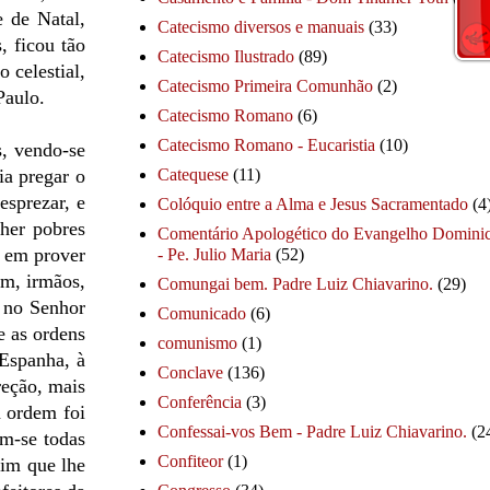
e de Natal,
Catecismo diversos e manuais
(33)
, ficou tão
Catecismo Ilustrado
(89)
 celestial,
Catecismo Primeira Comunhão
(2)
Paulo.
Catecismo Romano
(6)
Catecismo Romano - Eucaristia
(10)
s, vendo-se
ia pregar o
Catequese
(11)
esprezar, e
Colóquio entre a Alma e Jesus Sacramentado
(4
lher pobres
Comentário Apologético do Evangelho Dominic
a em prover
- Pe. Julio Maria
(52)
em, irmãos,
Comungai bem. Padre Luiz Chiavarino.
(29)
o no Senhor
Comunicado
(6)
e as ordens
comunismo
(1)
 Espanha, à
Conclave
(136)
reção, mais
Conferência
(3)
a ordem foi
Confessai-vos Bem - Padre Luiz Chiavarino.
(2
em-se todas
Confiteor
(1)
fim que lhe