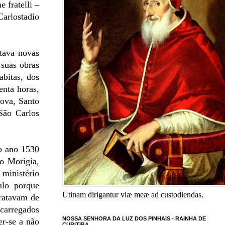
 fratelli –
Carlostadio
itava novas
 suas obras
abitas, dos
enta horas,
nova, Santo
São Carlos
no ano 1530
o Morigia,
ministério
ulo porque
Utinam dirigantur viæ meæ ad custodiendas.
tratavam de
ncarregados
NOSSA SENHORA DA LUZ DOS PINHAIS - RAINHA DE
er-se a não
CURITIBA