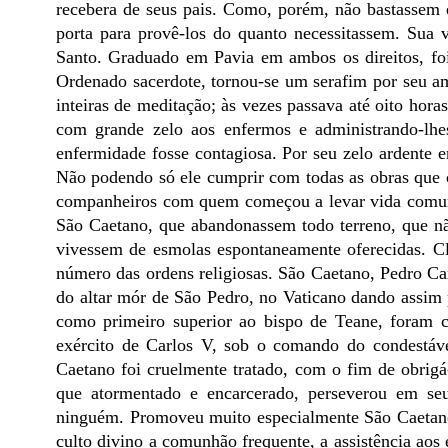
recebera de seus pais. Como, porém, não bastassem 
porta para provê-los do quanto necessitassem. Sua
Santo. Graduado em Pavia em ambos os direitos, foi
Ordenado sacerdote, tornou-se um serafim por seu am
inteiras de meditação; às vezes passava até oito hora
com grande zelo aos enfermos e administrando-lhe
enfermidade fosse contagiosa. Por seu zelo ardente 
Não podendo só ele cumprir com todas as obras que co
companheiros com quem começou a levar vida comum.
São Caetano, que abandonassem todo terreno, que n
vivessem de esmolas espontaneamente oferecidas. Cl
número das ordens religiosas. São Caetano, Pedro Ca
do altar mór de São Pedro, no Vaticano dando assim p
como primeiro superior ao bispo de Teane, foram
exército de Carlos V, sob o comando do condestáve
Caetano foi cruelmente tratado, com o fim de obrigá-
que atormentado e encarcerado, perseverou em s
ninguém. Promoveu muito especialmente São Caetano 
culto divino a comunhão frequente, a assistência aos