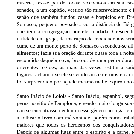
miséria, fez-se pai de todas; recebeu-os em sua 
senador, a um capitão, vestido tão miseravelmente e 
senão que também fundou casas e hospícios em Bre
Somasco, pequeno povoado a curta distância de Bérga
que tem a congregação por ele fundada. Crescend
utilidade da Igreja, da instrução da mocidade nos s
cume de um monte perto de Somasco escondeu-se ali; 
alimentos; fazia sua oração durante quase toda a no
escondido daquela cova, brotou, de uma pedra dura, 
diferentes regiões, as mais das vezes restitui a 
lugares, achando-se ele servindo aos enfermos e carr
foi surpreendido por aquele mesmo mal e expirou no ó
Santo Inácio de Loiola - Santo Inácio, espanhol, seg
perna no sítio de Pamplona, e sendo muito longa sua 
não se encontrasse nenhum desse gênero no lugar em 
a folhear o livro com má vontade, porém como trabal
maiores que todos os heroísmos dos conquistadores,
Depois de algumas lutas entre o espírito e a carne, 