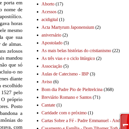
de porta em
Aborto
(17)
 o nome de
Acessos
(2)
apostólico.
acidigital
(1)
egava horas
Acta Martyrum Japonensium
(2)
o ele mesmo
aniversário
(2)
da que sua
Apostolado
(5)
r de almas.
uns zelosos
As mais belas histórias do cristianismo
(22)
ais mandou
As três vias e o ciclo litúrgico
(2)
não que só
Associação
(5)
ncluiu-o no
Aulas de Catecismo - IBP
(3)
enes diante
Aviso
(6)
m escolhido
Bom dia Padre Pio de Pieltrelcina
(368)
 1527 pelo
Breviário Romano e Santos
(71)
 O próprio
Cantate
(1)
bres. Posto
abandona a
Caridade com o próximo
(1)
rimônias do
Cartas Sobre a Fé - Padre Emmanuel - André
(1
 orava, com
Casamento e Família - Dom Tihamer Toth
(115)