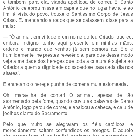
e também, para ela, vianda apetitosa de comer. E Santo
Antônio celebrou missa em capela que no lugar havia, e ao
fim, à vista do povo, trouxe o Santíssimo Corpo de Jesus
Cristo. E, mandando a todos que se calassem, disse para a
mula:
— “Ó animal, em virtude e em nome do teu Criador que eu,
embora indigno, tenho aqui presente em minhas mãos,
ordeno e mando que venhas já sem demora até Ele e
humildemente lhe prestes reverência, para que desse modo
veja a maldade dos hereges que toda a criatura é sujeita ao
Criador a quem a dignidade do sacerdote trata cada dia nos
altares”.
E entretanto o herege punha de comer à mula esfomeada.
Oh! maravilha de contar! O animal, apesar de tão
atormentado pela fome, quando ouviu as palavras de Santo
Antônio, logo parou de comer, e abaixou a cabeça, e caiu de
joelhos diante do Sacramento.
Pelo que muito se alegraram os fiéis católicos, e
merecidamente saíram confundidos os hereges. E aquele