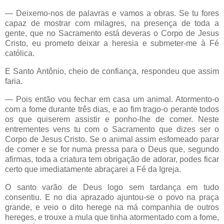
— Deixemo-nos de palavras e vamos a obras. Se tu fores
capaz de mostrar com milagres, na presença de toda a
gente, que no Sacramento está deveras o Corpo de Jesus
Cristo, eu prometo deixar a heresia e submeter-me à Fé
católica.
E Santo Antônio, cheio de confiança, respondeu que assim
faria.
— Pois então vou fechar em casa um animal. Atormento-o
com a fome durante três dias, e ao fim trago-o perante todos
os que quiserem assistir e ponho-lhe de comer. Neste
entrementes vens tu com o Sacramento que dizes ser o
Corpo de Jesus Cristo. Se o animal assim esfomeado parar
de comer e se for numa pressa para o Deus que, segundo
afirmas, toda a criatura tem obrigação de adorar, podes ficar
certo que imediatamente abraçarei a Fé da Igreja.
O santo varão de Deus logo sem tardança em tudo
consentiu. E no dia aprazado ajuntou-se o povo na praça
grande, e veio o dito herege na má companhia de outros
hereges, e trouxe a mula que tinha atormentado com a fome,