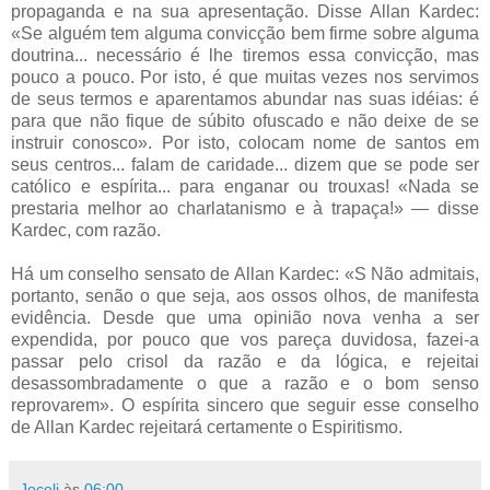
propaganda e na sua apresentação. Disse Allan Kardec:
«Se alguém tem alguma convicção bem firme sobre alguma
doutrina... necessário é lhe tiremos essa convicção, mas
pouco a pouco. Por isto, é que muitas vezes nos servimos
de seus termos e aparentamos abundar nas suas idéias: é
para que não fique de súbito ofuscado e não deixe de se
instruir conosco». Por isto, colocam nome de santos em
seus centros... falam de caridade... dizem que se pode ser
católico e espírita... para enganar ou trouxas! «Nada se
prestaria melhor ao charlatanismo e à trapaça!» — disse
Kardec, com razão.
Há um conselho sensato de Allan Kardec: «S Não admitais,
portanto, senão o que seja, aos ossos olhos, de manifesta
evidência. Desde que uma opinião nova venha a ser
expendida, por pouco que vos pareça duvidosa, fazei-a
passar pelo crisol da razão e da lógica, e rejeitai
desassombradamente o que a razão e o bom senso
reprovarem». O espírita sincero que seguir esse conselho
de Allan Kardec rejeitará certamente o Espiritismo.
Joceli
às
06:00