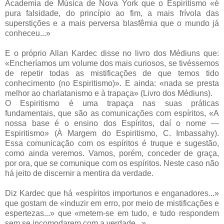
Academia de Música de Nova York que o Espiritismo «é
pura falsidade, do princípio ao fim, a mais frívola das
superstições e a mais perversa blasfêmia que o mundo já
conheceu...»
E o próprio Allan Kardec disse no livro dos Médiuns que:
«Encheríamos um volume dos mais curiosos, se tivéssemos
de repetir todas as mistificações de que temos tido
conhecimento (no Espiritismo)». E ainda: «nada se presta
melhor ao charlatanismo e à trapaça» (Livro dos Médiuns).
O Espiritismo é uma trapaça nas suas práticas
fundamentais, que são as comunicações com espíritos, «A
nossa base é o ensino dos Espíritos, daí o nome —
Espiritismo» (À Margem do Espiritismo, C. Imbassahy).
Essa comunicação com os espíritos é truque e sugestão,
como ainda veremos. Vamos, porém, conceder de graça,
por ora, que se comunique com os espíritos. Neste caso não
há jeito de discernir a mentira da verdade.
Diz Kardec que há «espíritos importunos e enganadores...»
que gostam de «induzir em erro, por meio de mistificações e
espertezas...» que «metem-se em tudo, e tudo respondem
sem se incomodarem com a verdade...»