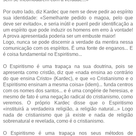
Por outro lado, diz Kardec que nem se deve pedir ao espírito
sua identidade: «Semelhante pedido o magoa, pelo que
deve ser evitado», e seria inútil e pueril pedir identificação a
um espírito que pode induzir os homens em erro à vontade!
A prova apresentada poderia ser um embuste maior!
Logo, nunca se pode discernir a verdade da mentira nessa
comunicação com os espíritos. É uma fonte de enganos... E
é coisa fundamental no Espiritismo...
O Espiritismo é uma trapaça na sua doutrina, pois se
apresenta como cristão, diz que «nada ensina ao contrário
do que ensina Cristo» (Kardec), e que «o Cristianismo e o
Espiritismo ensinam a mesma coisa» (idem)... funda centros
com os nomes dos santos... e é uma congérie de heresias, e
mesmo de fato é uma negação radical do cristianismo, como
veremos. O próprio Kardec disse que o Espiritismo
«instituirá a verdadeira religião, a religião natural...» Logo
nada de cristianismo que já existe e nada de religião
sobrenatural e revelada, como é o cristianismo.
O Espiritismo é uma trapaça nos seus métodos de