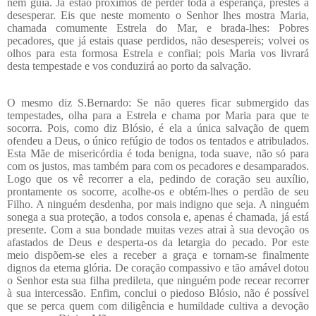
nem guia. Já estão próximos de perder toda a esperança, prestes a
desesperar. Eis que neste momento o Senhor lhes mostra Maria,
chamada comumente Estrela do Mar, e brada-lhes: Pobres
pecadores, que já estais quase perdidos, não desespereis; volvei os
olhos para esta formosa Estrela e confiai; pois Maria vos livrará
desta tempestade e vos conduzirá ao porto da salvação.
O mesmo diz S.Bernardo: Se não queres ficar submergido das
tempestades, olha para a Estrela e chama por Maria para que te
socorra. Pois, como diz Blósio, é ela a única salvação de quem
ofendeu a Deus, o único refúgio de todos os tentados e atribulados.
Esta Mãe de misericórdia é toda benigna, toda suave, não só para
com os justos, mas também para com os pecadores e desamparados.
Logo que os vê recorrer a ela, pedindo de coração seu auxílio,
prontamente os socorre, acolhe-os e obtém-lhes o perdão de seu
Filho. A ninguém desdenha, por mais indigno que seja. A ninguém
sonega a sua proteção, a todos consola e, apenas é chamada, já está
presente. Com a sua bondade muitas vezes atrai à sua devoção os
afastados de Deus e desperta-os da letargia do pecado. Por este
meio dispõem-se eles a receber a graça e tornam-se finalmente
dignos da eterna glória. De coração compassivo e tão amável dotou
o Senhor esta sua filha predileta, que ninguém pode recear recorrer
à sua intercessão. Enfim, conclui o piedoso Blósio, não é possível
que se perca quem com diligência e humildade cultiva a devoção