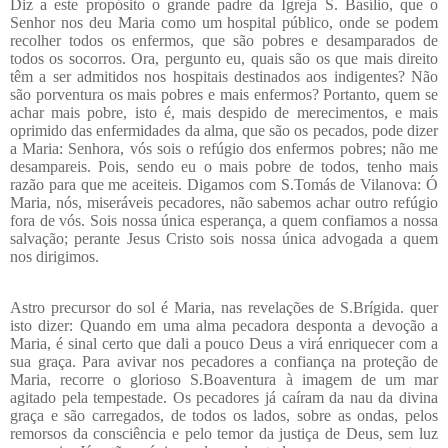
Diz a este propósito o grande padre da Igreja S. Basílio, que o
Senhor nos deu Maria como um hospital público, onde se podem
recolher todos os enfermos, que são pobres e desamparados de
todos os socorros. Ora, pergunto eu, quais são os que mais direito
têm a ser admitidos nos hospitais destinados aos indigentes? Não
são porventura os mais pobres e mais enfermos? Portanto, quem se
achar mais pobre, isto é, mais despido de merecimentos, e mais
oprimido das enfermidades da alma, que são os pecados, pode dizer
a Maria: Senhora, vós sois o refúgio dos enfermos pobres; não me
desampareis. Pois, sendo eu o mais pobre de todos, tenho mais
razão para que me aceiteis. Digamos com S.Tomás de Vilanova: Ó
Maria, nós, miseráveis pecadores, não sabemos achar outro refúgio
fora de vós. Sois nossa única esperança, a quem confiamos a nossa
salvação; perante Jesus Cristo sois nossa única advogada a quem
nos dirigimos.
Astro precursor do sol é Maria, nas revelações de S.Brígida. quer
isto dizer: Quando em uma alma pecadora desponta a devoção a
Maria, é sinal certo que dali a pouco Deus a virá enriquecer com a
sua graça. Para avivar nos pecadores a confiança na proteção de
Maria, recorre o glorioso S.Boaventura à imagem de um mar
agitado pela tempestade. Os pecadores já caíram da nau da divina
graça e são carregados, de todos os lados, sobre as ondas, pelos
remorsos da consciência e pelo temor da justiça de Deus, sem luz