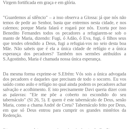
Virgem fortificada em graça e em glória.
"Guardemos aí silêncio" – a isso observa a Glossa: já que nós não
temos de pedir ao Senhor, basta que entremos nesta cidade, e nos
calemos; porque Maria falará e rogará por nós. Exorta por isso
Benedito Fernandes todos os pecadores a refugiarem-se sob o
manto de Maria, dizendo: Fugi, ó Adão, ó Eva, fugi, ó filhos seus
que tendes ofendido a Deus, fugi a refugiai-vos no seio desta boa
Mãe. Não sabeis que é ela a única cidade de refúgio e a única
esperança dos pecadores? Também nos sermões atribuídos a
S.Agostinho, Maria é chamada nossa única esperança.
Da mesma forma exprime-se S.Efrém: Vós sois a única advogada
dos pecadores e daqueles que precisam de todo o socorro. Eu vos
saúdo como asilo e refúgio no qual ainda podem os pecadores achar
salvação e acolhimento. E isto precisamente Davi queria dizer com
as palavras: "Ele me põe a coberto no escondido do seu
tabernáculo" (Sl 26, 5). E quem é este tabernáculo de Deus, senão
Maria, como a chama André de Creta? Tabernáculo feito por Deus,
em que só Deus entrou para cumprir os grandes mistérios da
Redenção.