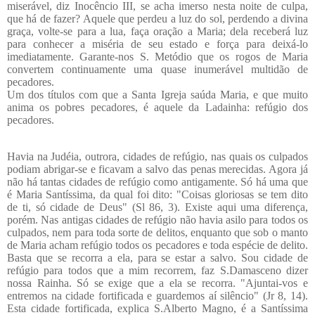
miserável, diz Inocêncio III, se acha imerso nesta noite de culpa,
que há de fazer? Aquele que perdeu a luz do sol, perdendo a divina
graça, volte-se para a lua, faça oração a Maria; dela receberá luz
para conhecer a miséria de seu estado e força para deixá-lo
imediatamente. Garante-nos S. Metódio que os rogos de Maria
convertem continuamente uma quase inumerável multidão de
pecadores.
Um dos títulos com que a Santa Igreja saúda Maria, e que muito
anima os pobres pecadores, é aquele da Ladainha: refúgio dos
pecadores.
Havia na Judéia, outrora, cidades de refúgio, nas quais os culpados
podiam abrigar-se e ficavam a salvo das penas merecidas. Agora já
não há tantas cidades de refúgio como antigamente. Só há uma que
é Maria Santíssima, da qual foi dito: "Coisas gloriosas se tem dito
de ti, só cidade de Deus" (Sl 86, 3). Existe aqui uma diferença,
porém. Nas antigas cidades de refúgio não havia asilo para todos os
culpados, nem para toda sorte de delitos, enquanto que sob o manto
de Maria acham refúgio todos os pecadores e toda espécie de delito.
Basta que se recorra a ela, para se estar a salvo. Sou cidade de
refúgio para todos que a mim recorrem, faz S.Damasceno dizer
nossa Rainha. Só se exige que a ela se recorra. "Ajuntai-vos e
entremos na cidade fortificada e guardemos aí silêncio" (Jr 8, 14).
Esta cidade fortificada, explica S.Alberto Magno, é a Santíssima