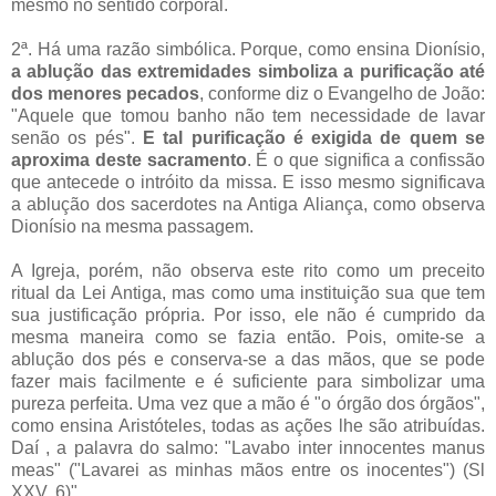
mesmo no sentido corporal.
2ª. Há uma razão simbólica. Porque, como ensina Dionísio,
a ablução das extremidades simboliza a purificação até
dos menores pecados
, conforme diz o Evangelho de João:
"Aquele que tomou banho não tem necessidade de lavar
senão os pés".
E tal purificação é exigida de quem se
aproxima deste sacramento
. É o que significa a confissão
que antecede o intróito da missa. E isso mesmo significava
a ablução dos sacerdotes na Antiga Aliança, como observa
Dionísio na mesma passagem.
A Igreja, porém, não observa este rito como um preceito
ritual da Lei Antiga, mas como uma instituição sua que tem
sua justificação própria. Por isso, ele não é cumprido da
mesma maneira como se fazia então. Pois, omite-se a
ablução dos pés e conserva-se a das mãos, que se pode
fazer mais facilmente e é suficiente para simbolizar uma
pureza perfeita. Uma vez que a mão é "o órgão dos órgãos",
como ensina Aristóteles, todas as ações lhe são atribuídas.
Daí , a palavra do salmo: "Lavabo inter innocentes manus
meas" ("Lavarei as minhas mãos entre os inocentes") (Sl
XXV, 6)".