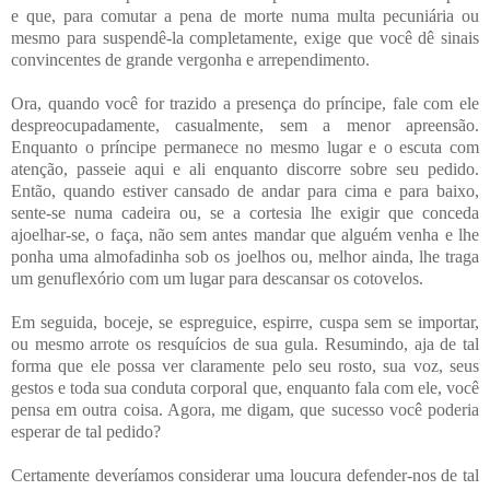
e que, para comutar a pena de morte numa multa pecuniária ou
mesmo para suspendê-la completamente, exige que você dê sinais
convincentes de grande vergonha e arrependimento.
Ora, quando você for trazido a presença do príncipe, fale com ele
despreocupadamente, casualmente, sem a menor apreensão.
Enquanto o príncipe permanece no mesmo lugar e o escuta com
atenção, passeie aqui e ali enquanto discorre sobre seu pedido.
Então, quando estiver cansado de andar para cima e para baixo,
sente-se numa cadeira ou, se a cortesia lhe exigir que conceda
ajoelhar-se, o faça, não sem antes mandar que alguém venha e lhe
ponha uma almofadinha sob os joelhos ou, melhor ainda, lhe traga
um genuflexório com um lugar para descansar os cotovelos.
Em seguida, boceje, se espreguice, espirre, cuspa sem se importar,
ou mesmo arrote os resquícios de sua gula. Resumindo, aja de tal
forma que ele possa ver claramente pelo seu rosto, sua voz, seus
gestos e toda sua conduta corporal que, enquanto fala com ele, você
pensa em outra coisa. Agora, me digam, que sucesso você poderia
esperar de tal pedido?
Certamente deveríamos considerar uma loucura defender-nos de tal