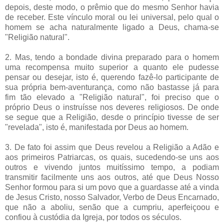
depois, deste modo, o prêmio que do mesmo Senhor havia
de receber. Este vínculo moral ou lei universal, pelo qual o
homem se acha naturalmente ligado a Deus, chama-se
"Religião natural".
2. Mas, tendo a bondade divina preparado para o homem
uma recompensa muito superior a quanto ele pudesse
pensar ou desejar, isto é, querendo fazê-lo participante de
sua própria bem-aventurança, como não bastasse já para
fim tão elevado a "Religião natural", foi preciso que o
próprio Deus o instruísse nos deveres religiosos. De onde
se segue que a Religião, desde o princípio tivesse de ser
"revelada", isto é, manifestada por Deus ao homem.
3. De fato foi assim que Deus revelou a Religião a Adão e
aos primeiros Patriarcas, os quais, sucedendo-se uns aos
outros e vivendo juntos muitíssimo tempo, a podiam
transmitir facilmente uns aos outros, até que Deus Nosso
Senhor formou para si um povo que a guardasse até a vinda
de Jesus Cristo, nosso Salvador, Verbo de Deus Encarnado,
que não a aboliu, senão que a cumpriu, aperfeiçoou e
confiou à custódia da Igreja, por todos os séculos.