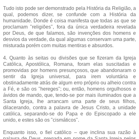
Tudo isto pode ser demonstrado pela História da Religião, a
qual, podemos dizer, se confunde com a História da
humanidade. Donde é coisa manifesta que todas as que se
proclamam "religiões", fora da única verdadeira revelada
por Deus, de que falamos, são invenções dos homens e
desvios da verdade, da qual algumas conservam uma parte,
misturada porém com muitas mentiras e absurdos.
4. Quanto às seitas ou divisões que se fizeram da Igreja
Católica, Apostólica, Romana, foram elas suscitadas e
promovidas por homens presunçosos, que abandonaram o
sentir da Igreja universal, para irem voluntária e
obstinadamente atrás de algum erro próprio ou alheio contra
a Fé, e são os "hereges"; ou, então, homens orgulhosos e
ávidos de mando, que, tendo-se por mais iluminados que a
Santa Igreja, lhe arrancam uma parte de seus filhos,
dilacerando, contra a palavra de Jesus Cristo, a unidade
católica, separando-se do Papa e do Episcopado a ele
unido, e estes são os "cismáticos".
Enquanto isso, o fiel católico – que inclina sua razão à
palavra de Deus, pregada em nome da Santa Igreja pelos