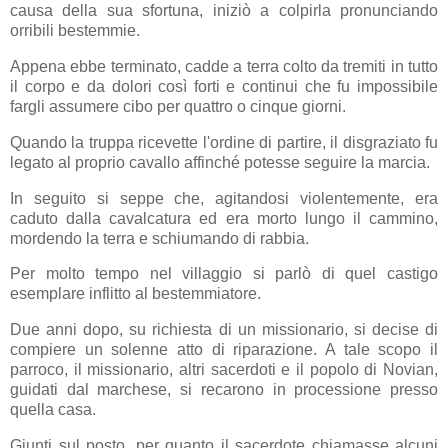
causa della sua sfortuna, iniziò a colpirla pronunciando
orribili bestemmie.
Appena ebbe terminato, cadde a terra colto da tremiti in tutto
il corpo e da dolori così forti e continui che fu impossibile
fargli assumere cibo per quattro o cinque giorni.
Quando la truppa ricevette l'ordine di partire, il disgraziato fu
legato al proprio cavallo affinché potesse seguire la marcia.
In seguito si seppe che, agitandosi violentemente, era
caduto dalla cavalcatura ed era morto lungo il cammino,
mordendo la terra e schiumando di rabbia.
Per molto tempo nel villaggio si parlò di quel castigo
esemplare inflitto al bestemmiatore.
Due anni dopo, su richiesta di un missionario, si decise di
compiere un solenne atto di riparazione. A tale scopo il
parroco, il missionario, altri sacerdoti e il popolo di Novian,
guidati dal marchese, si recarono in processione presso
quella casa.
Giunti sul posto, per quanto il sacerdote chiamasse alcuni