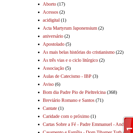
Aborto
(17)
Acessos
(2)
acidigital
(1)
Acta Martyrum Japonensium
(2)
aniversário
(2)
Apostolado
(5)
As mais belas histórias do cristianismo
(22)
As três vias e o ciclo litúrgico
(2)
Associação
(5)
Aulas de Catecismo - IBP
(3)
Aviso
(6)
Bom dia Padre Pio de Pieltrelcina
(368)
Breviário Romano e Santos
(71)
Cantate
(1)
Caridade com o próximo
(1)
Cartas Sobre a Fé - Padre Emmanuel - André
(1
Casamento e Família - Dom Tihamer Toth
(115)