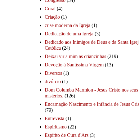
Congresso
(34)
Coral
(4)
Criação
(1)
crise moderna da Igreja
(1)
Dedicação de uma Igreja
(3)
Dedicado aos Inimigos de Deus e da Santa Igrej
Católica
(24)
Deixai vir a mim as criancinhas
(219)
Devoção à Santíssima Virgem
(13)
Diversos
(1)
divórcio
(1)
Dom Columba Marmion - Jesus Cristo nos seus
mistérios.
(126)
Encarnação Nascimento e Infância de Jesus Cris
(79)
Entrevista
(1)
Espiritismo
(22)
Espírito de Cura d'Ars
(3)