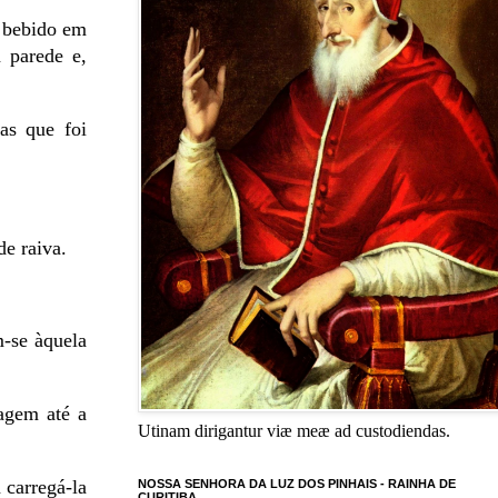
m bebido em
 parede e,
as que foi
e raiva.
m-se àquela
agem até a
Utinam dirigantur viæ meæ ad custodiendas.
 carregá-la
NOSSA SENHORA DA LUZ DOS PINHAIS - RAINHA DE
CURITIBA