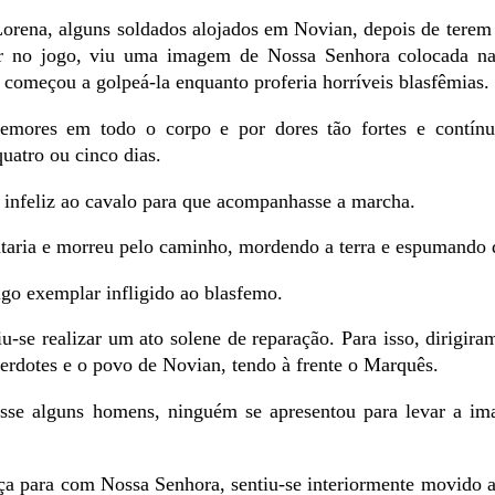
orena, alguns soldados alojados em Novian, depois de tere
er no jogo, viu uma imagem de Nossa Senhora colocada na
 começou a golpeá-la enquanto proferia horríveis blasfêmias.
remores em todo o corpo e por dores tão fortes e contínu
quatro ou cinco dias.
 infeliz ao cavalo para que acompanhasse a marcha.
ntaria e morreu pelo caminho, mordendo a terra e espumando d
igo exemplar infligido ao blasfemo.
u-se realizar um ato solene de reparação. Para isso, dirigira
cerdotes e o povo de Novian, tendo à frente o Marquês.
sse alguns homens, ninguém se apresentou para levar a im
a para com Nossa Senhora, sentiu-se interiormente movido a