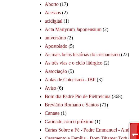
Aborto
(17)
Acessos
(2)
acidigital
(1)
Acta Martyrum Japonensium
(2)
aniversário
(2)
Apostolado
(5)
As mais belas histórias do cristianismo
(22)
As três vias e o ciclo litúrgico
(2)
Associação
(5)
Aulas de Catecismo - IBP
(3)
Aviso
(6)
Bom dia Padre Pio de Pieltrelcina
(368)
Breviário Romano e Santos
(71)
Cantate
(1)
Caridade com o próximo
(1)
Cartas Sobre a Fé - Padre Emmanuel - André
(1
Casamento e Família - Dom Tihamer Toth
(115)