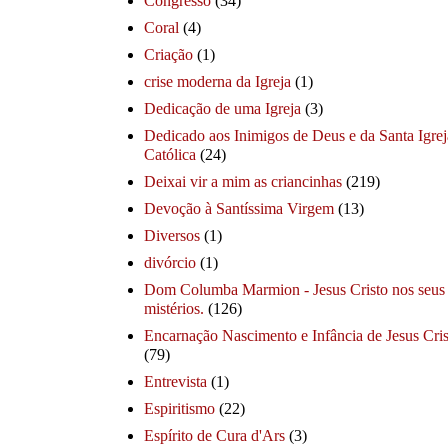
Congresso
(34)
Coral
(4)
Criação
(1)
crise moderna da Igreja
(1)
Dedicação de uma Igreja
(3)
Dedicado aos Inimigos de Deus e da Santa Igrej
Católica
(24)
Deixai vir a mim as criancinhas
(219)
Devoção à Santíssima Virgem
(13)
Diversos
(1)
divórcio
(1)
Dom Columba Marmion - Jesus Cristo nos seus
mistérios.
(126)
Encarnação Nascimento e Infância de Jesus Cris
(79)
Entrevista
(1)
Espiritismo
(22)
Espírito de Cura d'Ars
(3)