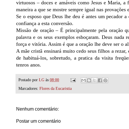
virtuosos – doces e amáveis como Jesus e Maria, a fi
maneira a que se mostre sempre igual nas provações e 
Se o esposo que Deus lhe deu é antes um pecador a c
confiança a esta conversão.
Missão de oração – É principalmente pela oração qu
palavra e os seus exemplos esboçaram. Deus nada r
força e vitória. Assim é que a oração lhe deve ser o a
A mãe cristã ensinará muito cedo seus filhos a rezar
de habituá-los, sobretudo, a pratica da visita fre
tenros anos.
Postado por
LG
às
08:00
Marcadores:
Flores da Eucaristia
Nenhum comentário:
Postar um comentário