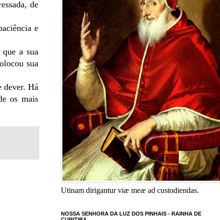
ressada, de
paciência e
o que a sua
olocou sua
e dever. Há
sde os mais
Utinam dirigantur viæ meæ ad custodiendas.
NOSSA SENHORA DA LUZ DOS PINHAIS - RAINHA DE
CURITIBA