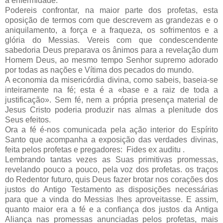
a enfermidade.
Podereis confrontar, na maior parte dos profetas, esta
oposição de termos com que descrevem as grandezas e o
aniquilamento, a força e a fraqueza, os sofrimentos e a
glória do Messias. Vereis com que condescendente
sabedoria Deus preparava os ânimos para a revelação dum
Homem Deus, ao mesmo tempo Senhor supremo adorado
por todas as nações e Vítima dos pecados do mundo.
A economia da misericórdia divina, como sabeis, baseia-se
inteiramente na fé; esta é a «base e a raiz de toda a
justificação». Sem fé, nem a própria presença material de
Jesus Cristo poderia produzir nas almas a plenitude dos
Seus efeitos.
Ora a fé é-nos comunicada pela ação interior do Espírito
Santo que acompanha a exposição das verdades divinas,
feita pelos profetas e pregadores: Fides ex auditu .
Lembrando tantas vezes as Suas primitivas promessas,
revelando pouco a pouco, pela voz dos profetas. os traços
do Redentor futuro, quis Deus fazer brotar nos corações dos
justos do Antigo Testamento as disposições necessárias
para que a vinda do Messias lhes apro­veitasse. E assim,
quanto maior era a fé e a confiança dos justos da Antiga
Aliança nas promessas anunciadas pelos profetas, mais