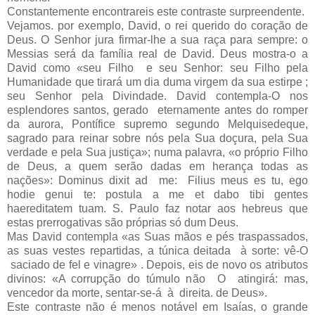
Constantemente encontrareis este contraste surpreendente.
Vejamos. por exemplo, David, o rei querido do coração de
Deus. O Senhor jura firmar-lhe a sua raça para sempre: o
Messias será da família real de David. Deus mostra-o a
David como «seu Filho e seu Senhor: seu Filho pela
Humanidade que tirará um dia duma virgem da sua estirpe ;
seu Senhor pela Divindade. David contempla-O nos
esplendores santos, gerado eternamente antes do romper
da aurora, Pontífice supremo segundo Melquisedeque,
sagrado para reinar sobre nós pela Sua doçura, pela Sua
verdade e pela Sua justiça»; numa palavra, «o próprio Filho
de Deus, a quem serão dadas em herança todas as
nações»: Dominus dixit ad me: Filius meus es tu, ego
hodie ge­nui te: postula a me et dabo tibi gentes
haereditatem tuam. S. Paulo faz notar aos hebreus que
estas prerrogativas são próprias só dum Deus.
Mas David contempla «as Suas mãos e pés traspassados,
as suas vestes repartidas, a túnica deitada à sorte: vê-O
saciado de fel e vinagre» . Depois, eis de novo os atributos
divinos: «A corrupção do túmulo não O atingirá: mas,
vencedor da morte, sentar-se-á à direita. de Deus».
Este contraste não é menos notável em Isaías, o grande