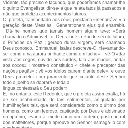
Vidente, tão preciso e facundo, que poderíamos chamar-lhe
o quinto Evangelista; dir-se-ia que relata fatos já passados e
não que profetiza acontecimentos futuros.
O profeta, transportado aos céus, proclama «inenarrável» a
geração deste Messias: Generationem ejus qui enarrabit.
Dá-lhe nomes que jamais homem algum teve: «Será
chamado o Admirável, o Deus forte, o Pai do século futuro,
o Príncipe da Paz ; gerado duma virgem, será chamado
Deus conosco, Emma­nuel. Isaías descreve-O «levantando-
se como uma aurora brilhante como um facho» ; vê-O «dar
vista aos cegos, ouvido aos surdos, fala aos mudos, andar
aos coxos» ; mostra-o constituído < chefe e preceptor das
nações pagãs» ; vê «os ídolos caírem diante dele», e ouve
Deus prometer com juramento que «diante deste Senhor
todo o joelho se dobrará e toda a
língua confessará o Seu poder».
E, no entanto, este Redentor, que o profeta assim exalta, há
de ser acabrunhado de tais sofrimentos, aniquilado por
humilhações tais, que será considerado como o último dos
homens, como um leproso, castigado por Deus e abismado
no opróbio; levado à morte como um cordeiro, posto no rol
dos malfeitores, porque aprouve ao Senhor esmagá-lo com