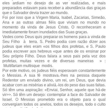
eles ardiam no desejo de as ver realizadas, e mais
preparados estavam para receber a abundância das graças
que o Salvador devia trazer ao mundo.
Foi por isso que a Virgem Maria, Isabel, Zacarias, Simeão,
Ana e as outras almas fiéis que viviam no mundo no
momento da vinda de Jesus Cristo, O reconheceram e
imediatamente foram inundados das Suas graças.
Vedes como Deus quis preparar os homens para a vinda de
Seu Filho à terra. S. Pedro podia com razão dizer aos
judeus que eles eram «os filhos dos profe­tas, e S. Paulo
podia escrever aos hebreus «que antes de os ensinar por
Seu próprio Filho. Deus falara a seus pais pela voz dos
profetas, muitas vezes e de diversas maneiras » :
Multifariam multisque modis.
Por este motivo, os judeus fiéis esperavam constantemente
o Messias. A sua fé mostrava.-lhes na pessoa daquele
Redentor um enviado divino, um rei, um Deus, que devia
acabar com as misérias e aliviá.-los do peso das suas faltas.
Só têm uma aspiração: «Enviai, Senhor, aquele que há-de
vir>>. Só têm um desejo: contemplar a face do Salvador de
Israel. O Messias prometido era o objeto para o qual
convergiam todos os anelos, todos os desejos, todo o culto