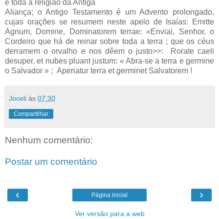
e toda a religião da Antiga
Aliança; o Antigo Testamento é um Advento prolongado,
cujas orações se resumem neste apelo de Isaías: Emitte
Agnum, Domine, Dominatorem terrae: «En­viai, Senhor, o
Cordeiro que há de reinar sobre toda a terra ; que os céus
derramem o orvalho e nos dêem o justo>>: Rorate caeli
desuper, et nubes pluant justum: « Abra-se a terra e germine
o Salvador » ; Aperiatur terra et germinet Salvatorem !
Joceli
às
07:30
Compartilhar
Nenhum comentário:
Postar um comentário
‹
›
Página inicial
Ver versão para a web