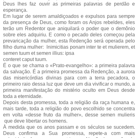
Deus lhes faz ouvir as primeiras palavras de perdão e
esperança.
Em lugar de serem amaldiçoados e expulsos para sempre
da presença de Deus, como foram os Anjos rebeldes, eles
terão um Redentor que aniquilará o poder que o demônio
sobre eles adquiriu. E como o pecado deles começou pela
prevaricação da mulher, esta Redenção será operada pelo
filho duma mulher: lnimicitias ponam inter te et mulierem, et
semen tuum et semen illius: ipsa
conteret caput tuum.
É o que se chama o «Prato-evangelho»: a primeira palavra
da salvação. É a primeira promessa da Redenção, a aurora
das misericórdias divinas para com a terra pecadora, o
primeiro raio dessa luz que deve um dia vivificar o mundo, a
primeira manifestação do mistério oculto em Deus desde
toda a eternidade.
Depois desta promessa, toda a religião da raça humana e,
mais tarde, toda a religião do povo escolhido se concentra
em volta «desse fruto da mulher», desse semen mulieris
que deve libertar os homens.
À medida que os anos passam e os séculos se sucedem.
Deus confirma a Sua promessa, repete-a com mais