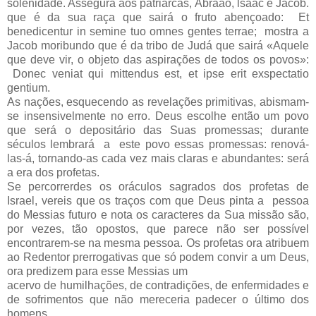
solenidade. Assegura aos patriarcas, Abraão, lsaac e Ja­cob.
que é da sua raça que sairá o fruto abençoado: Et
benedicentur in semine tuo omnes gentes terrae; mostra a
Jacob moribundo que é da tribo de Judá que sairá «Aquele
que deve vir, o objeto das aspirações de todos os povos»:
Donec veniat qui mittendus est, et ipse erit exspectatio
gentium.
As nações, esquecendo as revelações primitivas, abismam-
se insensivelmente no erro. Deus escolhe então um povo
que será o depositário das Suas promessas; durante
séculos lembrará a este povo essas promessas: renová-
las-á, tornando-as cada vez mais claras e abundantes: será
a era dos profetas.
Se percorrerdes os oráculos sagrados dos profetas de
Israel, vereis que os traços com que Deus pinta a pessoa
do Messias futuro e nota os caracteres da Sua missão são,
por vezes, tão opostos, que parece não ser possível
encontrarem-se na mesma pessoa. Os profetas ora atribuem
ao Redentor prerrogativas que só podem convir a um Deus,
ora predizem para esse Messias um
acervo de humilhações, de contradições, de enfermidades e
de sofrimentos que não mereceria padecer o último dos
homens.