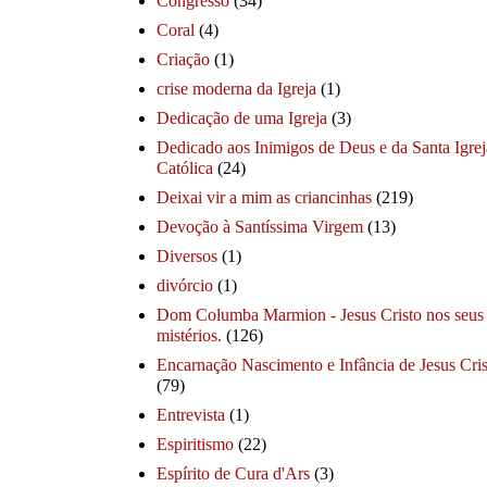
Congresso
(34)
Coral
(4)
Criação
(1)
crise moderna da Igreja
(1)
Dedicação de uma Igreja
(3)
Dedicado aos Inimigos de Deus e da Santa Igrej
Católica
(24)
Deixai vir a mim as criancinhas
(219)
Devoção à Santíssima Virgem
(13)
Diversos
(1)
divórcio
(1)
Dom Columba Marmion - Jesus Cristo nos seus
mistérios.
(126)
Encarnação Nascimento e Infância de Jesus Cris
(79)
Entrevista
(1)
Espiritismo
(22)
Espírito de Cura d'Ars
(3)