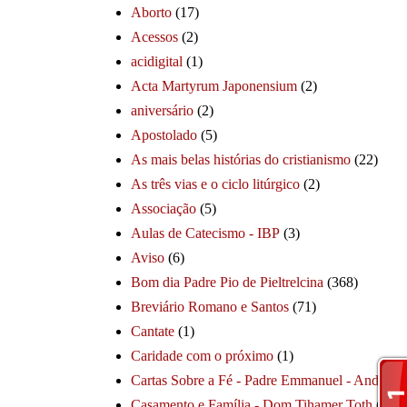
Aborto
(17)
Acessos
(2)
acidigital
(1)
Acta Martyrum Japonensium
(2)
aniversário
(2)
Apostolado
(5)
As mais belas histórias do cristianismo
(22)
As três vias e o ciclo litúrgico
(2)
Associação
(5)
Aulas de Catecismo - IBP
(3)
Aviso
(6)
Bom dia Padre Pio de Pieltrelcina
(368)
Breviário Romano e Santos
(71)
Cantate
(1)
Caridade com o próximo
(1)
Cartas Sobre a Fé - Padre Emmanuel - André
(1
Casamento e Família - Dom Tihamer Toth
(115)