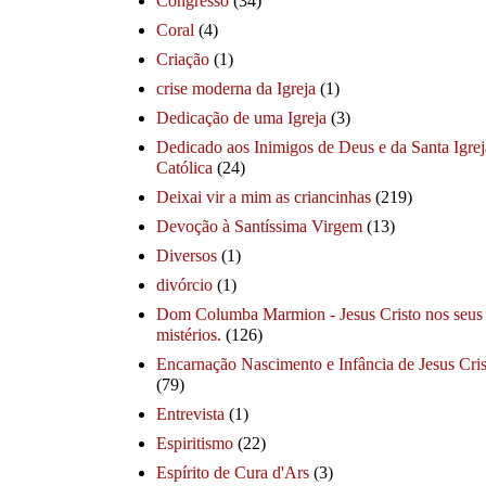
Congresso
(34)
Coral
(4)
Criação
(1)
crise moderna da Igreja
(1)
Dedicação de uma Igreja
(3)
Dedicado aos Inimigos de Deus e da Santa Igrej
Católica
(24)
Deixai vir a mim as criancinhas
(219)
Devoção à Santíssima Virgem
(13)
Diversos
(1)
divórcio
(1)
Dom Columba Marmion - Jesus Cristo nos seus
mistérios.
(126)
Encarnação Nascimento e Infância de Jesus Cris
(79)
Entrevista
(1)
Espiritismo
(22)
Espírito de Cura d'Ars
(3)