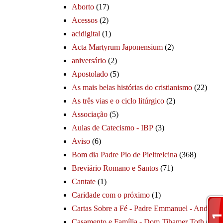
Aborto
(17)
Acessos
(2)
acidigital
(1)
Acta Martyrum Japonensium
(2)
aniversário
(2)
Apostolado
(5)
As mais belas histórias do cristianismo
(22)
As três vias e o ciclo litúrgico
(2)
Associação
(5)
Aulas de Catecismo - IBP
(3)
Aviso
(6)
Bom dia Padre Pio de Pieltrelcina
(368)
Breviário Romano e Santos
(71)
Cantate
(1)
Caridade com o próximo
(1)
Cartas Sobre a Fé - Padre Emmanuel - André
(1
Casamento e Família - Dom Tihamer Toth
(115)