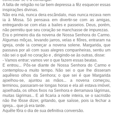
A falta de religião no lar bem depressa a fêz esquecer essas
inspirações divinas.
Não era má, nunca dera escândalo, mas nunca rezava nem
ia à Missa. Só pensava em divertir-se com as amigas,
entregando-se com elas a bailes e passeios. Deus, porém,
não permitiu que seu coração se manchasse de impurezas.
Era o primeiro dia da novena de Nossa Senhora do Carmo.
Algumas môças, levando jarros, velas e flôres, entraram na
igreja, onde ia começar a novena solene. Margarida, que
passava por ali com suas alegres companheiras, sentiu um
não sei o quê no coração e , dirigindo-se às outras, disse:
- Vamos entrar; vamos ver o que fazem essas beatas.
E entrou... Pôs-se diante de Nossa Senhora do Carmo e
contemplou-a muito tempo. Não sei o que lhe disseram
aquêleso olhos da Senhora; o que sei é que Margarida
ajoelhou-se, ajuntou as mãos... a novena começou,
terminou, passaram-se longas horas e ela ali estava imóvel,
ajoelhada, os olhos fixos na Senhora e derramava lágrimas,
muitas lágrimas... E ali ficaria a noite inteira, se o sacristão
não lhe fôsse dizer, gritando, que saísse, pois ia fechar a
igreja... que já era tarde.
Aquêle fôra o dia de sua definitiva conversão.