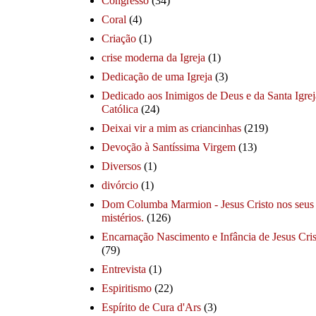
Congresso
(34)
Coral
(4)
Criação
(1)
crise moderna da Igreja
(1)
Dedicação de uma Igreja
(3)
Dedicado aos Inimigos de Deus e da Santa Igrej
Católica
(24)
Deixai vir a mim as criancinhas
(219)
Devoção à Santíssima Virgem
(13)
Diversos
(1)
divórcio
(1)
Dom Columba Marmion - Jesus Cristo nos seus
mistérios.
(126)
Encarnação Nascimento e Infância de Jesus Cris
(79)
Entrevista
(1)
Espiritismo
(22)
Espírito de Cura d'Ars
(3)