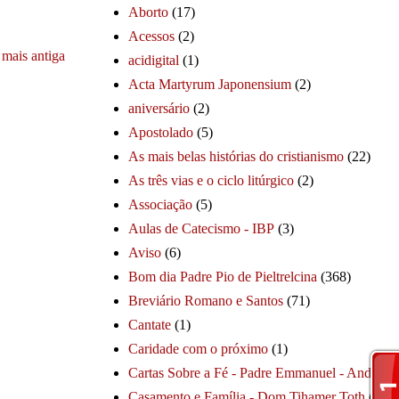
Aborto
(17)
Acessos
(2)
mais antiga
acidigital
(1)
Acta Martyrum Japonensium
(2)
aniversário
(2)
Apostolado
(5)
As mais belas histórias do cristianismo
(22)
As três vias e o ciclo litúrgico
(2)
Associação
(5)
Aulas de Catecismo - IBP
(3)
Aviso
(6)
Bom dia Padre Pio de Pieltrelcina
(368)
Breviário Romano e Santos
(71)
Cantate
(1)
Caridade com o próximo
(1)
Cartas Sobre a Fé - Padre Emmanuel - André
(1
Casamento e Família - Dom Tihamer Toth
(115)