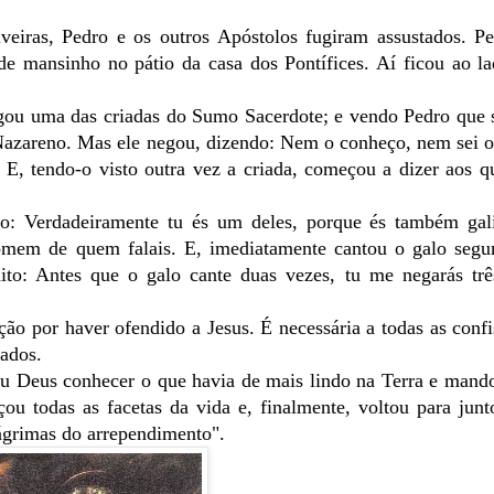
veiras, Pedro e os outros Apóstolos fugiram assustados. P
 de mansinho no pátio da casa dos Pontífices. Aí ficou ao 
egou uma das criadas do Sumo Sacerdote; e vendo Pedro que 
Nazareno. Mas ele negou, dizendo: Nem o conheço, nem sei o
. E, tendo-o visto outra vez a criada, começou a dizer aos 
o: Verdadeiramente tu és um deles, porque és também gali
omem de quem falais. E, imediatamente cantou o galo segu
dito: Antes que o galo cante duas vezes, tu me negarás trê
o por haver ofendido a Jesus. É necessária a todas as confi
ados.
jou Deus conhecer o que havia de mais lindo na Terra e man
çou todas as facetas da vida e, finalmente, voltou para jun
lágrimas do arrependimento".