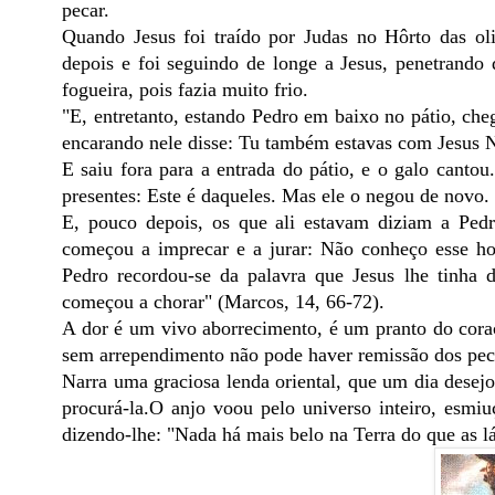
pecar.
Quando Jesus foi traído por Judas no Hôrto das oli
depois e foi seguindo de longe a Jesus, penetrando
fogueira, pois fazia muito frio.
"E, entretanto, estando Pedro em baixo no pátio, ch
encarando nele disse: Tu também estavas com Jesus 
E saiu fora para a entrada do pátio, e o galo cantou
presentes: Este é daqueles. Mas ele o negou de novo.
E, pouco depois, os que ali estavam diziam a Pedr
começou a imprecar e a jurar: Não conheço esse h
Pedro recordou-se da palavra que Jesus lhe tinha 
começou a chorar" (Marcos, 14, 66-72).
A dor é um vivo aborrecimento, é um pranto do coraçã
sem arrependimento não pode haver remissão dos pec
Narra uma graciosa lenda oriental, que um dia dese
procurá-la.O anjo voou pelo universo inteiro, esmiu
dizendo-lhe: "Nada há mais belo na Terra do que as 