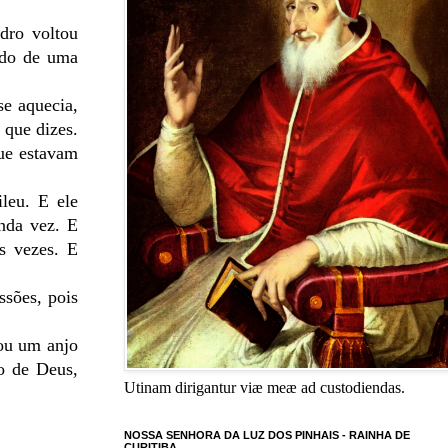
edro voltou
lado de uma
se aquecia,
 que dizes.
que estavam
leu. E ele
nda vez. E
s vezes. E
ssões, pois
dou um anjo
to de Deus,
Utinam dirigantur viæ meæ ad custodiendas.
NOSSA SENHORA DA LUZ DOS PINHAIS - RAINHA DE
CURITIBA