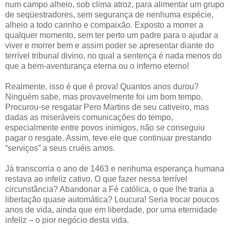
num campo alheio, sob clima atroz, para alimentar um grupo
de seqüestradores, sem segurança de nenhuma espécie,
alheio a todo carinho e compaixão. Exposto a morrer a
qualquer momento, sem ter perto um padre para o ajudar a
viver e morrer bem e assim poder se apresentar diante do
terrível tribunal divino, no qual a sentença é nada menos do
que a bem-aventurança eterna ou o inferno eterno!
Realmente, isso é que é prova! Quantos anos durou?
Ninguém sabe, mas provavelmente foi um bom tempo.
Procurou-se resgatar Pero Martins de seu cativeiro, mas
dadas as miseráveis comunicações do tempo,
especialmente entre povos inimigos, não se conseguiu
pagar o resgate. Assim, teve ele que continuar prestando
“serviços” a seus cruéis amos.
Já transcorria o ano de 1463 e nenhuma esperança humana
restava ao infeliz cativo. O que fazer nessa terrível
circunstância? Abandonar a Fé católica, o que lhe traria a
libertação quase automática? Loucura! Seria trocar poucos
anos de vida, ainda que em liberdade, por uma eternidade
infeliz – o pior negócio desta vida.