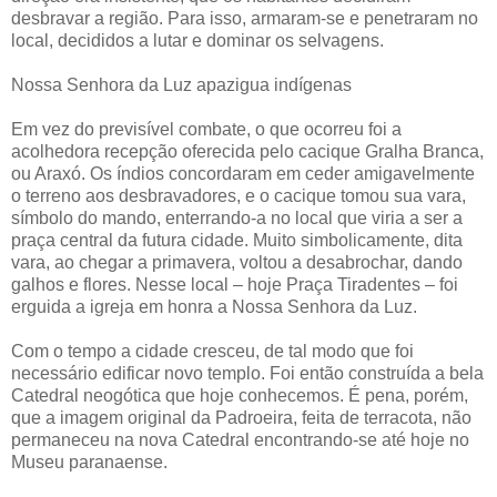
desbravar a região. Para isso, armaram-se e penetraram no
local, decididos a lutar e dominar os selvagens.
Nossa Senhora da Luz apazigua indígenas
Em vez do previsível combate, o que ocorreu foi a
acolhedora recepção oferecida pelo cacique Gralha Branca,
ou Araxó. Os índios concordaram em ceder amigavelmente
o terreno aos desbravadores, e o cacique tomou sua vara,
símbolo do mando, enterrando-a no local que viria a ser a
praça central da futura cidade. Muito simbolicamente, dita
vara, ao chegar a primavera, voltou a desabrochar, dando
galhos e flores. Nesse local – hoje Praça Tiradentes – foi
erguida a igreja em honra a Nossa Senhora da Luz.
Com o tempo a cidade cresceu, de tal modo que foi
necessário edificar novo templo. Foi então construída a bela
Catedral neogótica que hoje conhecemos. É pena, porém,
que a imagem original da Padroeira, feita de terracota, não
permaneceu na nova Catedral encontrando-se até hoje no
Museu paranaense.