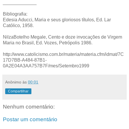
_____________
Bibliografia:
Edesia Aducci, Maria e seus gloriosos títulos, Ed. Lar
Católico, 1958.
NilzaBotelho Megale, Cento e doze invocações de Virgem
Maria no Brasil, Ed. Vozes, Petrópolis 1986.
http://www.catolicismo.com.br/materia/materia.cfm/idmat/7C
17D7BB-A484-87B1-
0A2E04A3AA757B7F/mes/Setembro1999
Anônimo
às
00:01
Compartilhar
Nenhum comentário:
Postar um comentário