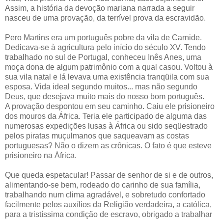
Assim, a história da devoção mariana narrada a seguir
nasceu de uma provação, da terrível prova da escravidão.
Pero Martins era um português pobre da vila de Carnide.
Dedicava-se à agricultura pelo início do século XV. Tendo
trabalhado no sul de Portugal, conheceu Inês Anes, uma
moça dona de algum patrimônio com a qual casou. Voltou à
sua vila natal e lá levava uma existência tranqüila com sua
esposa. Vida ideal segundo muitos... mas não segundo
Deus, que desejava muito mais do nosso bom português.
A provação despontou em seu caminho. Caiu ele prisioneiro
dos mouros da África. Teria ele participado de alguma das
numerosas expedições lusas à África ou sido seqüestrado
pelos piratas muçulmanos que saqueavam as costas
portuguesas? Não o dizem as crônicas. O fato é que esteve
prisioneiro na África.
Que queda espetacular! Passar de senhor de si e de outros,
alimentando-se bem, rodeado do carinho de sua família,
trabalhando num clima agradável, e sobretudo confortado
facilmente pelos auxílios da Religião verdadeira, a católica,
para a tristíssima condição de escravo, obrigado a trabalhar