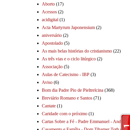
Aborto
(17)
Acessos
(2)
acidigital
(1)
Acta Martyrum Japonensium
(2)
aniversário
(2)
Apostolado
(5)
As mais belas histórias do cristianismo
(22)
As três vias e o ciclo litúrgico
(2)
Associação
(5)
Aulas de Catecismo - IBP
(3)
Aviso
(6)
Bom dia Padre Pio de Pieltrelcina
(368)
Breviário Romano e Santos
(71)
Cantate
(1)
Caridade com o próximo
(1)
Cartas Sobre a Fé - Padre Emmanuel - André
(1
Casamento e Família - Dom Tihamer Toth
(115)