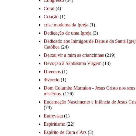
Congresso
(34)
Coral
(4)
Criação
(1)
crise moderna da Igreja
(1)
Dedicação de uma Igreja
(3)
Dedicado aos Inimigos de Deus e da Santa Igrej
Católica
(24)
Deixai vir a mim as criancinhas
(219)
Devoção à Santíssima Virgem
(13)
Diversos
(1)
divórcio
(1)
Dom Columba Marmion - Jesus Cristo nos seus
mistérios.
(126)
Encarnação Nascimento e Infância de Jesus Cris
(79)
Entrevista
(1)
Espiritismo
(22)
Espírito de Cura d'Ars
(3)