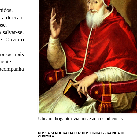
tidos.
ra direção.
sse.
 salvar-se.
e. Ouviu-o
tra os mais
iente.
 acompanha
Utinam dirigantur viæ meæ ad custodiendas.
NOSSA SENHORA DA LUZ DOS PINHAIS - RAINHA DE
CURITIBA