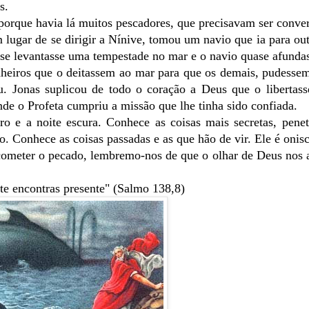
s.
porque havia lá muitos pescadores, que precisavam ser conver
ugar de se dirigir a Nínive, tomou um navio que ia para out
 se levantasse uma tempestade no mar e o navio quase afunda
nheiros que o deitassem ao mar para que os demais, pudessem
 Jonas suplicou de todo o coração a Deus que o libertass
onde o Profeta cumpriu a missão que lhe tinha sido confiada.
ro e a noite escura. Conhece as coisas mais secretas, pene
. Conhece as coisas passadas e as que hão de vir. Ele é onisc
 cometer o pecado, lembremo-nos de que o olhar de Deus nos
 te encontras presente" (Salmo 138,8)