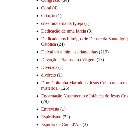
Congresso
(34)
Coral
(4)
Criação
(1)
crise moderna da Igreja
(1)
Dedicação de uma Igreja
(3)
Dedicado aos Inimigos de Deus e da Santa Igrej
Católica
(24)
Deixai vir a mim as criancinhas
(219)
Devoção à Santíssima Virgem
(13)
Diversos
(1)
divórcio
(1)
Dom Columba Marmion - Jesus Cristo nos seus
mistérios.
(126)
Encarnação Nascimento e Infância de Jesus Cris
(79)
Entrevista
(1)
Espiritismo
(22)
Espírito de Cura d'Ars
(3)