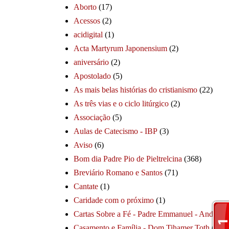
Aborto
(17)
Acessos
(2)
acidigital
(1)
Acta Martyrum Japonensium
(2)
aniversário
(2)
Apostolado
(5)
As mais belas histórias do cristianismo
(22)
As três vias e o ciclo litúrgico
(2)
Associação
(5)
Aulas de Catecismo - IBP
(3)
Aviso
(6)
Bom dia Padre Pio de Pieltrelcina
(368)
Breviário Romano e Santos
(71)
Cantate
(1)
Caridade com o próximo
(1)
Cartas Sobre a Fé - Padre Emmanuel - André
(1
Casamento e Família - Dom Tihamer Toth
(115)