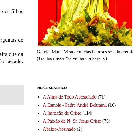
e os filhos
erguntas de
Gaude, Maria Virgo, cunctas hæreses sola interemis
eira que da
(Tractus missæ 'Salve Sancta Parens')
do pecado.
ÍNDICE ANALÍTICO
A Alma de Todo Apostolado
(71)
A Esmola - Padre André Beltrami.
(16)
A Imitação de Cristo
(114)
A Paixão de N. Sr. Jesus Cristo
(73)
Abaixo-Assinado
(2)