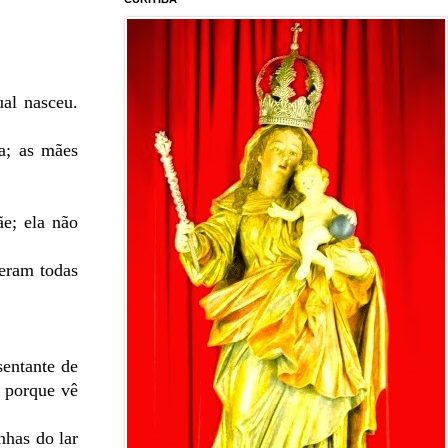
al nasceu.
da; as mães
e; ela não
ieram todas
sentante de
e porque vê
nhas do lar