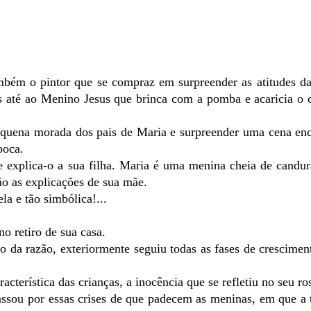
mbém o pintor que se compraz em surpreender as atitudes da
 até ao Menino Jesus que brinca com a pomba e acaricia o 
pequena morada dos pais de Maria e surpreender uma cena en
poca.
e explica-o a sua filha. Maria é uma menina cheia de candur
ão as explicações de sua mãe.
la e tão simbólica!...
o retiro de sua casa.
o da razão, exteriormente seguiu todas as fases de crescimen
cterística das crianças, a inocência que se refletiu no seu ro
sou por essas crises de que padecem as meninas, em que a t