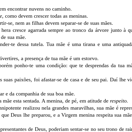
 sem encontrar nuvens no caminho.
e
, como devem crescer todas as meninas.
rtir-se, nem as filhas devem separar-se de suas mães.
hera cresce agarrada sempre ao tronco da árvore junto à qu
 de sua mãe.
ender-te dessa tutela. Tua mãe é uma tirana e uma antiqua
 divertires, a presença de tua mãe é um estorvo.
 porém ponho-te uma condição: que te desprendas da tua mã
s suas paixões, foi afastar-se de casa e de seu pai. Daí lhe v
o lar e da companhia de sua boa mãe.
 mãe esta sentada. A menina, de pé, em atitude de
respeito.
ipotente realizou nela grandes maravilhas, sua mãe é repre
r, que Deus lhe preparou, e a Virgem menina respeita sua mã
resentantes de Deus, poderiam sentar-se no seu trono de rai