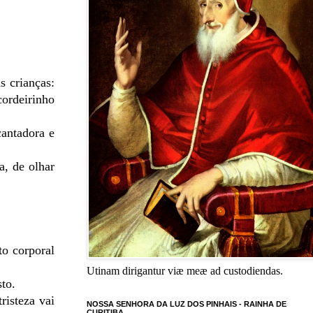
s crianças:
cordeirinho
cantadora e
a, de olhar
to corporal
Utinam dirigantur viæ meæ ad custodiendas.
sto.
risteza vai
NOSSA SENHORA DA LUZ DOS PINHAIS - RAINHA DE
CURITIBA