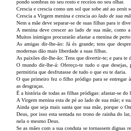
pondo sombras no seu rosto e receios no seu olhar.
Crescia e crescia como um sol que sobe até ao zenit
Crescia a Virgem menina e crescia
ao lado de sua mã
Nem a mãe deve separar-se de suas filhas para ir dive
A menina deve crescer ao lado de sua mãe, como a 
Muitos inimigos procurarão afastar a menina de perto
As amigas dir-lhe-ão: Já és grande; tens que despr
modernas dão mais liberdade a suas filhas.
As paixões dir-lhe-ão: Tens que divertir-te; e para te
O mundo dir-lhe-á: Ofereço-te tudo o que desejas,
permitiria que desfrutasse de tudo o que eu te daria.
O que primeiro fez o filho pródigo para se entregar à
as desgraças.
É a história de todas as filhas pródigas: afastar-se d
A Virgem menina esta de pé ao lado de sua mãe; e sua
Ainda que seja mais santa que sua mãe, porque o Omn
Deus, por isso esta sentada no trono de rainha do la
nela o mesmo Deus.
Se as mães com a sua conduta se tornassem dignas rep