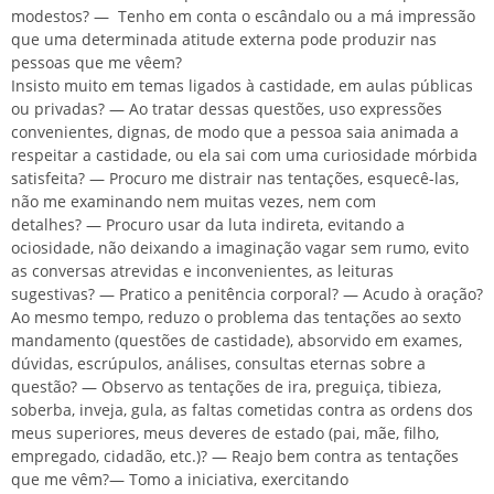
modestos?
―
Tenho em conta o escândalo ou a má impressão
que uma determinada atitude externa pode produzir nas
pessoas que me vêem?
Insisto muito em temas ligados à castidade, em aulas públicas
ou privadas?
―
Ao tratar dessas questões, uso expressões
convenientes, dignas, de modo que a pessoa saia animada a
respeitar a castidade, ou ela sai com uma curiosidade mórbida
satisfeita?
―
Procuro me distrair nas tentações, esquecê-las,
não me examinando nem muitas vezes, nem com
detalhes?
―
Procuro usar da luta indireta, evitando a
ociosidade, não deixando a imaginação vagar sem rumo, evito
as conversas atrevidas e inconvenientes, as leituras
sugestivas?
―
Pratico a penitência corporal?
―
Acudo à oração?
Ao mesmo tempo, reduzo o problema das tentações ao sexto
mandamento (questões de castidade), absorvido em exames,
dúvidas, escrúpulos, análises, consultas eternas sobre a
questão?
―
Observo as tentações de ira, preguiça, tibieza,
soberba, inveja, gula, as faltas cometidas contra as ordens dos
meus superiores, meus deveres de estado (pai, mãe, filho,
empregado, cidadão, etc.)?
―
Reajo bem contra as tentações
que me vêm?
―
Tomo a iniciativa, exercitando