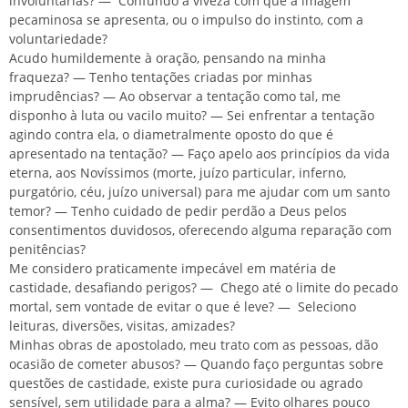
involuntárias?
―
Confundo a viveza com que a imagem
pecaminosa se apresenta, ou o impulso do instinto, com a
voluntariedade?
Acudo humildemente à oração, pensando na minha
fraqueza?
―
Tenho tentações criadas por minhas
imprudências?
―
Ao observar a tentação como tal, me
disponho à luta ou vacilo muito?
―
Sei enfrentar a tentação
agindo contra ela, o diametralmente oposto do que é
apresentado na tentação?
―
Faço apelo aos princípios da vida
eterna, aos Novíssimos (morte, juízo particular, inferno,
purgatório, céu, juízo universal) para me ajudar com um santo
temor?
―
Tenho cuidado de pedir perdão a Deus pelos
consentimentos duvidosos, oferecendo alguma reparação com
penitências?
Me considero praticamente impecável em matéria de
castidade, desafiando perigos?
―
Chego até o limite do pecado
mortal, sem vontade de evitar o que é leve?
―
Seleciono
leituras, diversões, visitas, amizades?
Minhas obras de apostolado, meu trato com as pessoas, dão
ocasião de cometer abusos?
―
Quando faço perguntas sobre
questões de castidade, existe pura curiosidade ou agrado
sensível, sem utilidade para a alma?
―
Evito olhares pouco