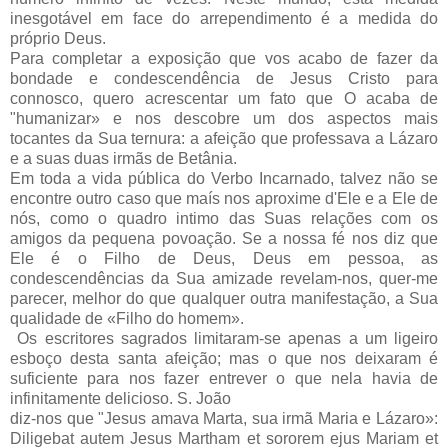
inesgotável em face do arrependimento é a medida do
próprio Deus.
Para completar a exposição que vos acabo de fazer da
bondade e condescendência de Jesus Cristo para
connosco, quero acrescentar um fato que O acaba de
"humanizar» e nos descobre um dos aspectos mais
tocantes da Sua ternura: a afeição que professava a Lázaro
e a suas duas irmãs de Betânia.
Em toda a vida pública do Verbo Incarnado, talvez não se
encontre outro caso que maís nos aproxime d'Ele e a Ele de
nós, como o quadro intimo das Suas relações com os
amigos da pequena povoação. Se a nossa fé nos diz que
Ele é o Filho de Deus, Deus em pessoa, as
condescendências da Sua amizade revelam-nos, quer-me
parecer, melhor do que qualquer outra manifestação, a Sua
qualidade de «Filho do homem».
Os escritores sagrados limitaram-se apenas a um ligeiro
esboço desta santa afeição; mas o que nos deixaram é
suficiente para nos fazer entrever o que nela havia de
infinitamente delicioso. S. João
diz-nos que "Jesus amava Marta, sua irmã Maria e Lázaro»:
Diligebat autem Jesus Martham et sororem ejus Mariam et