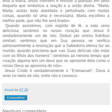
feita a Maria, Jesus intervém e resolve a questão em favor
daquela que simboliza a oração e a união divina. "Marta,
Marta, andas toda atarefada e perturbada com muitas
coisas, quando só uma é necessária. Maria escolheu a
melhor parte, que não lhe será tirada».
Quando assistimos, com espírito de fé, a esta cena
deliciosa, sentimos no nosso coração que Jesus é
verdadeiramente um de nós: Debuit per omnia fratribus
similari; sentimos que em Sua pessoa se verifica
admiravelmente a revelação que a Sabedoria eterna faz ao
mundo, quando proclama que «as Suas delícias são estar
com os filhos dos homens"; sentimos ao mesmo tempo que
«nação alguma tem um deus que se aproxime dela como o
nosso Deus se aproxima de nós».
Jesus Cristo é verdadeiramente o "Emmanuel", Deus a
viver no meio de nós, entre nós e conosco.
Joceli
às
07:30
Compartilhar
Nenhum comentário: