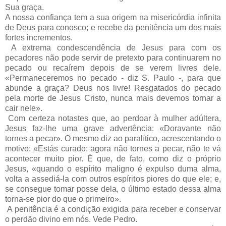
Sua graça.
A nossa confiança tem a sua origem na misericórdia infinita
de Deus para conosco; e recebe da penitência um dos mais
fortes incrementos.
A extrema condescendência de Jesus para com os
pecadores não pode servir de pretexto para continuarem no
pecado ou recaírem depois de se verem livres dele.
«Permaneceremos no pecado - diz S. Paulo -, para que
abunde a graça? Deus nos livre! Resgatados do pecado
pela morte de Jesus Cristo, nunca mais devemos tornar a
cair nele».
Com certeza notastes que, ao perdoar à mulher adúltera,
Jesus faz-lhe uma grave advertência: «Doravante não
tornes a pecar». O mesmo diz ao paralítico, acrescentando o
motivo: «Estás curado; agora não tornes a pecar, não te vá
acontecer muito pior. É que, de fato, como diz o próprio
Jesus, «quando o espírito maligno é expulso duma alma,
volta a assediá-la com outros espíritos piores do que ele; e,
se consegue tomar posse dela, o último estado dessa alma
torna-se pior do que o primeiro».
A penitência é a condição exigida para receber e conservar
o perdão divino em nós. Vede Pedro.