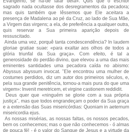
Evangelho, se há-de falar dela». Quis que o escritor
sagrado nada ocultasse dos desregramentos da pecadora;
mas quis também que lêssemos que Ele aceitara a
presença de Madalena ao pé da Cruz, ao lado de Sua Mãe,
a Virgem das virgens; a ela, de preferência a qualquer outra,
quis reservar a Sua primeira aparição depois de
ressuscitado.
Ainda uma vez, porquê tanta condescendência? In laudem
gloriae gratiae suae: «para exaltar aos olhos de todos a
glória triunfal da Sua graça». Com efeito, é tal a
generosidade do perdão divino, que elevou a uma das mais
eminentes santidades uma pecadora caída no abismo:
Abyssus abyssum invocat. "Ele encontrou uma mulher de
costumes perdidos, diz um autor dos primeiros séculos, e,
pela sua grande penitência, tornou-a mais pura do que uma
virgem»: Invenit meretricem, et virgine castionem reddidit.
Deus quer que «ninguém se glorie com a sua própria
justiça", mas que todos engrandeçam o poder da Sua graça
e a extensão das Suas misericórdias: Quoniam in aeternum
misericordia ejus.
As nossas misérias, as nossas faltas, os nossos pecados,
bem os conhecemos; mas o que não conhecemos - ó almas
de pouca fé! - é o valor do Sangue de Jesus e a virtude da