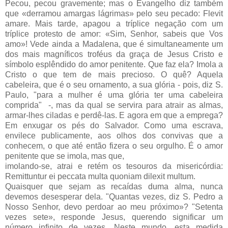
Pecou, pecou gravemente; mas o Evangelho diz também
que «derramou amargas lágrimas» pelo seu pecado: Flevit
amare. Mais tarde, apagou a tríplice negação com um
tríplice protesto de amor: «Sim, Senhor, sabeis que Vos
amo»! Vede ainda a Madalena, que é simultaneamente um
dos mais magníficos troféus da graça de Jesus Cristo e
símbolo esplêndido do amor penitente. Que faz ela? Imola a
Cristo o que tem de mais precioso. O quê? Aquela
cabeleira, que é o seu ornamento, a sua glória - pois, diz S.
Paulo, "para a mulher é uma glória ter uma cabeleira
comprida" -, mas da qual se servira para atrair as almas,
armar-lhes ciladas e perdê-las. E agora em que a emprega?
Em enxugar os pés do Salvador. Como uma escrava,
envilece publicamente, aos olhos dos convivas que a
conhecem, o que até então fizera o seu orgulho. É o amor
penitente que se imola, mas que,
imolando-se, atrai e retém os tesouros da misericórdia:
Remittuntur ei peccata multa quoniam dilexit multum.
Quaisquer que sejam as recaídas duma alma, nunca
devemos desesperar dela. "Quantas vezes, diz S. Pedro a
Nosso Senhor, devo perdoar ao meu próximo»? "Setenta
vezes sete», responde Jesus, querendo significar um
número infinito de vezes. Neste mundo, esta medida