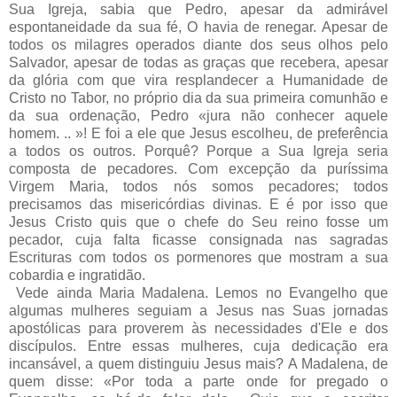
Sua Igreja, sabia que Pedro, apesar da admirável
espontaneidade da sua fé, O havia de renegar. Apesar de
todos os milagres operados diante dos seus olhos pelo
Salvador, apesar de todas as graças que recebera, apesar
da glória com que vira resplandecer a Humanidade de
Cristo no Tabor, no próprio dia da sua primeira comunhão e
da sua ordenação, Pedro «jura não conhecer aquele
homem. .. »! E foi a ele que Jesus escolheu, de preferência
a todos os outros. Porquê? Porque a Sua Igreja seria
composta de pecadores. Com excepção da puríssima
Virgem Maria, todos nós somos pecadores; todos
precisamos das misericórdias divinas. E é por isso que
Jesus Cristo quis que o chefe do Seu reino fosse um
pecador, cuja falta ficasse consignada nas sagradas
Escrituras com todos os pormenores que mostram a sua
cobardia e ingratidão.
Vede ainda Maria Madalena. Lemos no Evangelho que
algumas mulheres seguiam a Jesus nas Suas jornadas
apostólicas para proverem às necessidades d'Ele e dos
discípulos. Entre essas mulheres, cuja dedicação era
incansável, a quem distinguiu Jesus mais? A Madalena, de
quem disse: «Por toda a parte onde for pregado o