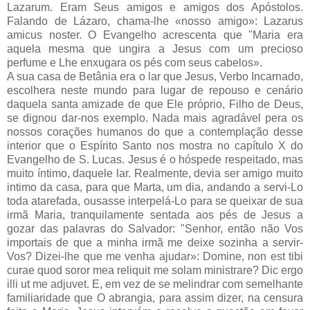
Lazarum. Eram Seus amigos e amigos dos Apóstolos.
Falando de Lázaro, chama-lhe «nosso amigo»: Lazarus
amicus noster. O Evangelho acrescenta que "Maria era
aquela mesma que ungira a Jesus com um precioso
perfume e Lhe enxugara os pés com seus cabelos».
A sua casa de Betânia era o lar que Jesus, Verbo Incarnado,
escolhera neste mundo para lugar de repouso e cenário
daquela santa amizade de que Ele próprio, Filho de Deus,
se dignou dar-nos exemplo. Nada mais agradável pera os
nossos corações humanos do que a contemplação desse
interior que o Espírito Santo nos mostra no capítulo X do
Evangelho de S. Lucas. Jesus é o hóspede respeitado, mas
muito íntimo, daquele lar. Realmente, devia ser amigo muito
intimo da casa, para que Marta, um dia, andando a servi-Lo
toda atarefada, ousasse interpelá-Lo para se queixar de sua
irmã Maria, tranquilamente sentada aos pés de Jesus a
gozar das palavras do Salvador: "Senhor, então não Vos
importais de que a minha irmã me deixe sozinha a servir-
Vos? Dizei-lhe que me venha ajudar»: Domine, non est tibi
curae quod soror mea reliquit me solam ministrare? Dic ergo
illi ut me adjuvet. E, em vez de se melindrar com semelhante
familiaridade que O abrangia, para assim dizer, na censura