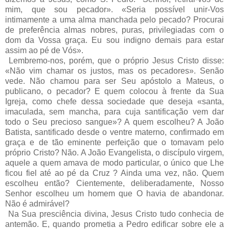
mim, que sou pecador». «Seria possível unir-Vos
intimamente a uma alma manchada pelo pecado? Procurai
de preferência almas nobres, puras, privilegiadas com o
dom da Vossa graça. Eu sou indigno demais para estar
assim ao pé de Vós».
Lembremo-nos, porém, que o próprio Jesus Cristo disse:
«Não vim chamar os justos, mas os pecadores». Senão
vede. Não chamou para ser Seu apóstolo a Mateus, o
publicano, o pecador? E quem colocou à frente da Sua
Igreja, como chefe dessa sociedade que deseja «santa,
imaculada, sem mancha, para cuja santificação vem dar
todo o Seu precioso sangue»? A quem escolheu? A João
Batista, santificado desde o ventre materno, confirmado em
graça e de tão eminente perfeição que o tomavam pelo
próprio Cristo? Não. A João Evangelista, o discípulo virgem,
aquele a quem amava de modo particular, o único que Lhe
ficou fiel até ao pé da Cruz ? Ainda uma vez, não. Quem
escolheu então? Cientemente, deliberadamente, Nosso
Senhor escolheu um homem que O havia de abandonar.
Não é admirável?
Na Sua presciência divina, Jesus Cristo tudo conhecia de
antemão. E, quando prometia a Pedro edificar sobre ele a