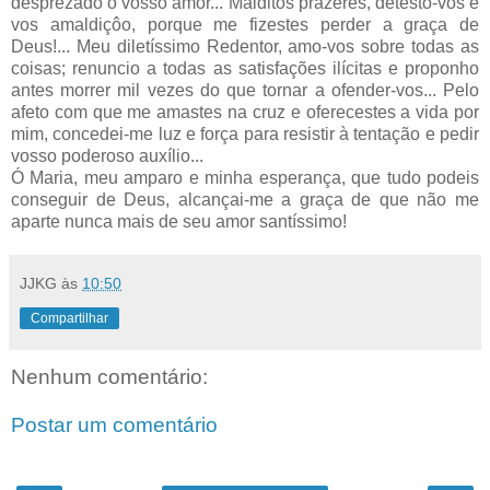
desprezado o vosso amor... Malditos prazeres, detesto-vos e
vos amaldiçôo, porque me fizestes perder a graça de
Deus!... Meu diletíssimo Redentor, amo-vos sobre todas as
coisas; renuncio a todas as satisfações ilícitas e proponho
antes morrer mil vezes do que tornar a ofender-vos... Pelo
afeto com que me amastes na cruz e oferecestes a vida por
mim, concedei-me luz e força para resistir à tentação e pedir
vosso poderoso auxílio...
Ó Maria, meu amparo e minha esperança, que tudo podeis
conseguir de Deus, alcançai-me a graça de que não me
aparte nunca mais de seu amor santíssimo!
JJKG
às
10:50
Compartilhar
Nenhum comentário:
Postar um comentário