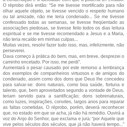
O réprobo dirá então: “Se me tivesse mortificado para não
olhar aquele objeto, se tivesse vencido o respeito humano
ou tal amizade, não me teria condenado... Se me tivesse
confessado todas as semanas, se tivesse freqüentado as
associações piedosas, se tivesse feito todos os dias leitura
espiritual e se me tivesse recomendado a Jesus e a Maria,
não teria recaído em minhas culpas...
Muitas vezes, resolvi fazer tudo isso, mas, infelizmente, não
perseverei.
Dava começo à prática do bem, mas, em breve, desprezei o
caminho encetado. Por isso, me perdi”.
Aumentará o pesar causado por este remorso a lembrança
dos exemplos de companheiros virtuosos e de amigos do
condenado, assim como dos dons que Deus lhe concedeu
para salvar-se: dons naturais, como boa saúde, fortuna e
talento, que, bem aproveitados segundo a vontade de Deus,
teriam servido para a santificação; dons sobrenaturais,
como luzes, inspirações, convites, largos anos para reparar
as faltas cometidas. O réprobo, porém, deverá reconhecer
que, no estado em que se acha, já não há remédio. Ouvirá a
voz do Anjo do Senhor, que exclama e jura: “por Aquele que
vive pelos séculos dos séculos, que já não haverá tempo...”