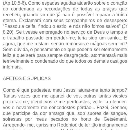
(Ap 10,5-6). Como espadas agudas atuarão sobre o coração
do condenado as recordações de todas as graças que
recebeu, quando vir que já não é possível reparar a ruína
eterna. Exclamará com seus companheiros de desespero:
“Passou a ceifa, findou o estio, e nós não fomos salvos” (Jr
8,20). Se tivesse empregado no serviço de Deus o tempo e
o trabalho passado em perder-me, teria sido um santo... E
agora, que me restam, senão remorsos e mágoas sem fim?
Sem dúvida, o pensamento de que poderia ser eternamente
feliz e que será para sempre desgraçado, atormentará mais
terrivelmente o condenado do que todos os demais castigos
infernais.
AFETOS E SÚPLICAS
Como é que pudestes, meu Jesus, aturar-me tanto tempo?
Tantas vezes que me apartei de vós, outras tantas viestes
procurar-me; ofendi-vos e me perdoastes; voltei a ofender-
vos e novamente me concedestes perdão... Fazei, Senhor,
que participe da dor amarga que, sob suores de sangue,
sofrestes por meus pecados no horto de Getsêmani.
Arrependo- me, caríssimo Redentor, de ter tão indignamente