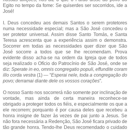
Egito no tempo da fome: Se quiserdes ser socorridos, ide a
José!
I. Deus concedeu aos demais Santos o serem protetores
numa necessidade especial; mas a São José concedeu o
ser protetor universal. Assim disse Santo Tomás, e Santa
Teresa acrescenta que a experiência assim o demonstra.
Socorrer em todas as necessidades quer dizer que São
José socorre a todos que se lhe recomendam. Prova
evidente disso acha-se na ordem da Igreja que de todos
seja realizado o Ofício do Patrocínio de São José, onde se
diz:
Sperate in eo, omnis congregatio populi, effundite coram
illo corda vestra
(1) — “
Esperai nele, toda a congregação do
povo; derramai diante dele os vossos corações
”.
O nosso Santo nos socorrerá não somente por inclinação de
vontade, mas ainda de certa maneira reconhece-se
obrigado a proteger todos os fiéis, e especialmente os que a
ele recorrem; porquanto é por causa deles que recebeu a
honra insigne de fazer às vezes de pai junto a Jesus. Se
não fora necessária a Redenção, São José ficara privado de
tão grande honra. Tendo-lhe Deus recomendado o cuidado