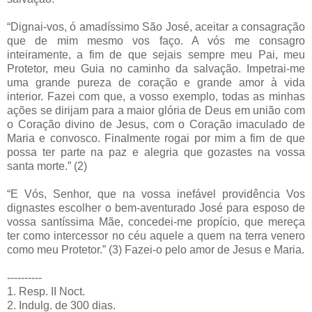
“Dignai-vos, ó amadíssimo São José, aceitar a consagração
que de mim mesmo vos faço. A vós me consagro
inteiramente, a fim de que sejais sempre meu Pai, meu
Protetor, meu Guia no caminho da salvação. Impetrai-me
uma grande pureza de coração e grande amor à vida
interior. Fazei com que, a vosso exemplo, todas as minhas
ações se dirijam para a maior glória de Deus em união com
o Coração divino de Jesus, com o Coração imaculado de
Maria e convosco. Finalmente rogai por mim a fim de que
possa ter parte na paz e alegria que gozastes na vossa
santa morte.” (2)
“E Vós, Senhor, que na vossa inefável providência Vos
dignastes escolher o bem-aventurado José para esposo de
vossa santíssima Mãe, concedei-me propício, que mereça
ter como intercessor no céu aquele a quem na terra venero
como meu Protetor.” (3) Fazei-o pelo amor de Jesus e Maria.
----------
1. Resp. II Noct.
2. Indulg. de 300 dias.