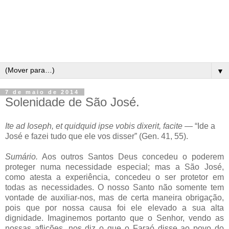
▼
7 de maio de 2014
Solenidade de São José.
Ite ad Ioseph, et quidquid ipse vobis dixerit, facite
— “Ide a
José e fazei tudo que ele vos disser” (Gen. 41, 55).
Sumário.
Aos outros Santos Deus concedeu o poderem
proteger numa necessidade especial; mas a São José,
como atesta a experiência, concedeu o ser protetor em
todas as necessidades. O nosso Santo não somente tem
vontade de auxiliar-nos, mas de certa maneira obrigação,
pois que por nossa causa foi ele elevado a sua alta
dignidade. Imaginemos portanto que o Senhor, vendo as
nossas aflições, nos diz o que o Faraó disse ao povo do