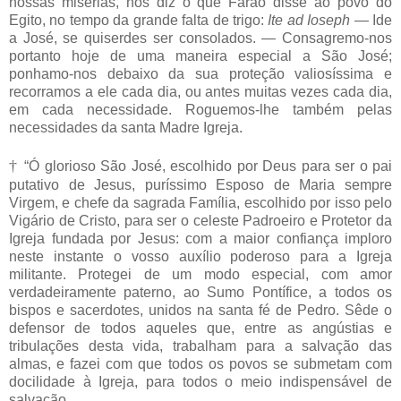
nossas misérias, nos diz o que Faraó disse ao povo do
Egito, no tempo da grande falta de trigo:
Ite ad Ioseph
— Ide
a José, se quiserdes ser consolados. — Consagremo-nos
portanto hoje de uma maneira especial a São José;
ponhamo-nos debaixo da sua proteção valiosíssima e
recorramos a ele cada dia, ou antes muitas vezes cada dia,
em cada necessidade. Roguemos-lhe também pelas
necessidades da santa Madre Igreja.
†
“Ó glorioso São José, escolhido por Deus para ser o pai
putativo de Jesus, puríssimo Esposo de Maria sempre
Virgem, e chefe da sagrada Família, escolhido por isso pelo
Vigário de Cristo, para ser o celeste Padroeiro e Protetor da
Igreja fundada por Jesus: com a maior confiança imploro
neste instante o vosso auxílio poderoso para a Igreja
militante. Protegei de um modo especial, com amor
verdadeiramente paterno, ao Sumo Pontífice, a todos os
bispos e sacerdotes, unidos na santa fé de Pedro. Sêde o
defensor de todos aqueles que, entre as angústias e
tribulações desta vida, trabalham para a salvação das
almas, e fazei com que todos os povos se submetam com
docilidade à Igreja, para todos o meio indispensável de
salvação.