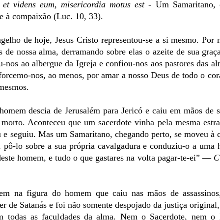
 et videns eum, misericordia motus est
- Um Samaritano, 
e à compaixão (Luc. 10, 33).
lho de hoje, Jesus Cristo representou-se a si mesmo. Por 
s de nossa alma, derramando sobre elas o azeite de sua graç
u-nos ao albergue da Igreja e confiou-nos aos pastores das 
Esforcemo-nos, ao menos, por amar a nosso Deus de todo o cor
 mesmos.
 homem descia de Jerusalém para Jericó e caiu em mãos de s
 morto. Aconteceu que um sacerdote vinha pela mesma estra
u e seguiu. Mas um Samaritano, chegando perto, se moveu à
o, pô-lo sobre a sua própria cavalgadura e conduziu-o a uma 
este homem, e tudo o que gastares na volta pagar-te-ei” —
C
vêem na figura do homem que caiu nas mãos de assassinos
 de Satanás e foi não somente despojado da justiça original
em todas as faculdades da alma. Nem o Sacerdote, nem o l