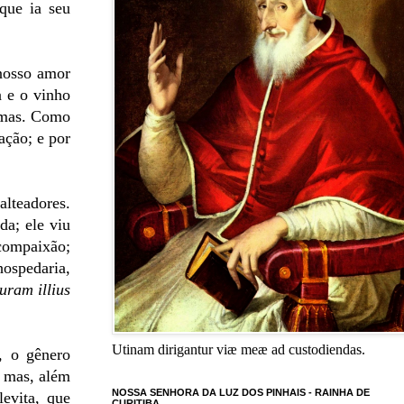
que ia seu
nosso amor
a e o vinho
almas. Como
ação; e por
alteadores.
da; ele viu
 compaixão;
hospedaria,
uram illius
Utinam dirigantur viæ meæ ad custodiendas.
, o gênero
, mas, além
NOSSA SENHORA DA LUZ DOS PINHAIS - RAINHA DE
evita, que
CURITIBA