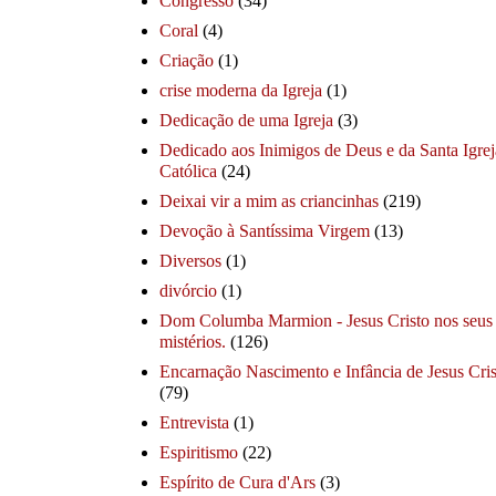
Congresso
(34)
Coral
(4)
Criação
(1)
crise moderna da Igreja
(1)
Dedicação de uma Igreja
(3)
Dedicado aos Inimigos de Deus e da Santa Igrej
Católica
(24)
Deixai vir a mim as criancinhas
(219)
Devoção à Santíssima Virgem
(13)
Diversos
(1)
divórcio
(1)
Dom Columba Marmion - Jesus Cristo nos seus
mistérios.
(126)
Encarnação Nascimento e Infância de Jesus Cris
(79)
Entrevista
(1)
Espiritismo
(22)
Espírito de Cura d'Ars
(3)