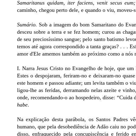
Samaritanus quidam, iter faciens, venit secus eum;
caminho, chegou perto dele, e quando o viu, moveu-s
Sumário.
Sob a imagem do bom Samaritano do Evange
desceu sobre a terra e se fez homem; curou as chaga
de seu preciosíssimo sangue; pelo santo batismo levo
temos até agora correspondido a tanta graças? . . . 
amor d'Ele amemos também ao próximo como a nós
I. Narra Jesus Cristo no Evangelho de hoje, que um
Estes o despojaram, feriram-no e deixaram-no quase
este homem e passou adiante; um levita também o vi
ligou-lhe as feridas, derramando nelas azeite e vinh
onde, recomendando-o ao hospedeiro, disse: “Cuida d
habe
.
Na explicação desta parábola, os Santos Padres 
humano, que pela desobediência de Adão caiu no poder
disso, enfraquecido pela concupiscência e ferido 