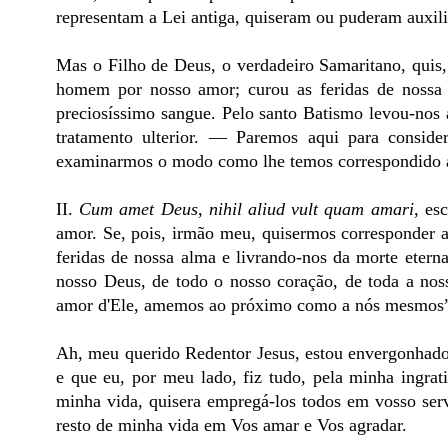
representam a Lei antiga, quiseram ou puderam auxili
Mas o Filho de Deus, o verdadeiro Samaritano, quis, 
homem por nosso amor; curou as feridas de nossa 
preciosíssimo sangue. Pelo santo Batismo levou-nos 
tratamento ulterior. — Paremos aqui para consid
examinarmos o modo como lhe temos correspondido a
II.
Cum amet Deus, nihil aliud vult quam amari
, es
amor. Se, pois, irmão meu, quisermos corresponder 
feridas de nossa alma e livrando-nos da morte eter
nosso Deus, de todo o nosso coração, de toda a noss
amor d'Ele, amemos ao próximo como a nós mesmos
Ah, meu querido Redentor Jesus, estou envergonhado 
e que eu, por meu lado, fiz tudo, pela minha ingra
minha vida, quisera empregá-los todos em vosso se
resto de minha vida em Vos amar e Vos agradar.