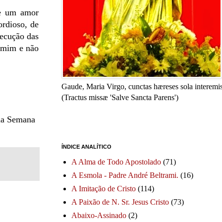
de um amor
ordioso, de
secução das
 mim e não
Gaude, Maria Virgo, cunctas hæreses sola interemis
(Tractus missæ 'Salve Sancta Parens')
da Semana
ÍNDICE ANALÍTICO
A Alma de Todo Apostolado
(71)
A Esmola - Padre André Beltrami.
(16)
A Imitação de Cristo
(114)
A Paixão de N. Sr. Jesus Cristo
(73)
Abaixo-Assinado
(2)