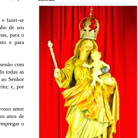
 e fazer-se
nho de seu
mas, para o
sto e para
 senão com
do todas as
s ao Senhor
ito; e, por
 vosso amor
 os anos de
empregar o