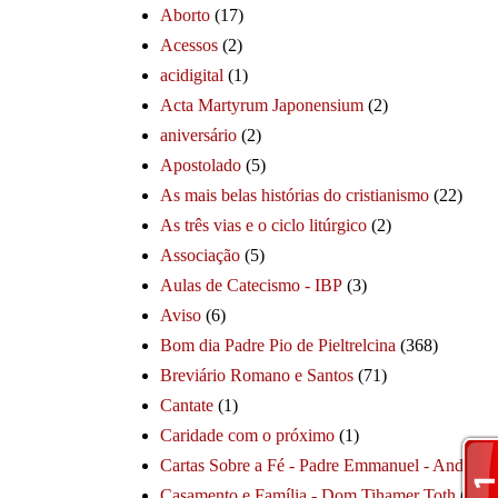
Aborto
(17)
Acessos
(2)
acidigital
(1)
Acta Martyrum Japonensium
(2)
aniversário
(2)
Apostolado
(5)
As mais belas histórias do cristianismo
(22)
As três vias e o ciclo litúrgico
(2)
Associação
(5)
Aulas de Catecismo - IBP
(3)
Aviso
(6)
Bom dia Padre Pio de Pieltrelcina
(368)
Breviário Romano e Santos
(71)
Cantate
(1)
Caridade com o próximo
(1)
Cartas Sobre a Fé - Padre Emmanuel - André
(1
Casamento e Família - Dom Tihamer Toth
(115)