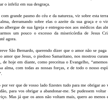
ar o infeliz em sua desgraça.
com grande pasmo do céu e da natureza, vir sobre esta terra
alma, derramando sobre elas o azeite da sua graça e o vi
ao albergue de sua Igreja e entregou-nos aos médicos das al
erarmos um pouco o excesso da misericórdia de Jesus Cri
té agora.
creve São Bernardo, querendo dizer que o amor não se paga
ao amor que Jesus, o piedoso Samaritano, nos mostrou curan
na, de hoje em diante, como preceitua o Evangelho, “amemo
a alma, com todas as nossas forças, e de todo o nosso espír
”.
por ver que de vosso lado fizestes tudo para me obrigar ao
tidão, para vos obrigar a abandonar-me. Se pudessem voltar
rviço. Mas já que os anos não voltam mais, quero ao menos 