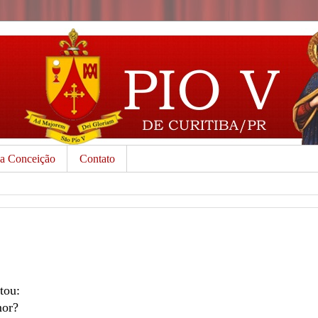
da Conceição
Contato
tou:
mor?