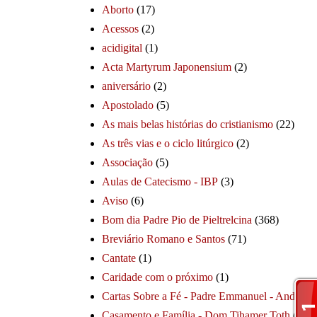
Aborto
(17)
Acessos
(2)
acidigital
(1)
Acta Martyrum Japonensium
(2)
aniversário
(2)
Apostolado
(5)
As mais belas histórias do cristianismo
(22)
As três vias e o ciclo litúrgico
(2)
Associação
(5)
Aulas de Catecismo - IBP
(3)
Aviso
(6)
Bom dia Padre Pio de Pieltrelcina
(368)
Breviário Romano e Santos
(71)
Cantate
(1)
Caridade com o próximo
(1)
Cartas Sobre a Fé - Padre Emmanuel - André
(1
Casamento e Família - Dom Tihamer Toth
(115)