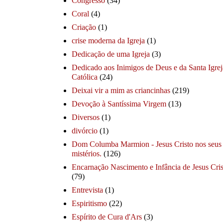
Congresso
(34)
Coral
(4)
Criação
(1)
crise moderna da Igreja
(1)
Dedicação de uma Igreja
(3)
Dedicado aos Inimigos de Deus e da Santa Igrej
Católica
(24)
Deixai vir a mim as criancinhas
(219)
Devoção à Santíssima Virgem
(13)
Diversos
(1)
divórcio
(1)
Dom Columba Marmion - Jesus Cristo nos seus
mistérios.
(126)
Encarnação Nascimento e Infância de Jesus Cris
(79)
Entrevista
(1)
Espiritismo
(22)
Espírito de Cura d'Ars
(3)