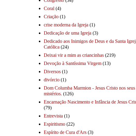
Congresso
(34)
Coral
(4)
Criação
(1)
crise moderna da Igreja
(1)
Dedicação de uma Igreja
(3)
Dedicado aos Inimigos de Deus e da Santa Igrej
Católica
(24)
Deixai vir a mim as criancinhas
(219)
Devoção à Santíssima Virgem
(13)
Diversos
(1)
divórcio
(1)
Dom Columba Marmion - Jesus Cristo nos seus
mistérios.
(126)
Encarnação Nascimento e Infância de Jesus Cris
(79)
Entrevista
(1)
Espiritismo
(22)
Espírito de Cura d'Ars
(3)