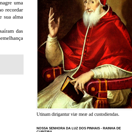
inagre uma
ao recordar
e sua alma
saíram das
 semelhança
Utinam dirigantur viæ meæ ad custodiendas.
NOSSA SENHORA DA LUZ DOS PINHAIS - RAINHA DE
CURITIBA