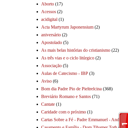
Aborto
(17)
Acessos
(2)
acidigital
(1)
Acta Martyrum Japonensium
(2)
aniversário
(2)
Apostolado
(5)
As mais belas histórias do cristianismo
(22)
As três vias e o ciclo litúrgico
(2)
Associação
(5)
Aulas de Catecismo - IBP
(3)
Aviso
(6)
Bom dia Padre Pio de Pieltrelcina
(368)
Breviário Romano e Santos
(71)
Cantate
(1)
Caridade com o próximo
(1)
Cartas Sobre a Fé - Padre Emmanuel - André
(1
Casamento e Família - Dom Tihamer Toth
(115)