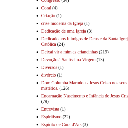
Congresso
(34)
Coral
(4)
Criação
(1)
crise moderna da Igreja
(1)
Dedicação de uma Igreja
(3)
Dedicado aos Inimigos de Deus e da Santa Igrej
Católica
(24)
Deixai vir a mim as criancinhas
(219)
Devoção à Santíssima Virgem
(13)
Diversos
(1)
divórcio
(1)
Dom Columba Marmion - Jesus Cristo nos seus
mistérios.
(126)
Encarnação Nascimento e Infância de Jesus Cris
(79)
Entrevista
(1)
Espiritismo
(22)
Espírito de Cura d'Ars
(3)