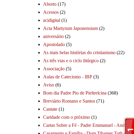
Aborto
(17)
Acessos
(2)
acidigital
(1)
Acta Martyrum Japonensium
(2)
aniversário
(2)
Apostolado
(5)
As mais belas histórias do cristianismo
(22)
As três vias e o ciclo litúrgico
(2)
Associação
(5)
Aulas de Catecismo - IBP
(3)
Aviso
(6)
Bom dia Padre Pio de Pieltrelcina
(368)
Breviário Romano e Santos
(71)
Cantate
(1)
Caridade com o próximo
(1)
Cartas Sobre a Fé - Padre Emmanuel - André
(1
Casamento e Família - Dom Tihamer Toth
(115)