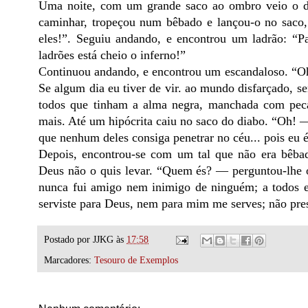
Uma noite, com um grande saco ao ombro veio o di
caminhar, tropeçou num bêbado e lançou-o no saco,
eles!”. Seguiu andando, e encontrou um ladrão: “
ladrões está cheio o inferno!”
Continuou andando, e encontrou um escandaloso. “Oh! 
Se algum dia eu tiver de vir. ao mundo disfarçado, s
todos que tinham a alma negra, manchada com pecad
mais. Até um hipócrita caiu no saco do diabo. “Oh! —
que nenhum deles consiga penetrar no céu... pois eu é
Depois, encontrou-se com um tal que não era bêba
Deus não o quis levar. “Quem és? — perguntou-lhe 
nunca fui amigo nem inimigo de ninguém; a todos e a
serviste para Deus, nem para mim me serves; não pre
Postado por
JJKG
às
17:58
Marcadores:
Tesouro de Exemplos