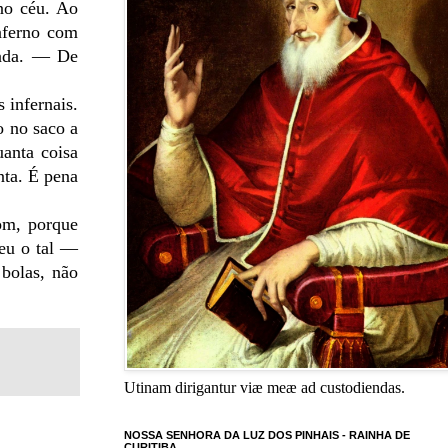
no céu. Ao
nferno com
hada. — De
 infernais.
o no saco a
anta coisa
nta. É pena
om, porque
eu o tal —
 bolas, não
Utinam dirigantur viæ meæ ad custodiendas.
NOSSA SENHORA DA LUZ DOS PINHAIS - RAINHA DE
CURITIBA