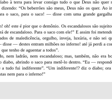
abo à terra para levar consigo tudo o que Deus não quer 
 dizendo: “Os beberrões são meus, Deus não os quer. Ao i
Para o saco, para o saco! — disse com uma grande gargal
oh! este é pior que o demônio. Os escandalosos são sujeitos
erá de escandaloso. Para o saco com ele!” E assim foi metend
os de maledicência, orgulho, inveja, luxúria, e não sei qu
 disse — destes entram milhões no inferno! até já perdi a co
 que tenho de aguentar a todos”.
do, nem ladrão, nem escandaloso; mas, também, não era b
o diabo, abrindo o saco para metê-lo dentro. “Eu — respond
 tudo fui indiferente”. “Um indiferente!? diz o diabo; ora
stas nem para o inferno!”