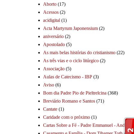
Aborto
(17)
Acessos
(2)
acidigital
(1)
Acta Martyrum Japonensium
(2)
aniversário
(2)
Apostolado
(5)
As mais belas histórias do cristianismo
(22)
As três vias e o ciclo litúrgico
(2)
Associação
(5)
Aulas de Catecismo - IBP
(3)
Aviso
(6)
Bom dia Padre Pio de Pieltrelcina
(368)
Breviário Romano e Santos
(71)
Cantate
(1)
Caridade com o próximo
(1)
Cartas Sobre a Fé - Padre Emmanuel - André
(1
Casamento e Família - Dom Tihamer Toth
(115)