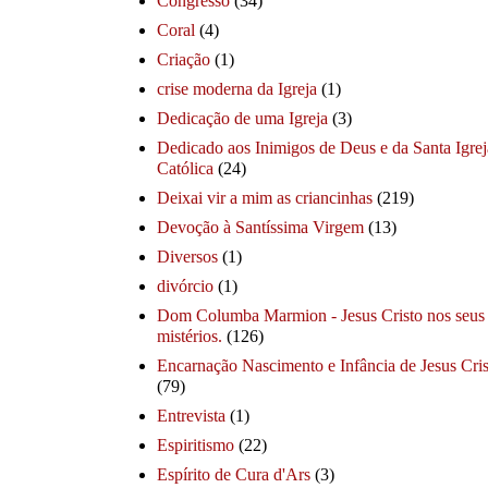
Congresso
(34)
Coral
(4)
Criação
(1)
crise moderna da Igreja
(1)
Dedicação de uma Igreja
(3)
Dedicado aos Inimigos de Deus e da Santa Igrej
Católica
(24)
Deixai vir a mim as criancinhas
(219)
Devoção à Santíssima Virgem
(13)
Diversos
(1)
divórcio
(1)
Dom Columba Marmion - Jesus Cristo nos seus
mistérios.
(126)
Encarnação Nascimento e Infância de Jesus Cris
(79)
Entrevista
(1)
Espiritismo
(22)
Espírito de Cura d'Ars
(3)