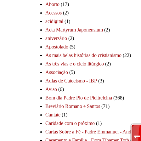
Aborto
(17)
Acessos
(2)
acidigital
(1)
Acta Martyrum Japonensium
(2)
aniversário
(2)
Apostolado
(5)
As mais belas histórias do cristianismo
(22)
As três vias e o ciclo litúrgico
(2)
Associação
(5)
Aulas de Catecismo - IBP
(3)
Aviso
(6)
Bom dia Padre Pio de Pieltrelcina
(368)
Breviário Romano e Santos
(71)
Cantate
(1)
Caridade com o próximo
(1)
Cartas Sobre a Fé - Padre Emmanuel - André
(1
Casamento e Família - Dom Tihamer Toth
(115)