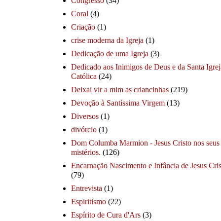
Congresso
(34)
Coral
(4)
Criação
(1)
crise moderna da Igreja
(1)
Dedicação de uma Igreja
(3)
Dedicado aos Inimigos de Deus e da Santa Igrej
Católica
(24)
Deixai vir a mim as criancinhas
(219)
Devoção à Santíssima Virgem
(13)
Diversos
(1)
divórcio
(1)
Dom Columba Marmion - Jesus Cristo nos seus
mistérios.
(126)
Encarnação Nascimento e Infância de Jesus Cris
(79)
Entrevista
(1)
Espiritismo
(22)
Espírito de Cura d'Ars
(3)