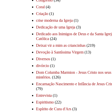
Congresso
(34)
Coral
(4)
Criação
(1)
crise moderna da Igreja
(1)
Dedicação de uma Igreja
(3)
Dedicado aos Inimigos de Deus e da Santa Igrej
Católica
(24)
Deixai vir a mim as criancinhas
(219)
Devoção à Santíssima Virgem
(13)
Diversos
(1)
divórcio
(1)
Dom Columba Marmion - Jesus Cristo nos seus
mistérios.
(126)
Encarnação Nascimento e Infância de Jesus Cris
(79)
Entrevista
(1)
Espiritismo
(22)
Espírito de Cura d'Ars
(3)