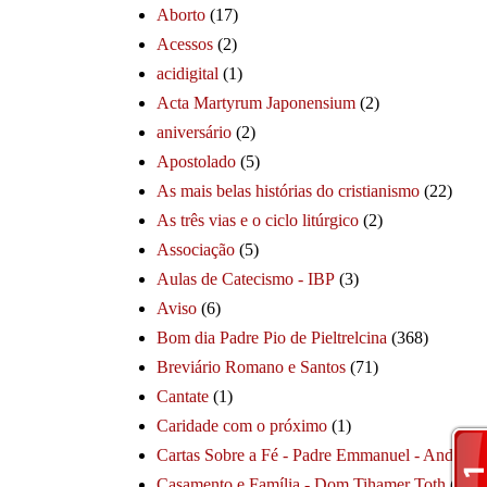
Aborto
(17)
Acessos
(2)
acidigital
(1)
Acta Martyrum Japonensium
(2)
aniversário
(2)
Apostolado
(5)
As mais belas histórias do cristianismo
(22)
As três vias e o ciclo litúrgico
(2)
Associação
(5)
Aulas de Catecismo - IBP
(3)
Aviso
(6)
Bom dia Padre Pio de Pieltrelcina
(368)
Breviário Romano e Santos
(71)
Cantate
(1)
Caridade com o próximo
(1)
Cartas Sobre a Fé - Padre Emmanuel - André
(1
Casamento e Família - Dom Tihamer Toth
(115)