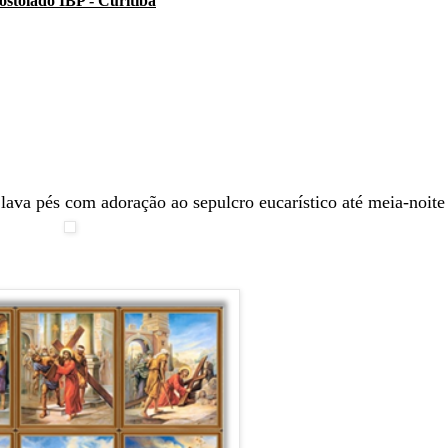
stolado IBP - Curitiba
ava pés com adoração ao sepulcro eucarístico até meia-noite