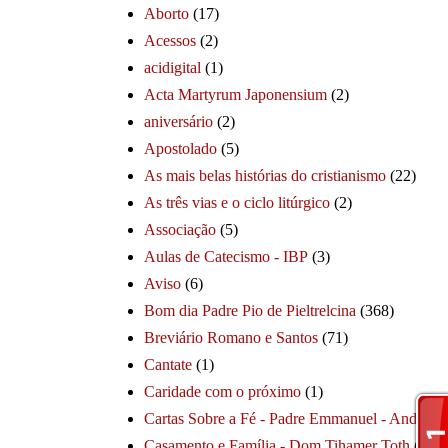
Aborto
(17)
Acessos
(2)
acidigital
(1)
Acta Martyrum Japonensium
(2)
aniversário
(2)
Apostolado
(5)
As mais belas histórias do cristianismo
(22)
As três vias e o ciclo litúrgico
(2)
Associação
(5)
Aulas de Catecismo - IBP
(3)
Aviso
(6)
Bom dia Padre Pio de Pieltrelcina
(368)
Breviário Romano e Santos
(71)
Cantate
(1)
Caridade com o próximo
(1)
Cartas Sobre a Fé - Padre Emmanuel - André
(1
Casamento e Família - Dom Tihamer Toth
(115)