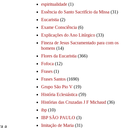
espiritualidade
(1)
Essência do Santo Sacrifício da Missa
(31)
Eucaristia
(2)
Exame Consciência
(6)
Explicações do Ano Litúrgico
(33)
Fineza de Jesus Sacramentado para com os
homens
(14)
Flores da Eucaristia
(366)
Fofoca
(12)
Frases
(1)
Frases Santos
(1690)
Grupo São Pio V
(19)
História Eclesiástica
(59)
Histórias das Cruzadas J F Michaud
(36)
ibp
(10)
IBP SÃO PAULO
(3)
Imitação de Maria
(31)
ra a