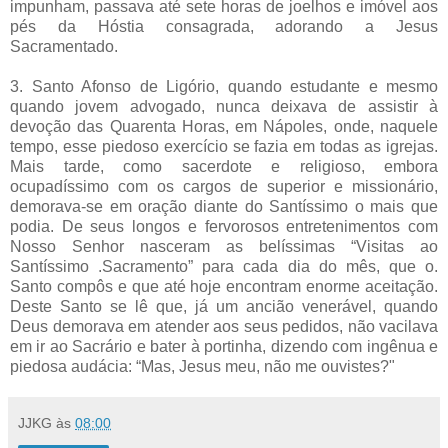
impunham, passava até sete horas de joelhos e imóvel aos
pés da Hóstia consagrada, adorando a Jesus
Sacramentado.
3. Santo Afonso de Ligório, quando estudante e mesmo
quando jovem advogado, nunca deixava de assistir à
devoção das Quarenta Horas, em Nápoles, onde, naquele
tempo, esse piedoso exercício se fazia em todas as igrejas.
Mais tarde, como sacerdote e religioso, embora
ocupadíssimo com os cargos de superior e missionário,
demorava-se em oração diante do Santíssimo o mais que
podia. De seus longos e fervorosos entretenimentos com
Nosso Senhor nasceram as belíssimas “Visitas ao
Santíssimo .Sacramento” para cada dia do mês, que o.
Santo compôs e que até hoje encontram enorme aceitação.
Deste Santo se lê que, já um ancião venerável, quando
Deus demorava em atender aos seus pedidos, não vacilava
em ir ao Sacrário e bater à portinha, dizendo com ingênua e
piedosa audácia: “Mas, Jesus meu, não me ouvistes?"
JJKG
às
08:00