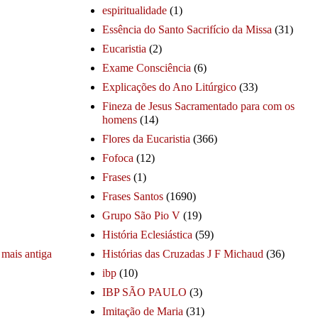
espiritualidade
(1)
Essência do Santo Sacrifício da Missa
(31)
Eucaristia
(2)
Exame Consciência
(6)
Explicações do Ano Litúrgico
(33)
Fineza de Jesus Sacramentado para com os
homens
(14)
Flores da Eucaristia
(366)
Fofoca
(12)
Frases
(1)
Frases Santos
(1690)
Grupo São Pio V
(19)
História Eclesiástica
(59)
mais antiga
Histórias das Cruzadas J F Michaud
(36)
ibp
(10)
IBP SÃO PAULO
(3)
Imitação de Maria
(31)