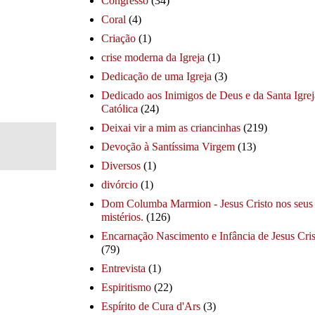
Congresso
(34)
Coral
(4)
Criação
(1)
crise moderna da Igreja
(1)
Dedicação de uma Igreja
(3)
Dedicado aos Inimigos de Deus e da Santa Igrej
Católica
(24)
Deixai vir a mim as criancinhas
(219)
Devoção à Santíssima Virgem
(13)
Diversos
(1)
divórcio
(1)
Dom Columba Marmion - Jesus Cristo nos seus
mistérios.
(126)
Encarnação Nascimento e Infância de Jesus Cris
(79)
Entrevista
(1)
Espiritismo
(22)
Espírito de Cura d'Ars
(3)