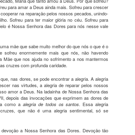
ecado, Maria que tanto amou a Deus. Por que sofreu?
eu para amar a Deus ainda mais. Sofreu para crescer
a cooperar na reparação pelos nossos pecados, unindo-
ilho. Sofreu para ter maior glória no céu. Sofreu para
delo é Nossa Senhora das Dores para nós nesse vale
 uma mãe que sabe muito melhor do que nós o que é o
e sofreu enormemente mais que nós, não havendo
 Mãe que nos ajuda no sofrimento a nos mantermos
 as cruzes com profunda caridade.
e, nas dores, se pode encontrar a alegria. A alegria
escer nas virtudes, a alegria de reparar pelos nossos
 nosso amor a Deus. Na ladainha de Nossa Senhora das
II, depois das invocações que exprimem as dores de
ada como a
alegria de todos os santos
. Essa alegria
ruzes, que não é uma alegria sentimental, só se
a devoção a Nossa Senhora das Dores. Devoção tão