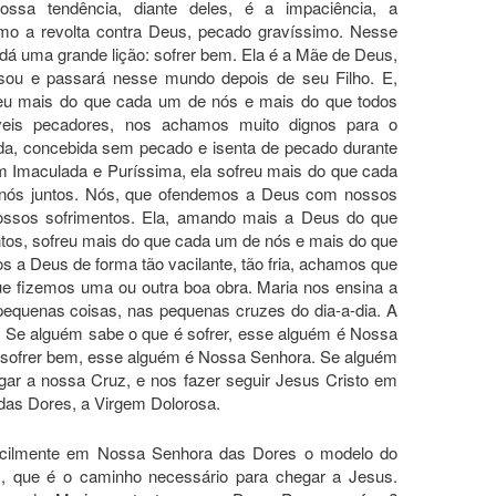
ossa tendência, diante deles, é a impaciência, a
o a revolta contra Deus, pecado gravíssimo. Nesse
á uma grande lição: sofrer bem. Ela é a Mãe de Deus,
sou e passará nesse mundo depois de seu Filho. E,
reu mais do que cada um de nós e mais do que todos
veis pecadores, nos achamos muito dignos para o
ada, concebida sem pecado e isenta de pecado durante
em Imaculada e Puríssima, ela sofreu mais do que cada
nós juntos. Nós, que ofendemos a Deus com nossos
ossos sofrimentos. Ela, amando mais a Deus do que
ntos, sofreu mais do que cada um de nós e mais do que
 a Deus de forma tão vacilante, tão fria, achamos que
ue fizemos uma ou outra boa obra. Maria nos ensina a
pequenas coisas, nas pequenas cruzes do dia-a-dia. A
. Se alguém sabe o que é sofrer, esse alguém é Nossa
 sofrer bem, esse alguém é Nossa Senhora. Se alguém
egar a nossa Cruz, e nos fazer seguir Jesus Cristo em
 das Dores, a Virgem Dolorosa.
facilmente em Nossa Senhora das Dores o modelo do
z, que é o caminho necessário para chegar a Jesus.