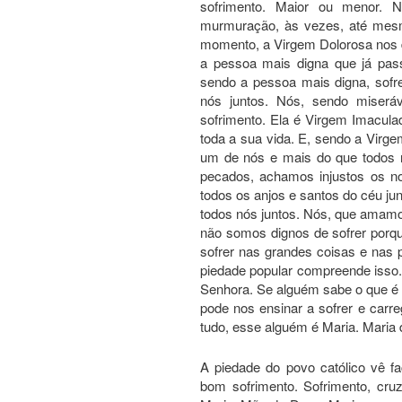
sofrimento. Maior ou menor. N
murmuração, às vezes, até mesm
momento, a Virgem Dolorosa nos d
a pessoa mais digna que já pas
sendo a pessoa mais digna, sof
nós juntos. Nós, sendo miserá
sofrimento. Ela é Virgem Imacul
toda a sua vida. E, sendo a Virg
um de nós e mais do que todos 
pecados, achamos injustos os n
todos os anjos e santos do céu ju
todos nós juntos. Nós, que amamos
não somos dignos de sofrer porq
sofrer nas grandes coisas e nas 
piedade popular compreende isso
Senhora. Se alguém sabe o que é
pode nos ensinar a sofrer e carr
tudo, esse alguém é Maria. Maria
A piedade do povo católico vê 
bom sofrimento. Sofrimento, cru