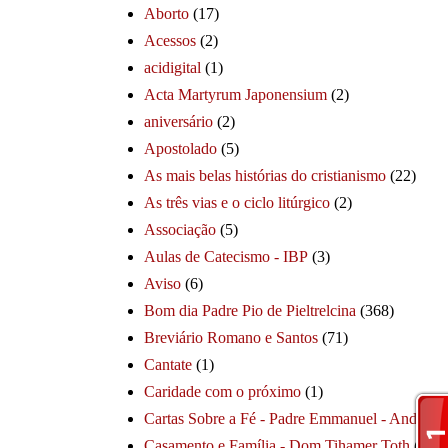
Aborto
(17)
Acessos
(2)
acidigital
(1)
Acta Martyrum Japonensium
(2)
aniversário
(2)
Apostolado
(5)
As mais belas histórias do cristianismo
(22)
As três vias e o ciclo litúrgico
(2)
Associação
(5)
Aulas de Catecismo - IBP
(3)
Aviso
(6)
Bom dia Padre Pio de Pieltrelcina
(368)
Breviário Romano e Santos
(71)
Cantate
(1)
Caridade com o próximo
(1)
Cartas Sobre a Fé - Padre Emmanuel - André
(1
Casamento e Família - Dom Tihamer Toth
(115)