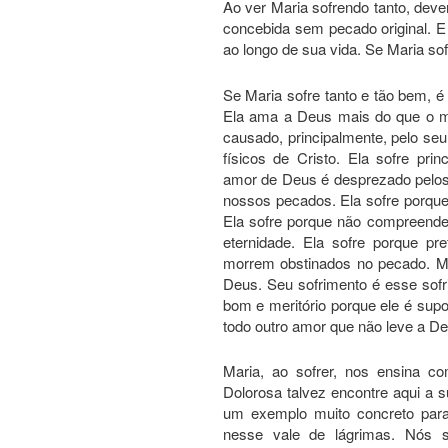
Ao ver Maria sofrendo tanto, deve
concebida sem pecado original.
ao longo de sua vida. Se Maria so
Se Maria sofre tanto e tão bem, é
Ela ama a Deus mais do que o ma
causado, principalmente, pelo se
físicos de Cristo. Ela sofre pr
amor de Deus é desprezado pelo
nossos pecados. Ela sofre porqu
Ela sofre porque não compreende
eternidade. Ela sofre porque p
morrem obstinados no pecado. Ma
Deus. Seu sofrimento é esse sof
bom e meritório porque ele é su
todo outro amor que não leve a De
Maria, ao sofrer, nos ensina c
Dolorosa talvez encontre aqui a 
um exemplo muito concreto para
nesse vale de lágrimas. Nós 