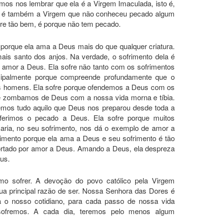
mos nos lembrar que ela é a Virgem Imaculada, isto é,
 E é também a Virgem que não conheceu pecado algum
fre tão bem, é porque não tem pecado.
 porque ela ama a Deus mais do que qualquer criatura.
is santo dos anjos. Na verdade, o sofrimento dela é
u amor a Deus. Ela sofre não tanto com os sofrimentos
incipalmente porque compreende profundamente que o
s homens. Ela sofre porque ofendemos a Deus com os
e zombamos de Deus com a nossa vida morna e tíbia.
mos tudo aquilo que Deus nos preparou desde toda a
referimos o pecado a Deus. Ela sofre porque muitos
ria, no seu sofrimento, nos dá o exemplo de amor a
rimento porque ela ama a Deus e seu sofrimento é tão
portado por amor a Deus. Amando a Deus, ela despreza
us.
omo sofrer. A devoção do povo católico pela Virgem
sua principal razão de ser. Nossa Senhora das Dores é
 o nosso cotidiano, para cada passo de nossa vida
sofremos. A cada dia, teremos pelo menos algum