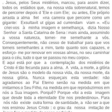
. Jesus, pelos Seus mistérios, marcou, para assim dizer,
todos os estádios que, na nossa vida sobrenatural, temos
de percorrer depois d 'Ele e com Ele; ou antes, Ele próprio
arrasta a alma fiel «na carrei­ra que percorre como um
gigante: Exsultavit ut gígas ad currendam viam ». «Eu
criei-vos à minha imagem e semelhança, dizia Nosso
Senhor a Santa Catarina de Sena : mais ainda, assumindo
a vossa natureza, tornei- me semelhante a vós.
Consequentemente, não cesso de trabalhar para que vos
torneis semelhantes a mim, tanto quanto sois capazes, e
esforço- me por renovar em vossas almas, no seu caminhar
para o céu, tudo o que se passou no meu corpo».
E aqui está por que a contemplação dos mistérios de
Cristo é tão fecunda para a alma. A vida, a morte, a glória
de Jesus são o modelo da nossa vida, da nossa morte, da
nossa glória. Nunca esqueçais esta verdade: não
agradamos ao Pai Eterno senão na medida em que
imitarmos o Seu Filho, na medida em que reproduzirmos em
nós a Sua imagem. Porquê? Porque «foi a esta imagem
que desde toda a eternidade Ele nos predestinou». Para
nós não existe outra forma de santidade, a não ser a que
nos ensinou Jesus Cristo : o grau da nossa imitação de