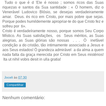
Tudo o que é d 'Ele é nosso ; somos ricos das Suas
riquezas e santos da Sua santidade : « Ó homem, diz o
Venerável Ludovico Blósio, se dese­jas verdadeiramente
amar. Deus. és rico em Cristo, por mais pobre que sejas.
Porque podes humildemente apropriar-te do que Cristo fez e
sofreu por ti».
Cristo é verdadeíramente nosso, porque somos Seu Corpo
Místico. As Suas satisfações, os Seus méritos, as Suas
alegrias, as Suas glórias são nossas . . . Ó ine­fável
condição a do cristão, tão intimamente associado a Jesus e
aos Seus estados! Ó grandeza admirável a da alma a quem
nada falta da graça merecida por Cristo em Seus mistérios!
Ita ut nihil vobis desit in ulla gratia!
Joceli
às
07:30
Compartilhar
Nenhum comentário: