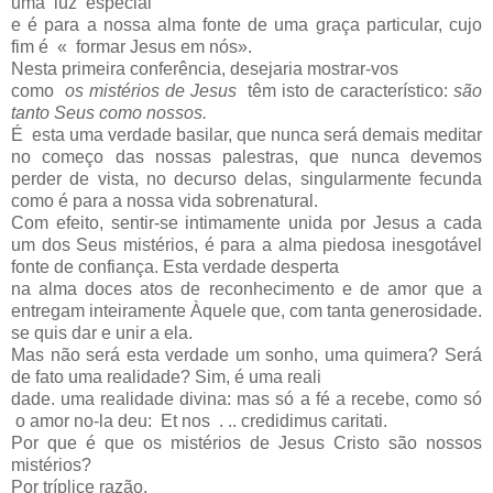
uma luz especial
e é para a nossa alma fonte de uma graça particular, cujo
fim é « formar Jesus em nós».
Nesta primeira conferência, desejaria mostrar-vos
como
os mistérios de Jesus
têm isto de característico:
são
tanto Seus como nossos.
É esta uma verdade basilar, que nunca será demais meditar
no começo das nossas palestras, que nunca devemos
perder de vista, no decurso delas, singularmente fecunda
como é para a nossa vida sobrenatural.
Com efeito, sentir-se intimamente unida por Jesus a cada
um dos Seus mistérios, é para a alma piedosa inesgotável
fonte de confiança. Esta verdade desperta
na alma doces atos de reconhecimento e de amor que a
entregam inteiramente Àquele que, com tanta generosidade.
se quis dar e unir a ela.
Mas não será esta verdade um sonho, uma quimera? Será
de fato uma realidade? Sim, é uma reali­
dade. uma realidade divina: mas só a fé a recebe, como só
o amor no-la deu: Et nos . .. credidimus caritati.
Por que é que os mistérios de Jesus Cristo são nossos
mistérios?
Por tríplice razão.