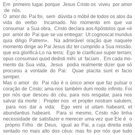
Em primeiro lugar. porque Jesus Cristo os viveu por amor
de nós.
O amor do Pai foi, sem dúvida o móbil de todos os atos da
vida do verbo Incarnado. No momento em que vai
consumar a Sua obra, Cristo declara aos Apóstolos que «é
por amor do Pai que se vai entregar: Ut cognoscat mundus
quia diligo Patrem». Na admirável oração que naquele
momento dirige ao Pai Jesus diz ter cumprido a Sua missão.
que era glorificá-Lo na terra: Ego te clarificavi super terram;
opus consumavi quod dedisti mihi ut faciam . Em cada mo­
mento da Sua vida, Jesus podia realmente dizer que só
procurou a vontade do Pai: Quae placita sunt ei facio
semper.
Mas o amor do Pai não é o único amor que faz pulsar o
coração de Cristo; ama-nos também dum modo infinito. Foi
por nós que desceu do céu, para nos resgatar, para nos
salvar da morte : Propter nos et propter nostram salutem;
para nos dar a vida: Ego veni ut uitam habeant, et
abundantius habeant. Para si mesmo, Cristo não tinha
necessidade de satisfazer e merecer uma vez que Ele é o
próprio Filho de Deus, igual ao Pai, a cuja direita está
sentado no mais alto dos céus: mas foi por nós que tudo