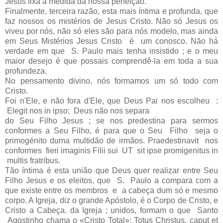
Jesus fixa a medida da nossa perfeição.
Finalmente, terceira razão, esta mais íntima e profunda, que
faz nossos os mistérios de Jesus Cristo. Não só Jesus os
viveu por nós, não só eles são para nós modelo, mas ainda
em Seus Mistérios Jesus Cristo é um conosco. Não há
verdade em que S. Paulo mais tenha insistido ; e o meu
maior desejo é que possais comprendê-la em toda a sua
profundeza.
No pensamento divino, nós formamos um só todo com
Cristo.
Foi n'Ele, e não fora d'Ele, que Deus Pai nos escolheu :
Elegit nos in ipso; Deus não nos separa
do Seu Filho Jesus ; se nos predestina para sermos
conformes a Seu Filho, é para que o Seu Filho seja o
primogénito duma multidão de irmãos. Praedestinavit nos
conformes fieri imaginis Filii sui UT sit ipse promigenitus in
multis fratribus.
Tão íntima é esta união que Deus quer realizar entre Seu
Filho Jesus e os eleitos, que S. Paulo a compara com a
que existe entre os membros e a cabeça dum só e mesmo
corpo. A Igreja, diz o grande Apóstolo, é o Corpo de Cristo, e
Cristo a Cabeça. da Igreja ; unidos, formam o que Santo
Agostinho chama o «Cristo Total»: Totus Christus. caput et