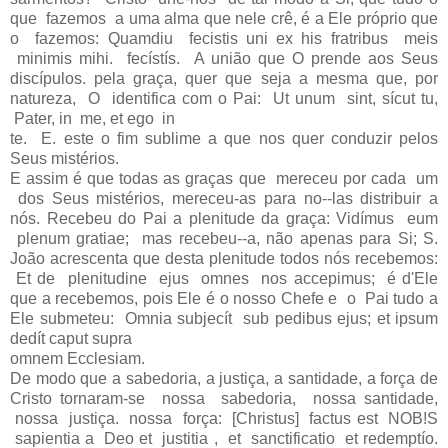
que fazemos a uma alma que nele crê, é a Ele próprio que
o fazemos: Quamdiu fecistis uni ex his fratribus meis
minimis mihi. fecístís. A união que O prende aos Seus
discípulos. pela graça, quer que seja a mesma que, por
natureza, O identifica com o Pai: Ut unum sint, sícut tu,
Pater, in me, et ego in
te. E. este o fim sublime a que nos quer conduzir pelos
Seus mistérios.
E assim é que todas as graças que mereceu por cada um
dos Seus mistérios, mereceu-as para no--las distribuir a
nós. Recebeu do Pai a plenitude da graça: Vidímus eum
plenum gratiae; mas recebeu--a, não apenas para Si; S.
João acrescenta que desta plenitude todos nós recebemos:
Et de plenitudine ejus omnes nos accepimus; é d'Ele
que a recebemos, pois Ele é o nosso Chefe e o Pai tudo a
Ele submeteu: Omnia subjecít sub pedibus ejus; et ipsum
dedít caput supra
omnem Ecclesiam.
De modo que a sabedoria, a justiça, a santidade, a força de
Cristo tornaram-se nossa sabedoria, nossa santidade,
nossa justiça. nossa força: [Christus] factus est NOB!S
sapientia a Deo et justitia , et sanctificatio et redemptío.