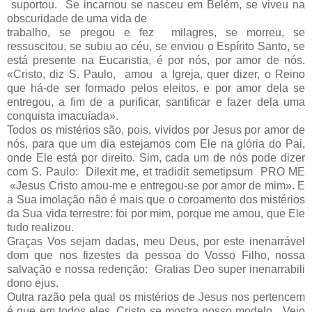
suportou. Se incarnou se nasceu em Belém, se viveu na
obscuridade de uma vida de
trabalho, se pregou e fez milagres, se morreu, se
ressuscitou, se subiu ao céu, se enviou o Espírito Santo, se
está presente na Eucaristia, é por nós, por amor de nós.
«Cristo, diz S. Paulo, amou a Igreja, quer dizer, o Reino
que há-de ser formado pelos eleitos. e por amor dela se
entregou, a fim de a purificar, santificar e fazer dela uma
conquista imacuíada».
Todos os mistérios são, pois, vividos por Jesus por amor de
nós, para que um dia estejamos com Ele na glória do Pai,
onde Ele está por direito. Sim, cada um de nós pode dizer
com S. Paulo: Dilexit me, et tradidit semetipsum PRO ME
«Jesus Cristo amou-me e entregou-se por amor de mim». E
a Sua imolação não é mais que o coroamento dos mistérios
da Sua vida terrestre: foi por mim, porque me amou, que Ele
tudo realizou.
Graças Vos sejam dadas, meu Deus, por este inenarrável
dom que nos fizestes da pessoa do Vosso Filho, nossa
salvação e nossa redenção: Gratias Deo super inenarrabili
dono ejus.
Outra razão pela qual os mistérios de Jesus nos pertencem
é que em todos eles, Cristo se mostra nosso modelo. Veio