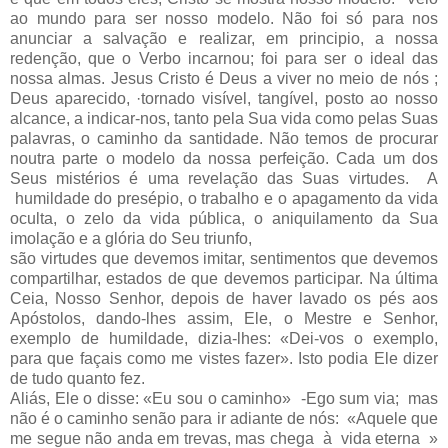
ao mundo para ser nosso modelo. Não foi só para nos
anunciar a salvação e realizar, em principio, a nossa
redenção, que o Verbo incarnou; foi para ser o ideal das
nossa almas. Jesus Cristo é Deus a viver no meio de nós ;
Deus aparecido, ·tornado visível, tangível, posto ao nosso
alcance, a indicar-nos, tanto pela Sua vida como pelas Suas
palavras, o caminho da santidade. Não temos de procurar
noutra parte o modelo da nossa perfeição. Cada um dos
Seus mistérios é uma revelação das Suas virtudes. A
humildade do presépio, o trabalho e o apagamento da vida
oculta, o zelo da vida pública, o aniquilamento da Sua
imolação e a glória do Seu triunfo,
são virtudes que devemos imitar, sentimentos que devemos
compartilhar, estados de que devemos participar. Na última
Ceia, Nosso Senhor, depois de haver lavado os pés aos
Apóstolos, dando-lhes assim, Ele, o Mestre e Senhor,
exemplo de humildade, dizia-lhes: «Dei-vos o exemplo,
para que façais como me vistes fazer». Isto podia Ele dizer
de tudo quanto fez.
Aliás, Ele o disse: «Eu sou o caminho» -Ego sum via; mas
não é o caminho senão para ir adiante de nós: «Aquele que
me segue não anda em trevas, mas chega à vida eterna »