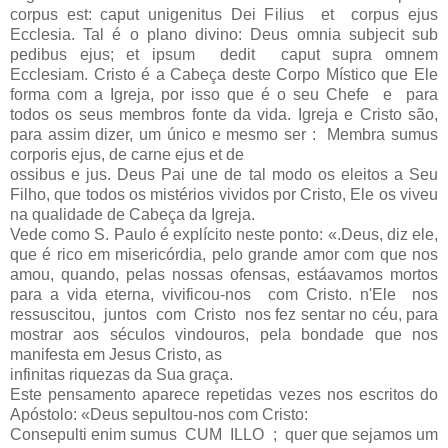
corpus est: caput unigenitus Dei Filius et corpus ejus
Ecclesia. Tal é o plano divino: Deus omnia subjecit sub
pedibus ejus; et ipsum dedit caput supra omnem
Ecclesiam. Cristo é a Cabeça deste Corpo Místico que Ele
forma com a Igreja, por isso que é o seu Chefe e para
todos os seus membros fonte da vida. Igreja e Cristo são,
para assim dizer, um único e mesmo ser : Membra sumus
corporis ejus, de carne ejus et de
ossibus e jus. Deus Pai une de tal modo os eleitos a Seu
Filho, que todos os mistérios vividos por Cristo, Ele os viveu
na qualidade de Cabeça da Igreja.
Vede como S. Paulo é explícito neste ponto: «.Deus, diz ele,
que é rico em misericórdia, pelo grande amor com que nos
amou, quando, pelas nossas ofensas, estáavamos mortos
para a vida eterna, vivificou-nos com Cristo. n'Ele nos
ressuscitou, juntos com Cristo nos fez sentar no céu, para
mostrar aos séculos vindouros, pela bondade que nos
manifesta em Jesus Cristo, as
infinitas riquezas da Sua graça.
Este pensamento aparece repetidas vezes nos escritos do
Apóstolo: «Deus sepultou-nos com Cristo:
Consepulti enim sumus CUM ILLO ; quer que sejamos um