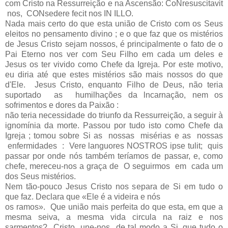
com Cristo na Ressurreição e na Ascensão: CoNresuscitavit
nos, CONsedere fecit nos IN ILLO.
Nada mais certo do que esta união de Cristo com os Seus
eleitos no pensamento divino ; e o que faz que os mistérios
de Jesus Cristo sejam nossos, é principal­mente o fato de o
Pai Eterno nos ver com Seu FiIho em cada um deles e
Jesus os ter vivido como Chefe da Igreja. Por este motivo,
eu diria até que estes mistérios são mais nossos do que
d'Ele. Jesus Cristo, enquanto Filho de Deus, não teria
suportado as humilhações da lncarnação, nem os
sofrimentos e dores da Paixão :
não teria necessidade do triunfo da Ressurreição, a seguir à
ignomínia da morte. Passou por tudo isto como Chefe da
Igreja ; tomou sobre Si as nossas misé­rias e as nossas
enfermidades : Vere languores NOSTROS ipse tulit; quis
passar por onde nós também tería­mos de passar, e, como
chefe, mereceu-nos a graça de O seguirmos em cada um
dos Seus mistérios.
Nem tão-pouco Jesus Cristo nos separa de Si em tudo o
que faz. Declara que «Ele é a videira e nós
os ramos». Que união mais perfeita do que esta, em que a
mesma seiva, a mesma vida circula na raiz e nos
sarmentos? Cristo une-nos de tal modo a Si, que tudo o