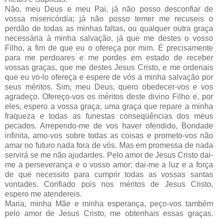
Não, meu Deus e meu Pai, já não posso desconfiar de
vossa misericórdia; já não posso temer me recuseis o
perdão de todas as minhas faltas, ou qualquer outra graça
necessária à minha salvação, já que me destes o vosso
Filho, a fim de que eu o ofereça por mim. É precisamente
para me perdoares e me pordes em estado de receber
vossas graças, que me destes Jesus Cristo, e me ordenais
que eu vo-lo ofereça e espere de vós a minha salvação por
seus méritos. Sim, meu Deus, quero obedecer-vos e vos
agradeço. Ofereço-vos os méritos deste divino Filho e, por
eles, espero a vossa graça, uma graça que repare a minha
fraqueza e todas as funestas conseqüências dos meus
pecados. Arrependo-me de vos haver ofendido, Bondade
infinita, amo-vos sobre todas as coisas e prometo-vos não
amar no futuro nada fora de vós. Mas em promessa de nada
servirá se me não ajudardes. Pelo amor de Jesus Cristo dai-
me a perseverança e o vosso amor; dai-me a luz e a força
de que necessito para cumprir todas as vossas santas
vontades. Confiado pois nos méritos de Jesus Cristo,
espero me atendereis.
Maria, minha Mãe e minha esperança, peço-vos também
pelo amor de Jesus Cristo, me obtenhais essas graças.