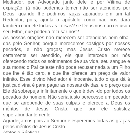
Mediador, por Advogado junto dele e por Vítima de
expiação, já não podemos temer não ser atendidos por
Deus, quando lhe pedimos raças apoiados em um tal
Redentor; pois, ajunta o apóstolo como não nos dará
também com ele todas as coisas? se Deus nos não recusou
seu Filho, que poderia recusar-nos?
As nossas orações não merecem ser atendidas nem olha-
das pelo Senhor, porque merecemos castigos por nossos
pecados, e não graças; mas Jesus Cristo merece
certamente ser atendido, ele que intercede por nós
oferecendo todos os sofrimentos de sua vida, seu sangue e
sua morte: o Pai celeste não pode recusar nada a um Filho
que lhe é tão caro, e que lhe oferece um preço de valor
infinito. Esse divino Mediador é inocente, tudo o que dá à
justiça divina é para pagar as nossas dívidas, e o preço que
Ele dá sobrepuja infinitamente o que é devi-do por todos os
pecados do homem. Não seria justo perecesse um pecador
que se arrepende de suas culpas e oferece a Deus os
méritos de Jesus Cristo, que por ele satisfez
superabundantemente.
Agradeçamos pois ao Senhor e esperemos todas as graças
pelos méritos de Jesus Cristo.
Afetos e Súplicas.