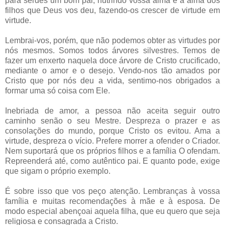
para serdes um bom pai, nutrindo vossa alma e a alma dos
filhos que Deus vos deu, fazendo-os crescer de virtude em
virtude.
Lembrai-vos, porém, que não podemos obter as virtudes por
nós mesmos. Somos todos árvores silvestres. Temos de
fazer um enxerto naquela doce árvore de Cristo crucificado,
mediante o amor e o desejo. Vendo-nos tão amados por
Cristo que por nós deu a vida, sentimo-nos obrigados a
formar uma só coisa com Ele.
Inebriada de amor, a pessoa não aceita seguir outro
caminho senão o seu Mestre. Despreza o prazer e as
consolações do mundo, porque Cristo os evitou. Ama a
virtude, despreza o vício. Prefere morrer a ofender o Criador.
Nem suportará que os próprios filhos e a família O ofendam.
Repreenderá até, como autêntico pai. E quanto pode, exige
que sigam o próprio exemplo.
É sobre isso que vos peço atenção. Lembranças à vossa
família e muitas recomendações à mãe e à esposa. De
modo especial abençoai aquela filha, que eu quero que seja
religiosa e consagrada a Cristo.