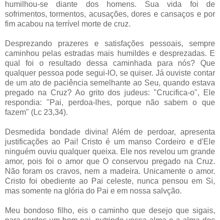
humilhou-se diante dos homens. Sua vida foi de
sofrimentos, tormentos, acusações, dores e cansaços e por
fim acabou na terrível morte de cruz.
Desprezando prazeres e satisfações pessoais, sempre
caminhou pelas estradas mais humildes e desprezadas. E
qual foi o resultado dessa caminhada para nós? Que
qualquer pessoa pode segui-lO, se quiser. Já ouviste contar
de um ato de paciência semelhante ao Seu, quando estava
pregado na Cruz? Ao grito dos judeus: "Crucifica-o", Ele
respondia: "Pai, perdoa-lhes, porque não sabem o que
fazem" (Lc 23,34).
Desmedida bondade divina! Além de perdoar, apresenta
justificações ao Pai! Cristo é um manso Cordeiro e d'Ele
ninguém ouviu qualquer queixa. Ele nos revelou um grande
amor, pois foi o amor que O conservou pregado na Cruz.
Não foram os cravos, nem a madeira. Unicamente o amor.
Cristo foi obediente ao Pai celeste, nunca pensou em Si,
mas somente na glória do Pai e em nossa salvção.
Meu bondoso filho, eis o caminho que desejo que sigais,