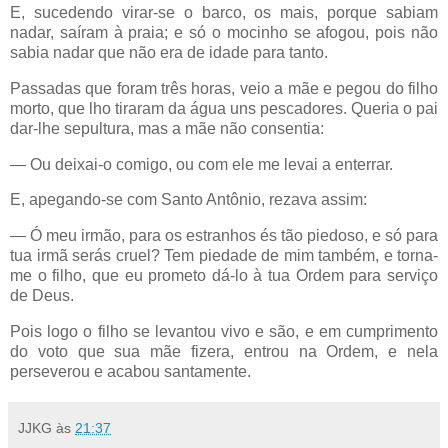
E, sucedendo virar-se o barco, os mais, porque sabiam
nadar, saíram à praia; e só o mocinho se afogou, pois não
sabia nadar que não era de idade para tanto.
Passadas que foram três horas, veio a mãe e pegou do filho
morto, que lho tiraram da água uns pescadores. Queria o pai
dar-lhe sepultura, mas a mãe não consentia:
— Ou deixai-o comigo, ou com ele me levai a enterrar.
E, apegando-se com Santo Antônio, rezava assim:
— Ó meu irmão, para os estranhos és tão piedoso, e só para
tua irmã serás cruel? Tem piedade de mim também, e torna-
me o filho, que eu prometo dá-lo à tua Ordem para serviço
de Deus.
Pois logo o filho se levantou vivo e são, e em cumprimento
do voto que sua mãe fizera, entrou na Ordem, e nela
perseverou e acabou santamente.
JJKG
às
21:37