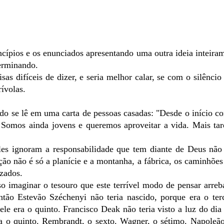
incípios e os enunciados apresentando uma outra ideia inteira
terminando.
isas difíceis de dizer, e seria melhor calar, se com o silêncio
ívolas.
do se lê em uma carta de pessoas casadas: "Desde o início 
. Somos ainda jovens e queremos aproveitar a vida. Mais ta
eles ignoram a responsabilidade que tem diante de Deus nã
ão não é só a planície e a montanha, a fábrica, os caminhões 
zados.
o imaginar o tesouro que este terrível modo de pensar arreb
tão Estevão Széchenyi não teria nascido, porque era o terc
e era o quinto. Francisco Deak não teria visto a luz do dia
a o quinto. Rembrandt, o sexto. Wagner, o sétimo. Napoleão