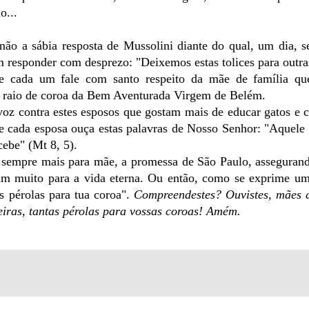
o...
não a sábia resposta de Mussolini diante do qual, um dia, s
m responder com desprezo: "Deixemos estas tolices para outra
e cada um fale com santo respeito da mãe de família qu
um raio de coroa da Bem Aventurada Virgem de Belém.
voz contra estes esposos que gostam mais de educar gatos e 
 e cada esposa ouça estas palavras de Nosso Senhor: "Aquele
ebe" (Mt 8, 5).
, sempre mais para mãe, a promessa de São Paulo, asseguran
m muito para a vida eterna. Ou então, como se exprime um
as pérolas para tua coroa".
Compreendestes? Ouvistes, mães d
eiras, tantas pérolas para vossas coroas! Amém.