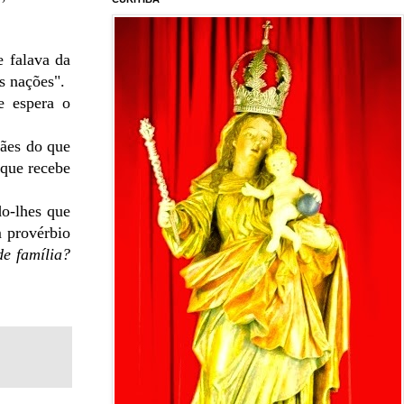
e falava da
s nações".
e espera o
cães do que
 que recebe
do-lhes que
 provérbio
e família?