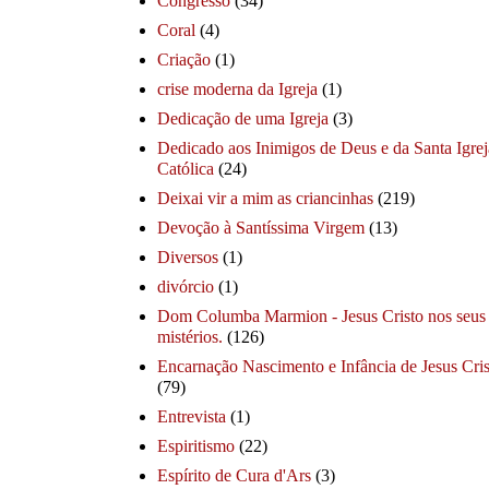
Congresso
(34)
Coral
(4)
Criação
(1)
crise moderna da Igreja
(1)
Dedicação de uma Igreja
(3)
Dedicado aos Inimigos de Deus e da Santa Igrej
Católica
(24)
Deixai vir a mim as criancinhas
(219)
Devoção à Santíssima Virgem
(13)
Diversos
(1)
divórcio
(1)
Dom Columba Marmion - Jesus Cristo nos seus
mistérios.
(126)
Encarnação Nascimento e Infância de Jesus Cris
(79)
Entrevista
(1)
Espiritismo
(22)
Espírito de Cura d'Ars
(3)