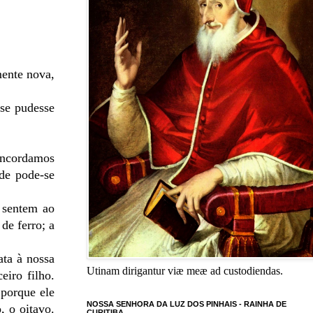
mente nova,
 se pudesse
concordamos
rde pode-se
o sentem ao
de ferro; a
ata à nossa
Utinam dirigantur viæ meæ ad custodiendas.
eiro filho.
 porque ele
NOSSA SENHORA DA LUZ DOS PINHAIS - RAINHA DE
, o oitavo.
CURITIBA