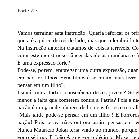
Parte 7/7
Vamos terminar esta instrução. Queria reforçar os pr
que até aqui eu deixei de lado, mas quero lembrá-la 
Na instrução anterior tratamos de coisas terríveis. Co
curar este monstruoso câncer das ideias mundanas e fr
É uma expressão forte?
Pode-se, porém, empregar uma outra expressão, quan
em não ter filhos. Sem filhos é-se muito mais livre
pensar em um filho".
Estará morta toda a consciência destes jovens? Se 
menos a falta que cometem contra a Pátria? Pois a naç
nação é um grande número de homens fortes e morali
"Mais tarde pode-se pensar em um filho"! É horroros
nação! Pois se as mães outrora assim pensassem, en
Nunca Mauricio Jokai teria vindo ao mundo, porque el
era o sétimo. E João Arany era o décimo. Mozart er