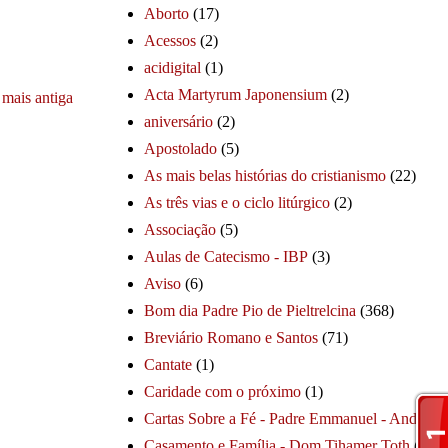
Aborto
(17)
Acessos
(2)
acidigital
(1)
Acta Martyrum Japonensium
(2)
mais antiga
aniversário
(2)
Apostolado
(5)
As mais belas histórias do cristianismo
(22)
As três vias e o ciclo litúrgico
(2)
Associação
(5)
Aulas de Catecismo - IBP
(3)
Aviso
(6)
Bom dia Padre Pio de Pieltrelcina
(368)
Breviário Romano e Santos
(71)
Cantate
(1)
Caridade com o próximo
(1)
Cartas Sobre a Fé - Padre Emmanuel - André
(1
Casamento e Família - Dom Tihamer Toth
(115)