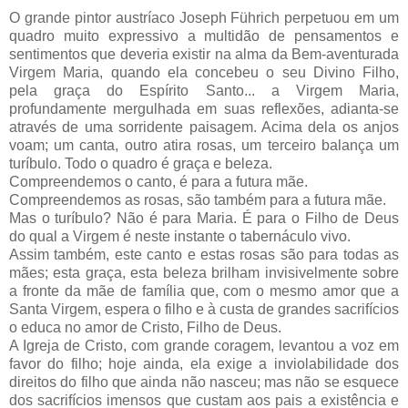
O grande pintor austríaco Joseph Führich perpetuou em um
quadro muito expressivo a multidão de pensamentos e
sentimentos que deveria existir na alma da Bem-aventurada
Virgem Maria, quando ela concebeu o seu Divino Filho,
pela graça do Espírito Santo... a Virgem Maria,
profundamente mergulhada em suas reflexões, adianta-se
através de uma sorridente paisagem. Acima dela os anjos
voam; um canta, outro atira rosas, um terceiro balança um
turíbulo. Todo o quadro é graça e beleza.
Compreendemos o canto, é para a futura mãe.
Compreendemos as rosas, são também para a futura mãe.
Mas o turíbulo? Não é para Maria. É para o Filho de Deus
do qual a Virgem é neste instante o tabernáculo vivo.
Assim também, este canto e estas rosas são para todas as
mães; esta graça, esta beleza brilham invisivelmente sobre
a fronte da mãe de família que, com o mesmo amor que a
Santa Virgem, espera o filho e à custa de grandes sacrifícios
o educa no amor de Cristo, Filho de Deus.
A Igreja de Cristo, com grande coragem, levantou a voz em
favor do filho; hoje ainda, ela exige a inviolabilidade dos
direitos do filho que ainda não nasceu; mas não se esquece
dos sacrifícios imensos que custam aos pais a existência e