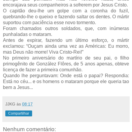
encorajava seus companheiros a sofrerem por Jesus Cristo.
O capitão deu-lhe um golpe com a coronha do fuzil,
quebrando-lhe o queixo e fazendo saltar os dentes. O mártir
suportou com paciência esse novo tormento.
Foram chamados outros soldados, que, com inúmeras
punhaladas o mataram.
Antes de expirar, fazendo um último esforço, o mártir
exclamou: “Ouçam ainda uma vez as Américas: Eu morro,
mas Deus não morre! Viva Cristo-Rei!”
No primeiro aniversário do martírio de seu pai, o filho
primogênito de González Flôres, de 5 anos apenas, obteve
licença de fazer a primeira comunhão.
Quando lhe perguntavam: Onde está o papai? Respondia:
Está no céu... e os homens o mataram porque ele queria tao
bem a Jesus...
JJKG
às
08:17
Compartilhar
Nenhum comentário: