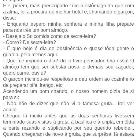
Êle, porém, mais preocupado com o estômago do que com
a alma, foi à procura do melhor hotel e, chamando o garçon,
disse:
- Enquanto espero minha senhora e minha filha prepare
para nós três um bom almôço.
- Deseja o Sr. comida como de sexta-feira?
- Como? De sexta-feira?
- É que hoje é dia de abstinência e quase tôda gente o
guarda, pelo menos aqui.
- Que me importa o dia? diz o livre-pensador. Ora essa! O
almôço tem que ser substancioso, e demais sou caçador,
quero carne, ouviu?
O garçon inclinou-se respeitoso e deu ordem ao cozinheiro
de preparar bife, frango, etc.
Acendendo um bom charuto, o nosso homem dizia de si
para si:
- Não hão de dizer que não vi a famosa gruta... irei ver
aquilo.
Chegou lá muito antes que as duas senhoras tivessem
terminado suas visitas à gruta, à basílica e à cripta, em tôda
a parte rezando e suplicando por seu querido rebelde...
Quando chegaram de novo à gruta, que surprêsa! lá estava