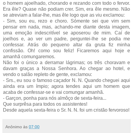
o homem ajoelhado, chorando e rezando com todo o fervor.
Era êle? Quase não podiam crer. Sim, era êle mesmo. Não
se atreviam a falar-lhe, mas êle logo que as viu exclamou:
- Sim, sou eu, rezo e choro. Sómente sei que vim sem
pensar em nada, mas, achando-me diante desta imagem,
uma emoção indescritível se aposerou de mim. Caí de
joelhos e, ao ver um padre, perguntei-lhe se podia me
confessar. Atrás do pequeno altar da gruta fiz minha
confissão. Oh! como sou feliz! Ficaremos aqui hoje e
amanhã comungaremos.
Não foi o único a derramar lágrimas; os três choravam e
davam graças a Nossa Senhora. Ao chegar ao hotel, e
vendo o salão repleto de gente, exclamou:
- Srs., eu sou o famoso caçador N. N. Quando cheguei aqui
ainda era um ímpio; agora tendes aqui um homem que
acaba de confessar-se e vai comungar amanhã.
- Garçon, ponha para nós almôço de sexta-feira...
Que surprêsa para todos os assistentes!
Desde aquela sexta-feira o Sr. N. N. foi um cristão fervoroso!
Anônimo
às
07:00