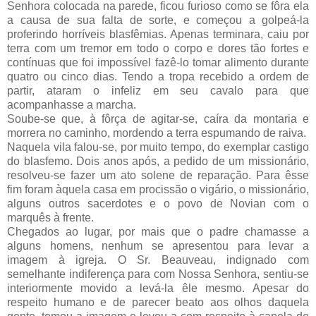
Senhora colocada na parede, ficou furioso como se fôra ela
a causa de sua falta de sorte, e começou a golpeá-la
proferindo horríveis blasfêmias. Apenas terminara, caiu por
terra com um tremor em todo o corpo e dores tão fortes e
contínuas que foi impossível fazê-lo tomar alimento durante
quatro ou cinco dias. Tendo a tropa recebido a ordem de
partir, ataram o infeliz em seu cavalo para que
acompanhasse a marcha.
Soube-se que, à fôrça de agitar-se, caíra da montaria e
morrera no caminho, mordendo a terra espumando de raiva.
Naquela vila falou-se, por muito tempo, do exemplar castigo
do blasfemo. Dois anos após, a pedido de um missionário,
resolveu-se fazer um ato solene de reparação. Para êsse
fim foram àquela casa em procissão o vigário, o missionário,
alguns outros sacerdotes e o povo de Novian com o
marquês à frente.
Chegados ao lugar, por mais que o padre chamasse a
alguns homens, nenhum se apresentou para levar a
imagem à igreja. O Sr. Beauveau, indignado com
semelhante indiferença para com Nossa Senhora, sentiu-se
interiormente movido a levá-la êle mesmo. Apesar do
respeito humano e de parecer beato aos olhos daquela