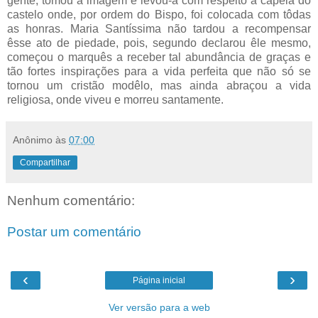
gente, tomou a imagem e levou-a com respeito à capela do
castelo onde, por ordem do Bispo, foi colocada com tôdas
as honras. Maria Santíssima não tardou a recompensar
êsse ato de piedade, pois, segundo declarou êle mesmo,
começou o marquês a receber tal abundância de graças e
tão fortes inspirações para a vida perfeita que não só se
tornou um cristão modêlo, mas ainda abraçou a vida
religiosa, onde viveu e morreu santamente.
Anônimo
às
07:00
Compartilhar
Nenhum comentário:
Postar um comentário
‹
›
Página inicial
Ver versão para a web