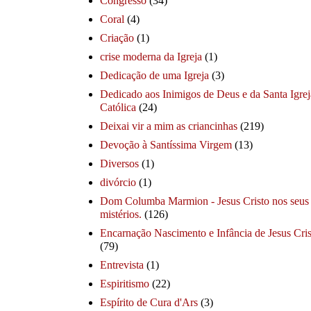
Congresso
(34)
Coral
(4)
Criação
(1)
crise moderna da Igreja
(1)
Dedicação de uma Igreja
(3)
Dedicado aos Inimigos de Deus e da Santa Igrej
Católica
(24)
Deixai vir a mim as criancinhas
(219)
Devoção à Santíssima Virgem
(13)
Diversos
(1)
divórcio
(1)
Dom Columba Marmion - Jesus Cristo nos seus
mistérios.
(126)
Encarnação Nascimento e Infância de Jesus Cris
(79)
Entrevista
(1)
Espiritismo
(22)
Espírito de Cura d'Ars
(3)