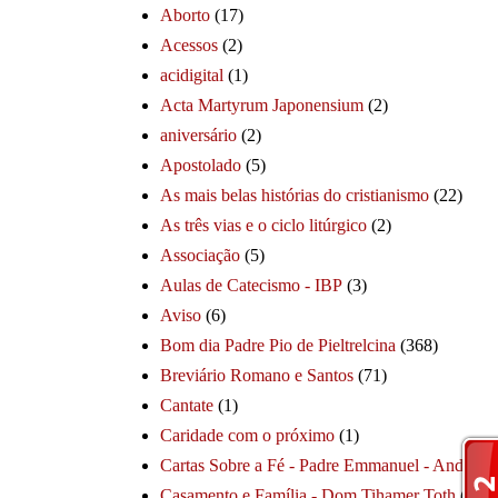
Aborto
(17)
Acessos
(2)
acidigital
(1)
Acta Martyrum Japonensium
(2)
aniversário
(2)
Apostolado
(5)
As mais belas histórias do cristianismo
(22)
As três vias e o ciclo litúrgico
(2)
Associação
(5)
Aulas de Catecismo - IBP
(3)
Aviso
(6)
Bom dia Padre Pio de Pieltrelcina
(368)
Breviário Romano e Santos
(71)
Cantate
(1)
Caridade com o próximo
(1)
Cartas Sobre a Fé - Padre Emmanuel - André
(1
Casamento e Família - Dom Tihamer Toth
(115)