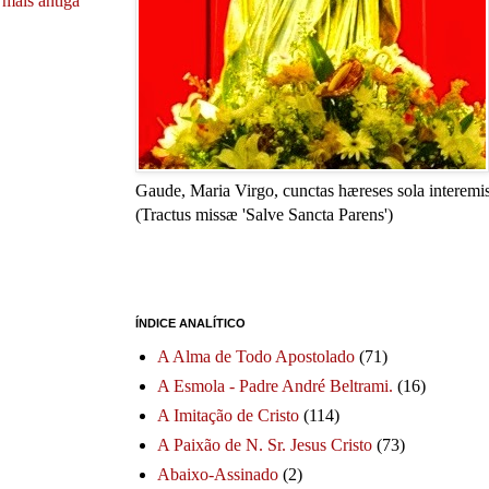
mais antiga
Gaude, Maria Virgo, cunctas hæreses sola interemis
(Tractus missæ 'Salve Sancta Parens')
ÍNDICE ANALÍTICO
A Alma de Todo Apostolado
(71)
A Esmola - Padre André Beltrami.
(16)
A Imitação de Cristo
(114)
A Paixão de N. Sr. Jesus Cristo
(73)
Abaixo-Assinado
(2)